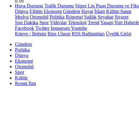
0.16
Hava Durumu
Trafik Durumu
Süper Lig Puan Durumu ve Fiks
Dünya
Eğitim
Ekonomi
Gündem
Hayat
İslam
Kültür-Sanat
Medya
Otomobil
Politika
Röportaj
Sağlık
Seyahat
Siyaset
Son Dakika
Spor
Videolar
Teknoloji
Trend
Yaşam
Yurt Haberle
Facebook
Twitter
Instagram
Youtube
Künye / İletişim
Bize Ulaşın
RSS Bağlantıları
Üyelik Girişi
Gündem
Politika
Dünya
Ekonomi
Otomobil
Spor
Kültür
Resmi İlan