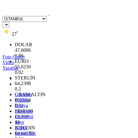
°
27
DOLAR
47,6006
0.06
Foto Galeri
EURO
Video
55,0250
Yazarlar
0.02
STERLİN
64,2398
0.2
GRAM ALTIN
Gündem
6513.94
Politika
0.32
Dünya
BİST100
Ekonomi
13.768
Otomobil
48
Spor
BITCOIN
Kültür
64.643,95
Resmi İlan