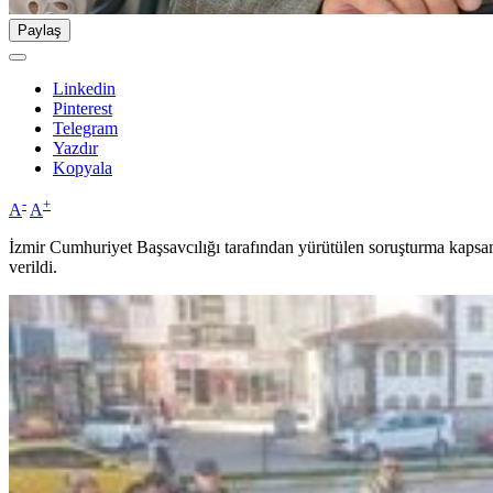
Paylaş
Linkedin
Pinterest
Telegram
Yazdır
Kopyala
-
+
A
A
İzmir Cumhuriyet Başsavcılığı tarafından yürütülen soruşturma kapsa
verildi.