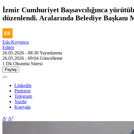
İzmir Cumhuriyet Başsavcılığınca yürütül
düzenlendi. Aralarında Belediye Başkanı Mu
Eda Koyuncu
Editör
26.05.2026 - 08:30
Yayınlanma
26.05.2026 - 09:04
Güncelleme
1 Dk
Okunma Süresi
Paylaş
Linkedin
Pinterest
Telegram
Yazdır
Kopyala
-
+
A
A