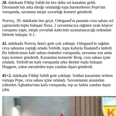
28.
dakikada Fildişi Sahili bir kez daha sol kanattan geldi.
Diomande'nin arka direğe ortaladığı topa hareketlenen Pepe'nin
vuruşunda, savunma meşin yuvarlağı kornere gönderdi.
Norveç, 39. dakikada öne geçti. Odegaard'ın pasında ceza sahası sol
çaprazında topla buluşan Nusa, 2 savunmacıya rağmen uzak köşeye
vuruşunu yaptı, meşin yuvarlak kalecinin uzanamayacağı noktadan
filelerle buluştu: 0-1.
42.
dakikada Norveç ikinci gole çok yaklaştı. Odegaard'ın sağdan
ceza sahasına yaptığı ortada Sörloth, topu kafayla Haaland'a indirdi.
Bu futbolcunun kale sahası önünden vuruşunda, savunma son anda
topu kornere gönderdi. Kazanılan kornerde Berg, ceza sahası içine
ortaladı. Sörloth'un kafa vuruşunda arka direkte topla buluşan
Heggem, yakın mesafeden topu yandan dışarı gönderdi.
45+2.
dakikada Fildişi Sahili gole yaklaştı. Soldan kazanılan serbest
vuruşta Pepe, ceza sahası içine ortaladı. Savunmanın arasından
yükselen Agbadou'nun kafa vuruşunda, top az farkla yandan dışarı
çıktı.