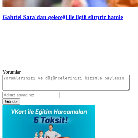
Gabriel Sara'dan geleceği ile ilgili sürpriz hamle
Yorumlar
Gönder