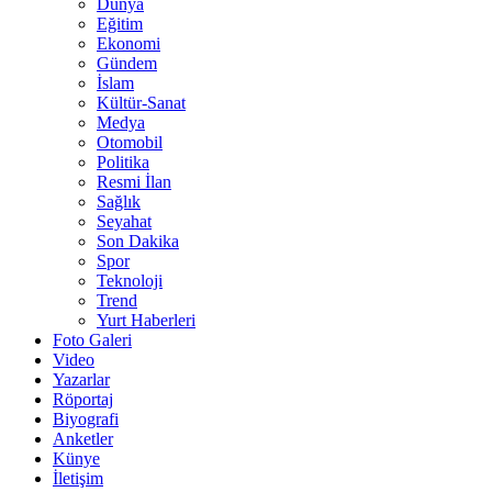
Dünya
Eğitim
Ekonomi
Gündem
İslam
Kültür-Sanat
Medya
Otomobil
Politika
Resmi İlan
Sağlık
Seyahat
Son Dakika
Spor
Teknoloji
Trend
Yurt Haberleri
Foto Galeri
Video
Yazarlar
Röportaj
Biyografi
Anketler
Künye
İletişim