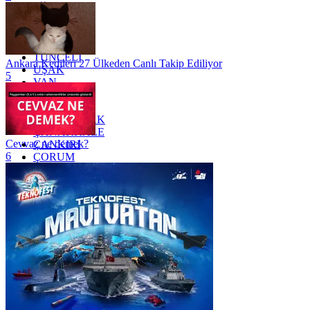
SİİRT
TEKİRDAĞ
TOKAT
TRABZON
TUNCELİ
Ankara Kedileri 27 Ülkeden Canlı Takip Ediliyor
UŞAK
5
VAN
YALOVA
YOZGAT
ZONGULDAK
ÇANAKKALE
Cevvaz ne demek?
ÇANKIRI
6
ÇORUM
İSTANBUL
İZMİR
ŞANLIURFA
ŞIRNAK