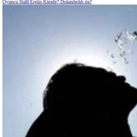
Oyuncu Halil Ergün Kimdir? Dolandırıldı mı?