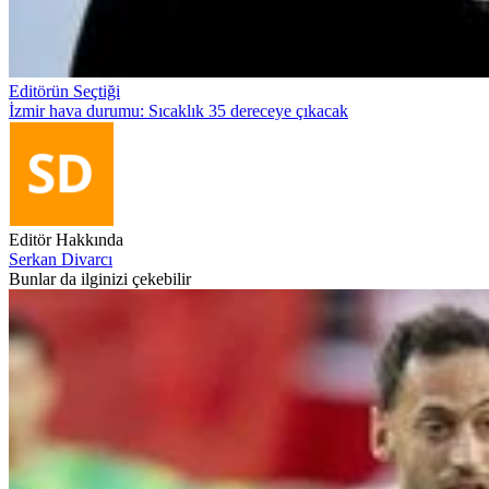
Editörün Seçtiği
İzmir hava durumu: Sıcaklık 35 dereceye çıkacak
Editör Hakkında
Serkan Divarcı
Bunlar da ilginizi çekebilir