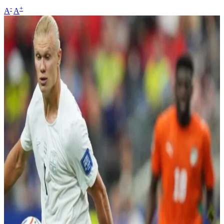
-
+
A
A