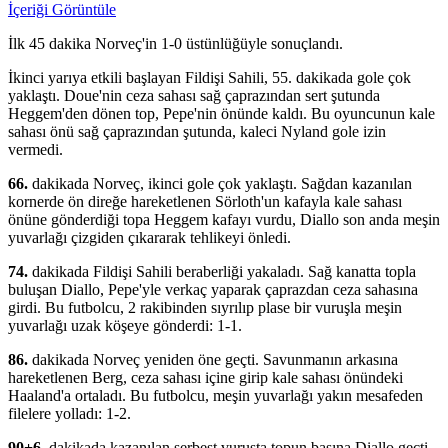
İçeriği Görüntüle
İlk 45 dakika Norveç'in 1-0 üstünlüğüyle sonuçlandı.
İkinci yarıya etkili başlayan Fildişi Sahili, 55. dakikada gole çok
yaklaştı. Doue'nin ceza sahası sağ çaprazından sert şutunda
Heggem'den dönen top, Pepe'nin önünde kaldı. Bu oyuncunun kale
sahası önü sağ çaprazından şutunda, kaleci Nyland gole izin
vermedi.
66.
dakikada Norveç, ikinci gole çok yaklaştı. Sağdan kazanılan
kornerde ön direğe hareketlenen Sörloth'un kafayla kale sahası
önüne gönderdiği topa Heggem kafayı vurdu, Diallo son anda meşin
yuvarlağı çizgiden çıkararak tehlikeyi önledi.
74.
dakikada Fildişi Sahili beraberliği yakaladı. Sağ kanatta topla
buluşan Diallo, Pepe'yle verkaç yaparak çaprazdan ceza sahasına
girdi. Bu futbolcu, 2 rakibinden sıyrılıp plase bir vuruşla meşin
yuvarlağı uzak köşeye gönderdi: 1-1.
86.
dakikada Norveç yeniden öne geçti. Savunmanın arkasına
hareketlenen Berg, ceza sahası içine girip kale sahası önündeki
Haaland'a ortaladı. Bu futbolcu, meşin yuvarlağı yakın mesafeden
filelere yolladı: 1-2.
90+6.
dakikada kazanılan serbest vuruşta topun başına Diallo geçti.