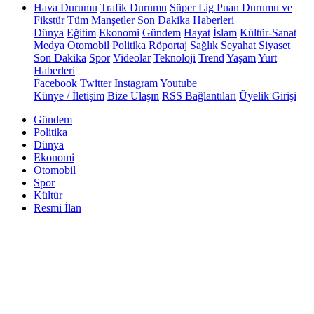
Hava Durumu
Trafik Durumu
Süper Lig Puan Durumu ve
Fikstür
Tüm Manşetler
Son Dakika Haberleri
Dünya
Eğitim
Ekonomi
Gündem
Hayat
İslam
Kültür-Sanat
Medya
Otomobil
Politika
Röportaj
Sağlık
Seyahat
Siyaset
Son Dakika
Spor
Videolar
Teknoloji
Trend
Yaşam
Yurt
Haberleri
Facebook
Twitter
Instagram
Youtube
Künye / İletişim
Bize Ulaşın
RSS Bağlantıları
Üyelik Girişi
Gündem
Politika
Dünya
Ekonomi
Otomobil
Spor
Kültür
Resmi İlan