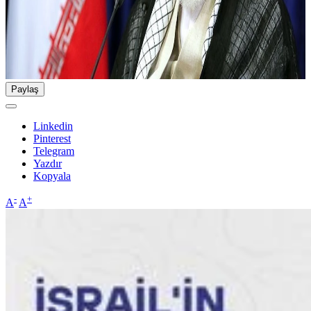
Paylaş
Linkedin
Pinterest
Telegram
Yazdır
Kopyala
-
+
A
A