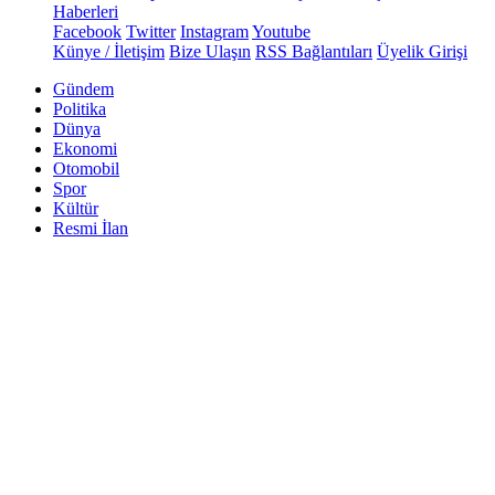
Haberleri
Facebook
Twitter
Instagram
Youtube
Künye / İletişim
Bize Ulaşın
RSS Bağlantıları
Üyelik Girişi
Gündem
Politika
Dünya
Ekonomi
Otomobil
Spor
Kültür
Resmi İlan