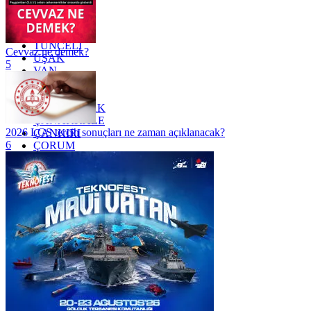
TEKİRDAĞ
TOKAT
TRABZON
TUNCELİ
Cevvaz ne demek?
UŞAK
5
VAN
YALOVA
YOZGAT
ZONGULDAK
ÇANAKKALE
2026 LGS tercih sonuçları ne zaman açıklanacak?
ÇANKIRI
6
ÇORUM
İSTANBUL
İZMİR
ŞANLIURFA
ŞIRNAK