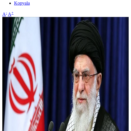
Kopyala
-
+
A
A