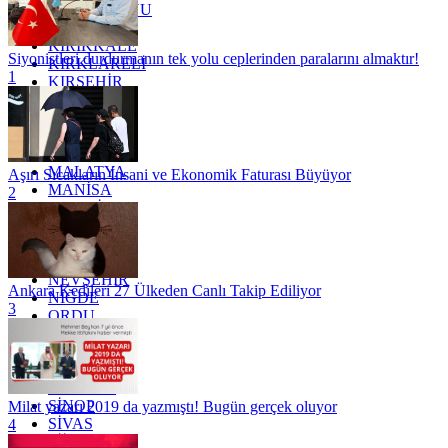
KASTAMONU
KAYSERİ
KIRIKKALE
Siyonistleri durdurmanın tek yolu ceplerinden paralarını almaktır!
KIRKLARELİ
1
KIRŞEHİR
KOCAELİ
KONYA
KÜTAHYA
KİLİS
MALATYA
Aşırı Sıcakların İnsani ve Ekonomik Faturası Büyüyor
MANİSA
2
MARDİN
MERSİN
MUĞLA
MUŞ
NEVŞEHİR
Ankara Kedileri 27 Ülkeden Canlı Takip Ediliyor
NİĞDE
3
ORDU
OSMANİYE
RİZE
SAKARYA
SAMSUN
SİNOP
Milat yazarı 2019 da yazmıştı! Bugün gerçek oluyor
SİVAS
4
SİİRT