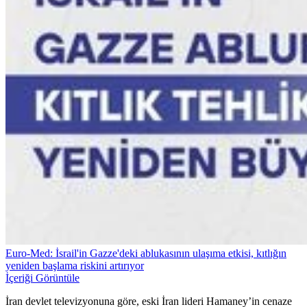
Euro-Med: İsrail'in Gazze'deki ablukasının ulaşıma etkisi, kıtlığın
yeniden başlama riskini artırıyor
İçeriği Görüntüle
İran devlet televizyonuna göre, eski İran lideri Hamaney’in cenaze