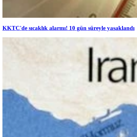
KKTC'de sıcaklık alarmı! 10 gün süreyle yasaklandı