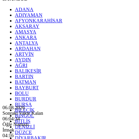
ADANA
ADIYAMAN
AFYONKARAHİSAR
AKSARAY
AMASYA
ANKARA
ANTALYA
ARDAHAN
ARTVİN
AYDIN
AĞRI
BALIKESİR
BARTIN
BATMAN
BAYBURT
BOLU
BURDUR
BURSA
06.08.2026
BİLECİK
Sonraki Vakte Kalan
BİNGÖL
06:04:32
BİTLİS
Öğle Namazı
DENİZLİ
İmsak
DÜZCE
04:16
DİYARBAKIR