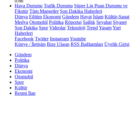
0.66
Hava Durumu
Trafik Durumu
Süper Lig Puan Durumu ve
Fikstür
Tüm Manşetler
Son Dakika Haberleri
Dünya
Eğitim
Ekonomi
Gündem
Hayat
İslam
Kültür-Sanat
Medya
Otomobil
Politika
Röportaj
Sağlık
Seyahat
Siyaset
Son Dakika
Spor
Videolar
Teknoloji
Trend
Yaşam
Yurt
Haberleri
Facebook
Twitter
Instagram
Youtube
Künye / İletişim
Bize Ulaşın
RSS Bağlantıları
Üyelik Girişi
Gündem
Politika
Dünya
Ekonomi
Otomobil
Spor
Kültür
Resmi İlan