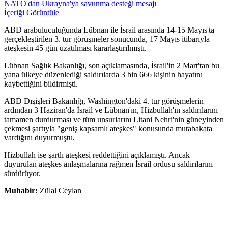
NATO'dan Ukrayna'ya savunma desteği mesajı
İçeriği Görüntüle
ABD arabuluculuğunda Lübnan ile İsrail arasında 14-15 Mayıs'ta
gerçekleştirilen 3. tur görüşmeler sonucunda, 17 Mayıs itibarıyla
ateşkesin 45 gün uzatılması kararlaştırılmıştı.
Lübnan Sağlık Bakanlığı, son açıklamasında, İsrail'in 2 Mart'tan bu
yana ülkeye düzenlediği saldırılarda 3 bin 666 kişinin hayatını
kaybettiğini bildirmişti.
ABD Dışişleri Bakanlığı, Washington'daki 4. tur görüşmelerin
ardından 3 Haziran'da İsrail ve Lübnan'ın, Hizbullah'ın saldırılarını
tamamen durdurması ve tüm unsurlarını Litani Nehri'nin güneyinden
çekmesi şartıyla "geniş kapsamlı ateşkes" konusunda mutabakata
vardığını duyurmuştu.
Hizbullah ise şartlı ateşkesi reddettiğini açıklamıştı. Ancak
duyurulan ateşkes anlaşmalarına rağmen İsrail ordusu saldırılarını
sürdürüyor.
Muhabir:
Zülal Ceylan