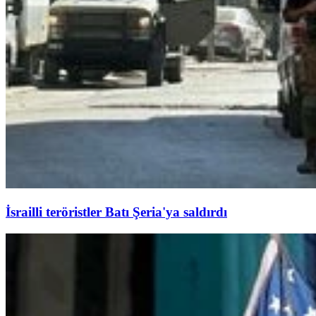
İsrailli teröristler Batı Şeria'ya saldırdı