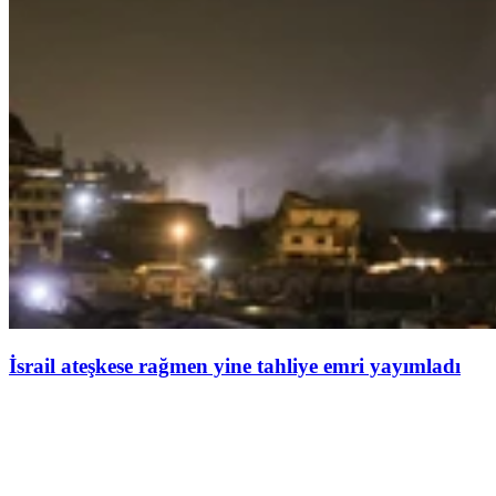
İsrail ateşkese rağmen yine tahliye emri yayımladı