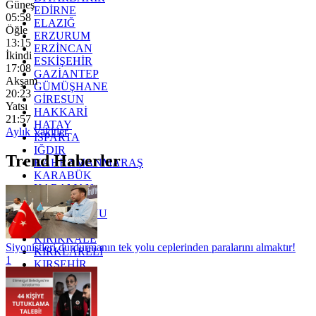
Güneş
EDİRNE
05:58
ELAZIĞ
Öğle
ERZURUM
13:15
ERZİNCAN
İkindi
ESKİŞEHİR
17:08
GAZİANTEP
Akşam
GÜMÜŞHANE
20:23
GİRESUN
Yatsı
HAKKARİ
21:57
HATAY
Aylık Vakitler
ISPARTA
IĞDIR
Trend Haberler
KAHRAMANMARAŞ
KARABÜK
KARAMAN
KARS
KASTAMONU
KAYSERİ
KIRIKKALE
Siyonistleri durdurmanın tek yolu ceplerinden paralarını almaktır!
KIRKLARELİ
1
KIRŞEHİR
KOCAELİ
KONYA
KÜTAHYA
KİLİS