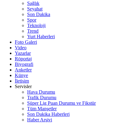
Sağlık
Seyahat
Son Dakika
Spor
Teknoloji
Trend
Yurt Haberleri
Foto Galeri
Video
Yazarlar
Röportaj
Biyografi
Anketler
Künye
İletişim
Servisler
Hava Durumu
Trafik Durumu
Süper Lig Puan Durumu ve Fikstür
Tüm Manşetler
Son Dakika Haberleri
Haber Arşivi