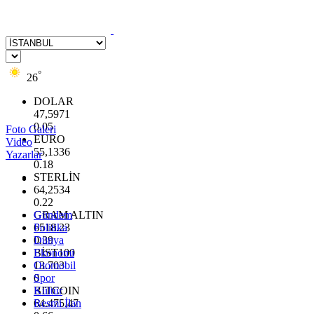
°
26
DOLAR
47,5971
0.05
Foto Galeri
EURO
Video
55,1336
Yazarlar
0.18
STERLİN
64,2534
0.22
GRAM ALTIN
Gündem
6518.23
Politika
0.39
Dünya
BİST100
Ekonomi
13.703
Otomobil
0
Spor
BITCOIN
Kültür
64.475,47
Resmi İlan