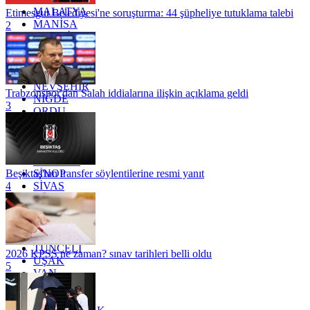
MALATYA
Etimesgut Belediyesi'ne soruşturma: 44 şüpheliye tutuklama talebi
MANİSA
2
MARDİN
MERSİN
MUĞLA
MUŞ
NEVŞEHİR
Trabzonspor'dan Salah iddialarına ilişkin açıklama geldi
NİĞDE
3
ORDU
OSMANİYE
RİZE
SAKARYA
SAMSUN
SİNOP
Beşiktaş'tan transfer söylentilerine resmi yanıt
SİVAS
4
SİİRT
TEKİRDAĞ
TOKAT
TRABZON
TUNCELİ
2026 KPSS ne zaman? sınav tarihleri belli oldu
UŞAK
5
VAN
YALOVA
YOZGAT