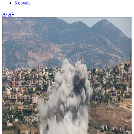
Kopyala
-
+
A
A