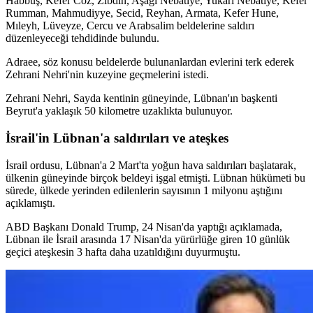
Habbuş, Kefer Coz, Zıbdin, Aşağı Nebatiye, Yukarı Nebatiye, Kefer
Rumman, Mahmudiyye, Secid, Reyhan, Armata, Kefer Hune,
Mıleyh, Lüveyze, Cercu ve Arabsalim beldelerine saldırı
düzenleyeceği tehdidinde bulundu.
Adraee, söz konusu beldelerde bulunanlardan evlerini terk ederek
Zehrani Nehri'nin kuzeyine geçmelerini istedi.
Zehrani Nehri, Sayda kentinin güneyinde, Lübnan'ın başkenti
Beyrut'a yaklaşık 50 kilometre uzaklıkta bulunuyor.
İsrail'in Lübnan'a saldırıları ve ateşkes
İsrail ordusu, Lübnan'a 2 Mart'ta yoğun hava saldırıları başlatarak,
ülkenin güneyinde birçok beldeyi işgal etmişti. Lübnan hükümeti bu
sürede, ülkede yerinden edilenlerin sayısının 1 milyonu aştığını
açıklamıştı.
ABD Başkanı Donald Trump, 24 Nisan'da yaptığı açıklamada,
Lübnan ile İsrail arasında 17 Nisan'da yürürlüğe giren 10 günlük
geçici ateşkesin 3 hafta daha uzatıldığını duyurmuştu.