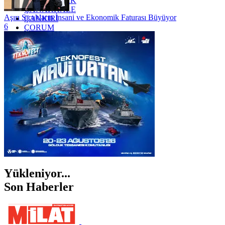
ZONGULDAK
ÇANAKKALE
Aşırı Sıcakların İnsani ve Ekonomik Faturası Büyüyor
ÇANKIRI
6
ÇORUM
İSTANBUL
İZMİR
ŞANLIURFA
ŞIRNAK
Yükleniyor...
Son Haberler