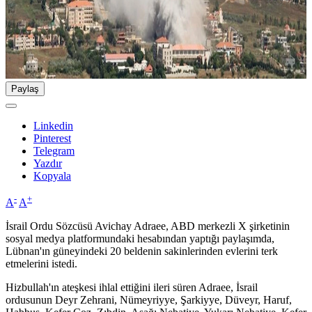
Paylaş
Linkedin
Pinterest
Telegram
Yazdır
Kopyala
-
+
A
A
İsrail Ordu Sözcüsü Avichay Adraee, ABD merkezli X şirketinin
sosyal medya platformundaki hesabından yaptığı paylaşımda,
Lübnan'ın güneyindeki 20 beldenin sakinlerinden evlerini terk
etmelerini istedi.
Hizbullah'ın ateşkesi ihlal ettiğini ileri süren Adraee, İsrail
ordusunun Deyr Zehrani, Nümeyriyye, Şarkiyye, Düveyr, Haruf,