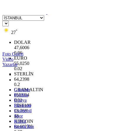
°
27
DOLAR
47,6006
0.06
Foto Galeri
EURO
Video
55,0250
Yazarlar
0.02
STERLİN
64,2398
0.2
GRAM ALTIN
Gündem
6513.94
Politika
0.32
Dünya
BİST100
Ekonomi
13.768
Otomobil
48
Spor
BITCOIN
Kültür
64.602,05
Resmi İlan