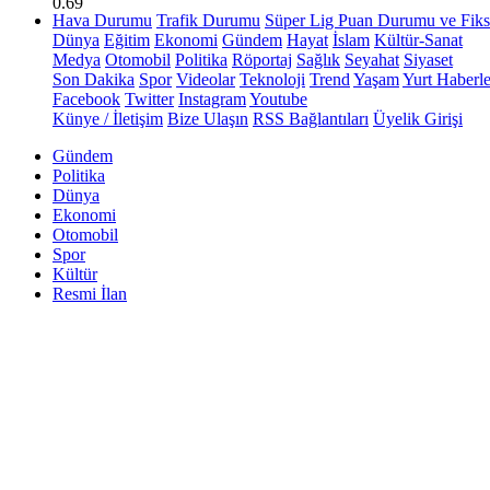
0.69
Hava Durumu
Trafik Durumu
Süper Lig Puan Durumu ve Fiks
Dünya
Eğitim
Ekonomi
Gündem
Hayat
İslam
Kültür-Sanat
Medya
Otomobil
Politika
Röportaj
Sağlık
Seyahat
Siyaset
Son Dakika
Spor
Videolar
Teknoloji
Trend
Yaşam
Yurt Haberle
Facebook
Twitter
Instagram
Youtube
Künye / İletişim
Bize Ulaşın
RSS Bağlantıları
Üyelik Girişi
Gündem
Politika
Dünya
Ekonomi
Otomobil
Spor
Kültür
Resmi İlan