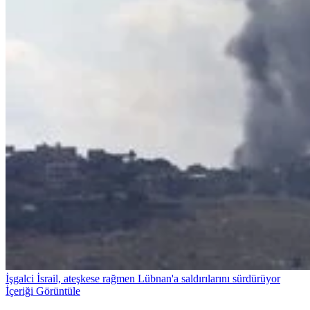
İşgalci İsrail, ateşkese rağmen Lübnan'a saldırılarını sürdürüyor
İçeriği Görüntüle