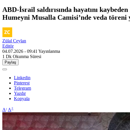
ABD-İsrail saldırısında hayatını kaybeden
Humeyni Musalla Camisi’nde veda töreni y
Zülal Ceylan
Editör
04.07.2026 - 09:41
Yayınlanma
1 Dk
Okunma Süresi
Paylaş
Linkedin
Pinterest
Telegram
Yazdır
Kopyala
-
+
A
A