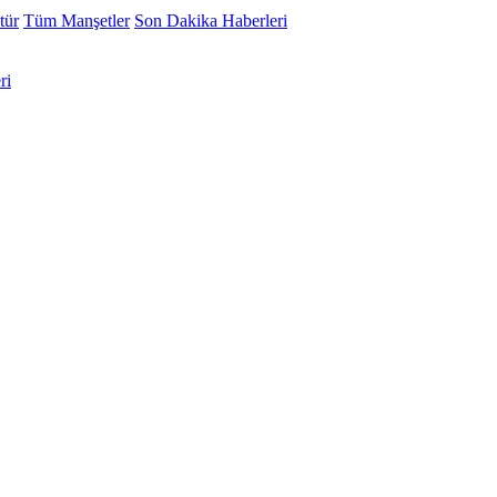
tür
Tüm Manşetler
Son Dakika Haberleri
ri