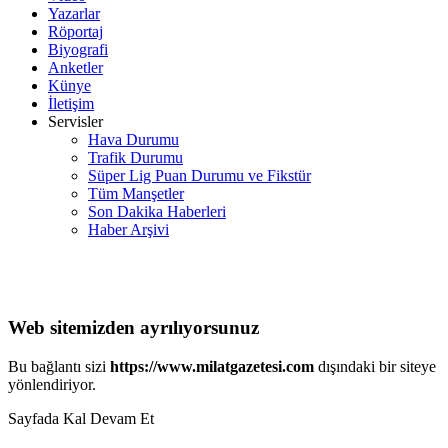
Yazarlar
Röportaj
Biyografi
Anketler
Künye
İletişim
Servisler
Hava Durumu
Trafik Durumu
Süper Lig Puan Durumu ve Fikstür
Tüm Manşetler
Son Dakika Haberleri
Haber Arşivi
Web sitemizden ayrılıyorsunuz
Bu bağlantı sizi
https://www.milatgazetesi.com
dışındaki bir siteye
yönlendiriyor.
Sayfada Kal
Devam Et