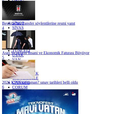
ORDU
OSMANİYE
RİZE
SAKARYA
SAMSUN
SİNOP
Beşiktaş'tan transfer söylentilerine resmi yanıt
SİVAS
4
SİİRT
TEKİRDAĞ
TOKAT
TRABZON
TUNCELİ
Aşırı Sıcakların İnsani ve Ekonomik Faturası Büyüyor
UŞAK
5
VAN
YALOVA
YOZGAT
ZONGULDAK
ÇANAKKALE
2026 KPSS ne zaman? sınav tarihleri belli oldu
ÇANKIRI
6
ÇORUM
İSTANBUL
İZMİR
ŞANLIURFA
ŞIRNAK