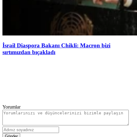
İsrail Diaspora Bakanı Chikli: Macron bizi
sırtımızdan bıçakladı
Yorumlar
Gönder