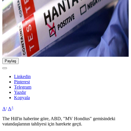
Paylaş
Linkedin
Pinterest
Telegram
Yazdır
Kopyala
-
+
A
A
The Hill'in haberine göre, ABD, "MV Hondius" gemisindeki
vatandaşlarının tahliyesi için harekete geçti.