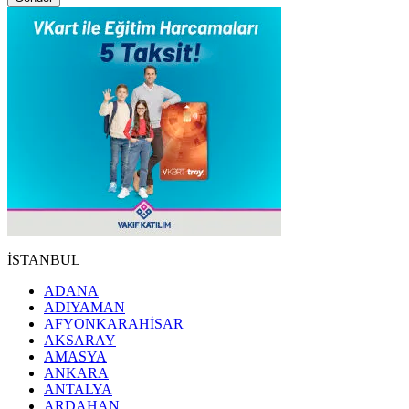
İSTANBUL
ADANA
ADIYAMAN
AFYONKARAHİSAR
AKSARAY
AMASYA
ANKARA
ANTALYA
ARDAHAN