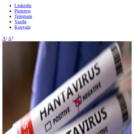
Linkedin
Pinterest
Telegram
Yazdır
Kopyala
-
+
A
A