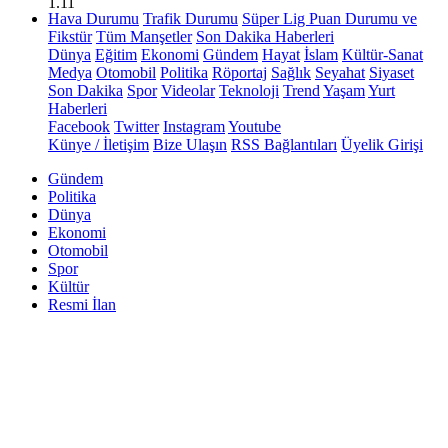
1.11
Hava Durumu
Trafik Durumu
Süper Lig Puan Durumu ve
Fikstür
Tüm Manşetler
Son Dakika Haberleri
Dünya
Eğitim
Ekonomi
Gündem
Hayat
İslam
Kültür-Sanat
Medya
Otomobil
Politika
Röportaj
Sağlık
Seyahat
Siyaset
Son Dakika
Spor
Videolar
Teknoloji
Trend
Yaşam
Yurt
Haberleri
Facebook
Twitter
Instagram
Youtube
Künye / İletişim
Bize Ulaşın
RSS Bağlantıları
Üyelik Girişi
Gündem
Politika
Dünya
Ekonomi
Otomobil
Spor
Kültür
Resmi İlan