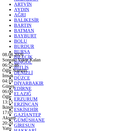
ARTVİN
AYDIN
AĞRI
BALIKESİR
BARTIN
BATMAN
BAYBURT
BOLU
BURDUR
BURSA
08.08.2026
BİLECİK
Sonraki Vakte Kalan
BİNGÖL
06:52:44
BİTLİS
Öğle Namazı
DENİZLİ
İmsak
DÜZCE
04:19
DİYARBAKIR
Güneş
EDİRNE
06:00
ELAZIĞ
Öğle
ERZURUM
13:15
ERZİNCAN
İkindi
ESKİŞEHİR
17:07
GAZİANTEP
Akşam
GÜMÜŞHANE
20:20
GİRESUN
Yatsı
HAKKARİ