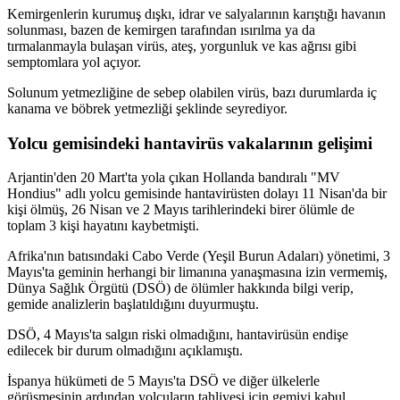
Kemirgenlerin kurumuş dışkı, idrar ve salyalarının karıştığı havanın
solunması, bazen de kemirgen tarafından ısırılma ya da
tırmalanmayla bulaşan virüs, ateş, yorgunluk ve kas ağrısı gibi
semptomlara yol açıyor.
Solunum yetmezliğine de sebep olabilen virüs, bazı durumlarda iç
kanama ve böbrek yetmezliği şeklinde seyrediyor.
Yolcu gemisindeki hantavirüs vakalarının gelişimi
Arjantin'den 20 Mart'ta yola çıkan Hollanda bandıralı "MV
Hondius" adlı yolcu gemisinde hantavirüsten dolayı 11 Nisan'da bir
kişi ölmüş, 26 Nisan ve 2 Mayıs tarihlerindeki birer ölümle de
toplam 3 kişi hayatını kaybetmişti.
Afrika'nın batısındaki Cabo Verde (Yeşil Burun Adaları) yönetimi, 3
Mayıs'ta geminin herhangi bir limanına yanaşmasına izin vermemiş,
Dünya Sağlık Örgütü (DSÖ) de ölümler hakkında bilgi verip,
gemide analizlerin başlatıldığını duyurmuştu.
DSÖ, 4 Mayıs'ta salgın riski olmadığını, hantavirüsün endişe
edilecek bir durum olmadığını açıklamıştı.
İspanya hükümeti de 5 Mayıs'ta DSÖ ve diğer ülkelerle
görüşmesinin ardından yolcuların tahliyesi için gemiyi kabul