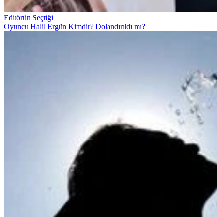
Editörün Seçtiği
Oyuncu Halil Ergün Kimdir? Dolandırıldı mı?