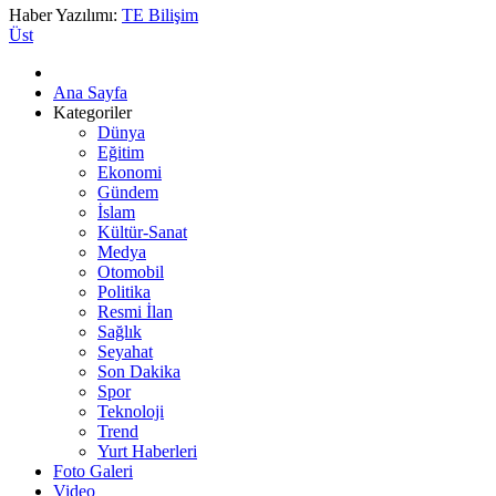
Haber Yazılımı:
TE Bilişim
Üst
Ana Sayfa
Kategoriler
Dünya
Eğitim
Ekonomi
Gündem
İslam
Kültür-Sanat
Medya
Otomobil
Politika
Resmi İlan
Sağlık
Seyahat
Son Dakika
Spor
Teknoloji
Trend
Yurt Haberleri
Foto Galeri
Video