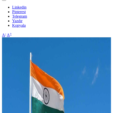
Linkedin
Pinterest
Telegram
Yazdır
Kopyala
-
+
A
A