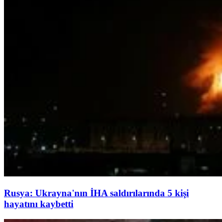
Rusya: Ukrayna'nın İHA saldırılarında 5 kişi
hayatını kaybetti