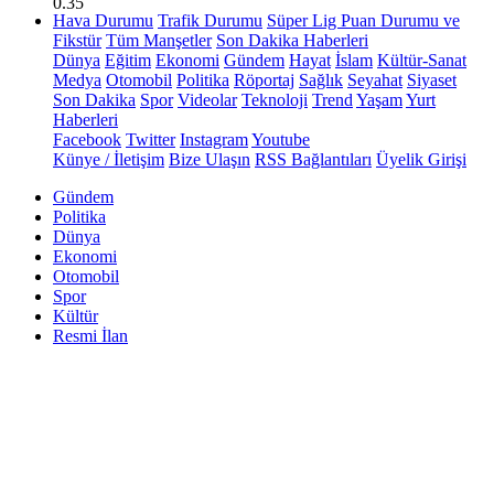
0.35
Hava Durumu
Trafik Durumu
Süper Lig Puan Durumu ve
Fikstür
Tüm Manşetler
Son Dakika Haberleri
Dünya
Eğitim
Ekonomi
Gündem
Hayat
İslam
Kültür-Sanat
Medya
Otomobil
Politika
Röportaj
Sağlık
Seyahat
Siyaset
Son Dakika
Spor
Videolar
Teknoloji
Trend
Yaşam
Yurt
Haberleri
Facebook
Twitter
Instagram
Youtube
Künye / İletişim
Bize Ulaşın
RSS Bağlantıları
Üyelik Girişi
Gündem
Politika
Dünya
Ekonomi
Otomobil
Spor
Kültür
Resmi İlan