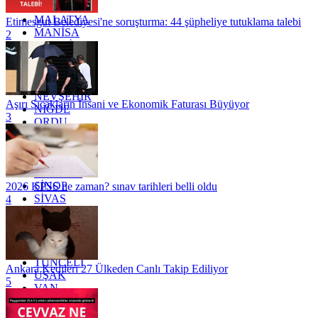
KİLİS
MALATYA
Etimesgut Belediyesi'ne soruşturma: 44 şüpheliye tutuklama talebi
MANİSA
2
MARDİN
MERSİN
MUĞLA
MUŞ
NEVŞEHİR
Aşırı Sıcakların İnsani ve Ekonomik Faturası Büyüyor
NİĞDE
3
ORDU
OSMANİYE
RİZE
SAKARYA
SAMSUN
SİNOP
2026 KPSS ne zaman? sınav tarihleri belli oldu
SİVAS
4
SİİRT
TEKİRDAĞ
TOKAT
TRABZON
TUNCELİ
Ankara Kedileri 27 Ülkeden Canlı Takip Ediliyor
UŞAK
5
VAN
YALOVA
YOZGAT