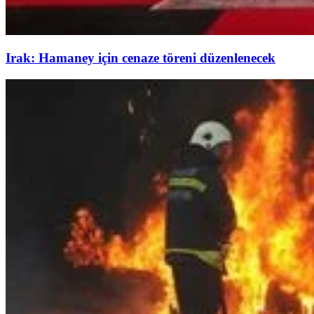
Irak: Hamaney için cenaze töreni düzenlenecek