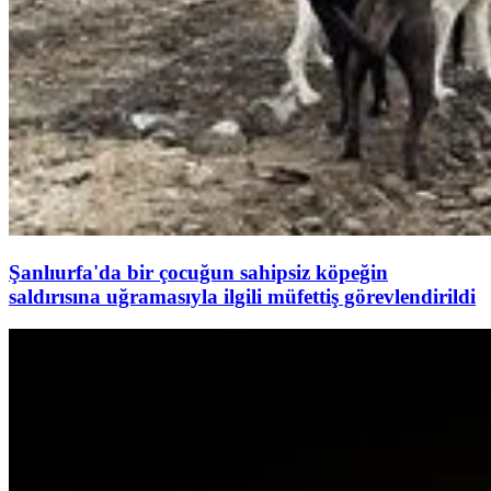
Şanlıurfa'da bir çocuğun sahipsiz köpeğin
saldırısına uğramasıyla ilgili müfettiş görevlendirildi