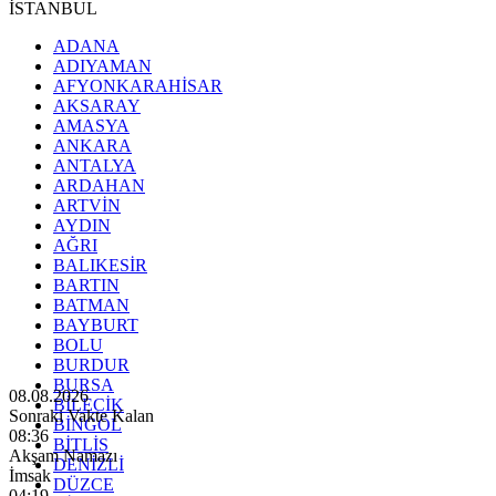
İSTANBUL
ADANA
ADIYAMAN
AFYONKARAHİSAR
AKSARAY
AMASYA
ANKARA
ANTALYA
ARDAHAN
ARTVİN
AYDIN
AĞRI
BALIKESİR
BARTIN
BATMAN
BAYBURT
BOLU
BURDUR
BURSA
08.08.2026
BİLECİK
Sonraki Vakte Kalan
BİNGÖL
08:35
BİTLİS
Akşam Namazı
DENİZLİ
İmsak
DÜZCE
04:19