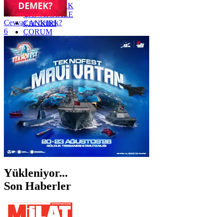
ZONGULDAK
ÇANAKKALE
Cevvaz ne demek?
ÇANKIRI
6
ÇORUM
İSTANBUL
İZMİR
ŞANLIURFA
ŞIRNAK
Yükleniyor...
Son Haberler