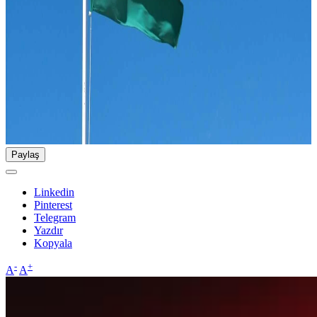
Paylaş
Linkedin
Pinterest
Telegram
Yazdır
Kopyala
-
+
A
A