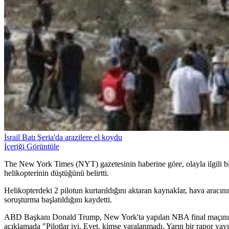
İsrail Batı Şeria'da arazilere el koydu
İçeriği Görüntüle
The New York Times (NYT) gazetesinin haberine göre, olayla ilgili 
helikopterinin düştüğünü belirtti.
Helikopterdeki 2 pilotun kurtarıldığını aktaran kaynaklar, hava aracın
soruşturma başlatıldığını kaydetti.
ABD Başkanı Donald Trump, New York'ta yapılan NBA final maçını iz
açıklamada "Pilotlar iyi. Evet, kimse yaralanmadı. Yarın bir rapor yay