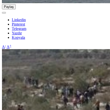
Paylaş
Linkedin
Pinterest
Telegram
Yazdır
Kopyala
-
+
A
A