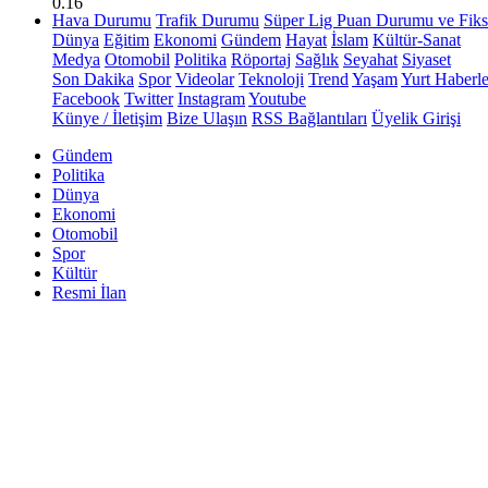
0.16
Hava Durumu
Trafik Durumu
Süper Lig Puan Durumu ve Fiks
Dünya
Eğitim
Ekonomi
Gündem
Hayat
İslam
Kültür-Sanat
Medya
Otomobil
Politika
Röportaj
Sağlık
Seyahat
Siyaset
Son Dakika
Spor
Videolar
Teknoloji
Trend
Yaşam
Yurt Haberle
Facebook
Twitter
Instagram
Youtube
Künye / İletişim
Bize Ulaşın
RSS Bağlantıları
Üyelik Girişi
Gündem
Politika
Dünya
Ekonomi
Otomobil
Spor
Kültür
Resmi İlan