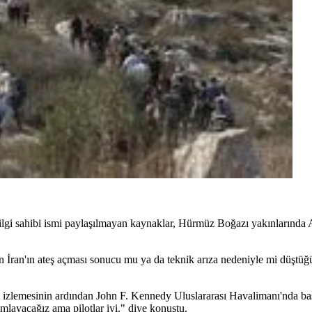
bilgi sahibi ismi paylaşılmayan kaynaklar, Hürmüz Boğazı yakınlarınd
ın İran'ın ateş açması sonucu mu ya da teknik arıza nedeniyle mi düştüğü
lemesinin ardından John F. Kennedy Uluslararası Havalimanı'nda bas
ımlayacağız ama pilotlar iyi." diye konuştu.