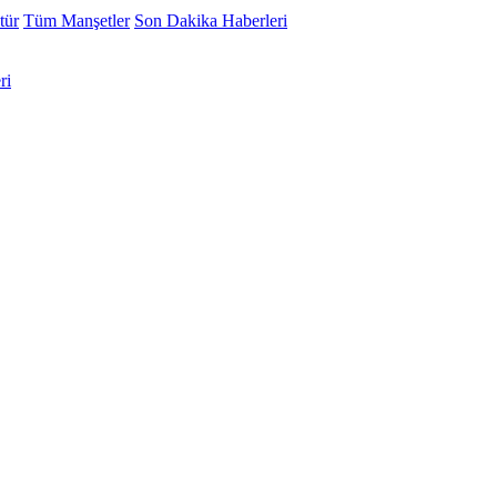
tür
Tüm Manşetler
Son Dakika Haberleri
ri