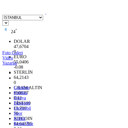
°
24
DOLAR
47,6704
0
Foto Galeri
EURO
Video
55,0406
Yazarlar
-0.08
STERLİN
64,2143
0
GRAM ALTIN
Gündem
6500.87
Politika
0.12
Dünya
BİST100
Ekonomi
13.799
Otomobil
70
Spor
BITCOIN
Kültür
64.643,95
Resmi İlan