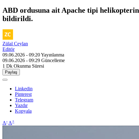
ABD ordusuna ait Apache tipi helikopteri
bildirildi.
Zülal Ceylan
Editör
09.06.2026 - 09:20
Yayınlanma
09.06.2026 - 09:29
Güncelleme
1 Dk
Okunma Süresi
Paylaş
Linkedin
Pinterest
Telegram
Yazdır
Kopyala
-
+
A
A