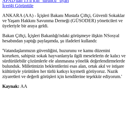
AFAD'dan 13 il için "turuncu" uyarı
İçeriği Görüntüle
ANKARA (AA) - İçişleri Bakanı Mustafa Çiftçi, Güvenli Sokaklar
ve Yaşam Hakkını Savunma Derneği (GÜSODER) yöneticileri ve
üyeleriyle bir araya geldi.
Bakan Çiftçi, İçişleri Bakanlığı'ndaki görüşmeye ilişkin NSosyal
hesabından yaptığı paylaşımda, şu ifadeleri kullandı:
'Vatandaşlarımızın güvenliğini, huzurunu ve kamu düzenini
korurken, sahipsiz sokak hayvanlarıyla ilgili meselelerin de kalıcı ve
sürdürülebilir çözümlerle ele alınmasına yönelik değerlendirmelerde
bulunduk. Milletimizin beklentilerini esas alan, ortak akıl ve istişare
kültürüyle yürütülen her türlü katkıyı kıymetli görüyoruz. Nazik
ziyaretleri ve değerli görüşleri için kendilerine teşekkür ediyorum.'
Kaynak:
AA