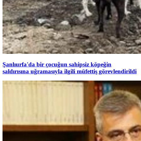
Şanlıurfa'da bir çocuğun sahipsiz köpeğin
saldırısına uğramasıyla ilgili müfettiş görevlendirildi