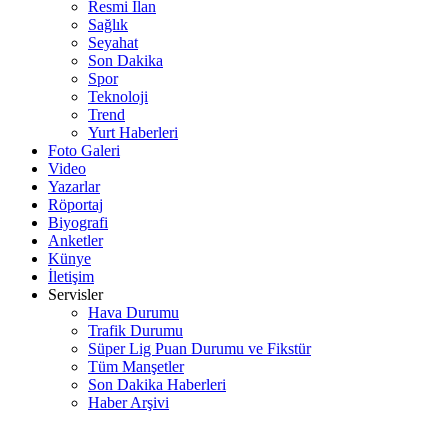
Resmi İlan
Sağlık
Seyahat
Son Dakika
Spor
Teknoloji
Trend
Yurt Haberleri
Foto Galeri
Video
Yazarlar
Röportaj
Biyografi
Anketler
Künye
İletişim
Servisler
Hava Durumu
Trafik Durumu
Süper Lig Puan Durumu ve Fikstür
Tüm Manşetler
Son Dakika Haberleri
Haber Arşivi