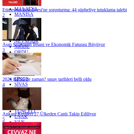
KİLİS
MALATYA
Etimesgut Belediyesi'ne soruşturma: 44 şüpheliye tutuklama talebi
MANİSA
2
MARDİN
MERSİN
MUĞLA
MUŞ
NEVŞEHİR
Aşırı Sıcakların İnsani ve Ekonomik Faturası Büyüyor
NİĞDE
3
ORDU
OSMANİYE
RİZE
SAKARYA
SAMSUN
SİNOP
2026 KPSS ne zaman? sınav tarihleri belli oldu
SİVAS
4
SİİRT
TEKİRDAĞ
TOKAT
TRABZON
TUNCELİ
Ankara Kedileri 27 Ülkeden Canlı Takip Ediliyor
UŞAK
5
VAN
YALOVA
YOZGAT