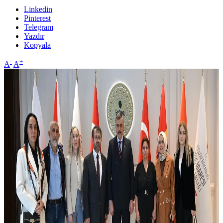
Linkedin
Pinterest
Telegram
Yazdır
Kopyala
-
+
A
A