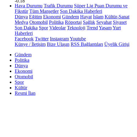
-0.18
Hava Durumu
Trafik Durumu
Süper Lig Puan Durumu ve
Fikstür
Tüm Manşetler
Son Dakika Haberleri
Dünya
Eğitim
Ekonomi
Gündem
Hayat
İslam
Kültür-Sanat
Medya
Otomobil
Politika
Röportaj
Sağlık
Seyahat
Siyaset
Son Dakika
Spor
Videolar
Teknoloji
Trend
Yaşam
Yurt
Haberleri
Facebook
Twitter
Instagram
Youtube
Künye / İletişim
Bize Ulaşın
RSS Bağlantıları
Üyelik Girişi
Gündem
Politika
Dünya
Ekonomi
Otomobil
Spor
Kültür
Resmi İlan