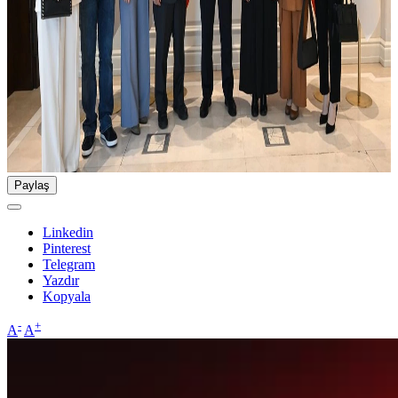
Paylaş
Linkedin
Pinterest
Telegram
Yazdır
Kopyala
-
+
A
A