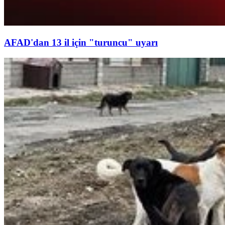
AFAD'dan 13 il için "turuncu" uyarı