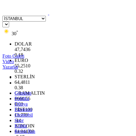
°
30
DOLAR
47,7436
0.18
Foto Galeri
EURO
Video
55,2510
Yazarlar
0.32
STERLİN
64,4811
0.38
GRAM ALTIN
Gündem
6660.55
Politika
0.03
Dünya
BİST100
Ekonomi
13.779
Otomobil
-14
Spor
BITCOIN
Kültür
64.944,08
Resmi İlan