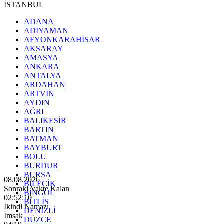
İSTANBUL
ADANA
ADIYAMAN
AFYONKARAHİSAR
AKSARAY
AMASYA
ANKARA
ANTALYA
ARDAHAN
ARTVİN
AYDIN
AĞRI
BALIKESİR
BARTIN
BATMAN
BAYBURT
BOLU
BURDUR
BURSA
08.08.2026
BİLECİK
Sonraki Vakte Kalan
BİNGÖL
02:52:08
BİTLİS
İkindi Namazı
DENİZLİ
İmsak
DÜZCE