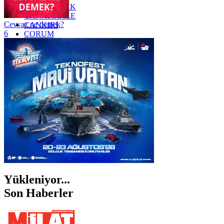
ZONGULDAK
ÇANAKKALE
Cevvaz ne demek?
ÇANKIRI
6
ÇORUM
İSTANBUL
İZMİR
ŞANLIURFA
ŞIRNAK
Yükleniyor...
Son Haberler