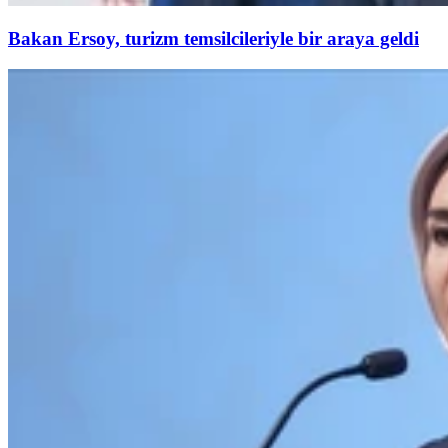
Bakan Ersoy, turizm temsilcileriyle bir araya geldi