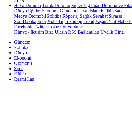
-0.76
Hava Durumu
Trafik Durumu
Süper Lig Puan Durumu ve Fiks
Dünya
Eğitim
Ekonomi
Gündem
Hayat
İslam
Kültür-Sanat
Medya
Otomobil
Politika
Röportaj
Sağlık
Seyahat
Siyaset
Son Dakika
Spor
Videolar
Teknoloji
Trend
Yaşam
Yurt Haberle
Facebook
Twitter
Instagram
Youtube
Künye / İletişim
Bize Ulaşın
RSS Bağlantıları
Üyelik Girişi
Gündem
Politika
Dünya
Ekonomi
Otomobil
Spor
Kültür
Resmi İlan