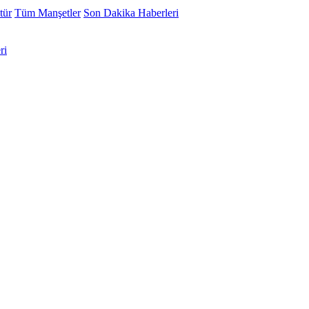
tür
Tüm Manşetler
Son Dakika Haberleri
ri