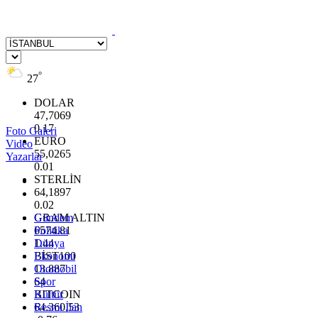
°
27
DOLAR
47,7069
0.17
Foto Galeri
EURO
Video
55,0265
Yazarlar
0.01
STERLİN
64,1897
0.02
GRAM ALTIN
Gündem
6574.81
Politika
1.44
Dünya
BİST100
Ekonomi
13.887
Otomobil
64
Spor
BITCOIN
Kültür
64.360,53
Resmi İlan