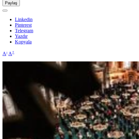
Paylaş
Linkedin
Pinterest
Telegram
Yazdır
Kopyala
-
+
A
A