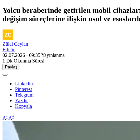
Yolcu beraberinde getirilen mobil cihazları
değişim süreçlerine ilişkin usul ve esaslar
Zülal Ceylan
Editör
02.07.2026 - 09:35
Yayınlanma
1 Dk
Okunma Süresi
Paylaş
Linkedin
Pinterest
Telegram
Yazdır
Kopyala
-
+
A
A