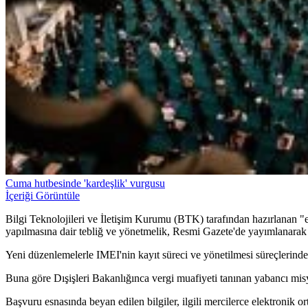
Cuma hutbesinde 'kardeşlik' vurgusu
İçeriği Görüntüle
Bilgi Teknolojileri ve İletişim Kurumu (BTK) tarafından hazırlanan "el
yapılmasına dair tebliğ ve yönetmelik, Resmi Gazete'de yayımlanarak 
Yeni düzenlemelerle IMEI'nin kayıt süreci ve yönetilmesi süreçlerinde 
Buna göre Dışişleri Bakanlığınca vergi muafiyeti tanınan yabancı misyo
Başvuru esnasında beyan edilen bilgiler, ilgili mercilerce elektronik