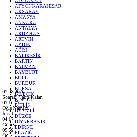
ADIYAMAN
AFYONKARAHİSAR
AKSARAY
AMASYA
ANKARA
ANTALYA
ARDAHAN
ARTVİN
AYDIN
AĞRI
BALIKESİR
BARTIN
BATMAN
BAYBURT
BOLU
BURDUR
BURSA
07.08.2026
BİLECİK
Sonraki Vakte Kalan
BİNGÖL
05:16:05
BİTLİS
Öğle Namazı
DENİZLİ
İmsak
DÜZCE
04:17
DİYARBAKIR
Güneş
EDİRNE
05:59
ELAZIĞ
Öğle