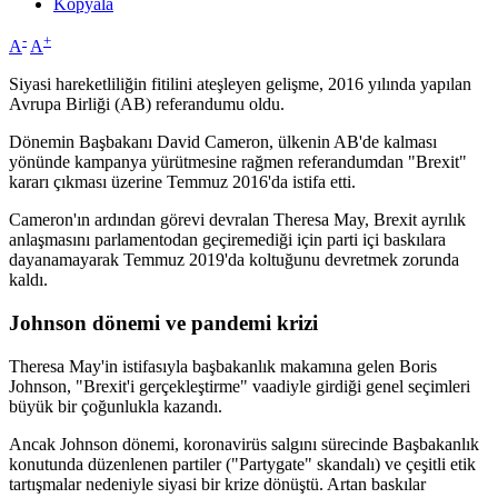
Kopyala
-
+
A
A
Siyasi hareketliliğin fitilini ateşleyen gelişme, 2016 yılında yapılan
Avrupa Birliği (AB) referandumu oldu.
Dönemin Başbakanı David Cameron, ülkenin AB'de kalması
yönünde kampanya yürütmesine rağmen referandumdan "Brexit"
kararı çıkması üzerine Temmuz 2016'da istifa etti.
Cameron'ın ardından görevi devralan Theresa May, Brexit ayrılık
anlaşmasını parlamentodan geçiremediği için parti içi baskılara
dayanamayarak Temmuz 2019'da koltuğunu devretmek zorunda
kaldı.
Johnson dönemi ve pandemi krizi
Theresa May'in istifasıyla başbakanlık makamına gelen Boris
Johnson, "Brexit'i gerçekleştirme" vaadiyle girdiği genel seçimleri
büyük bir çoğunlukla kazandı.
Ancak Johnson dönemi, koronavirüs salgını sürecinde Başbakanlık
konutunda düzenlenen partiler ("Partygate" skandalı) ve çeşitli etik
tartışmalar nedeniyle siyasi bir krize dönüştü. Artan baskılar