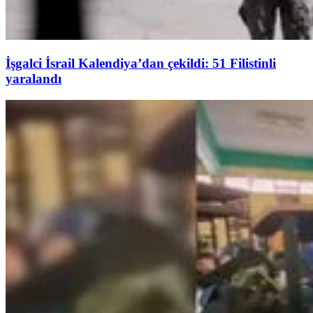
İşgalci İsrail Kalendiya’dan çekildi: 51 Filistinli
yaralandı