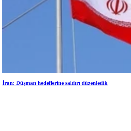
İran: Düşman hedeflerine saldırı düzenledik