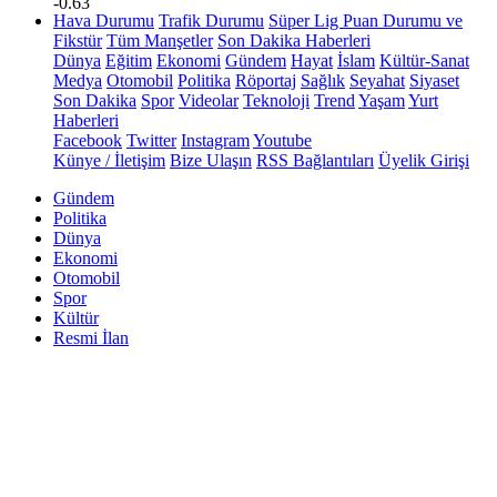
-0.63
Hava Durumu
Trafik Durumu
Süper Lig Puan Durumu ve
Fikstür
Tüm Manşetler
Son Dakika Haberleri
Dünya
Eğitim
Ekonomi
Gündem
Hayat
İslam
Kültür-Sanat
Medya
Otomobil
Politika
Röportaj
Sağlık
Seyahat
Siyaset
Son Dakika
Spor
Videolar
Teknoloji
Trend
Yaşam
Yurt
Haberleri
Facebook
Twitter
Instagram
Youtube
Künye / İletişim
Bize Ulaşın
RSS Bağlantıları
Üyelik Girişi
Gündem
Politika
Dünya
Ekonomi
Otomobil
Spor
Kültür
Resmi İlan