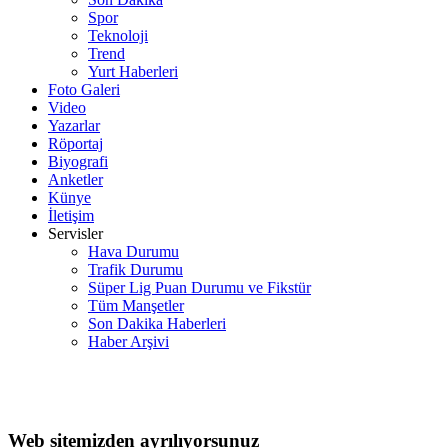
Spor
Teknoloji
Trend
Yurt Haberleri
Foto Galeri
Video
Yazarlar
Röportaj
Biyografi
Anketler
Künye
İletişim
Servisler
Hava Durumu
Trafik Durumu
Süper Lig Puan Durumu ve Fikstür
Tüm Manşetler
Son Dakika Haberleri
Haber Arşivi
Web sitemizden ayrılıyorsunuz