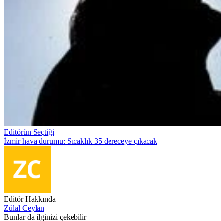
Editörün Seçtiği
İzmir hava durumu: Sıcaklık 35 dereceye çıkacak
Editör Hakkında
Zülal Ceylan
Bunlar da ilginizi çekebilir