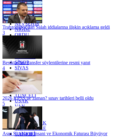
MARDİN
MERSİN
MUĞLA
MUŞ
NEVŞEHİR
Trabzonspor'dan Salah iddialarına ilişkin açıklama geldi
NİĞDE
3
ORDU
OSMANİYE
RİZE
SAKARYA
SAMSUN
SİNOP
Beşiktaş'tan transfer söylentilerine resmi yanıt
SİVAS
4
SİİRT
TEKİRDAĞ
TOKAT
TRABZON
TUNCELİ
2026 KPSS ne zaman? sınav tarihleri belli oldu
UŞAK
5
VAN
YALOVA
YOZGAT
ZONGULDAK
ÇANAKKALE
Aşırı Sıcakların İnsani ve Ekonomik Faturası Büyüyor
ÇANKIRI