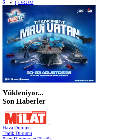
6
ÇORUM
İSTANBUL
İZMİR
ŞANLIURFA
ŞIRNAK
Yükleniyor...
Son Haberler
Hava Durumu
Trafik Durumu
Puan Durumu ve Fikstür