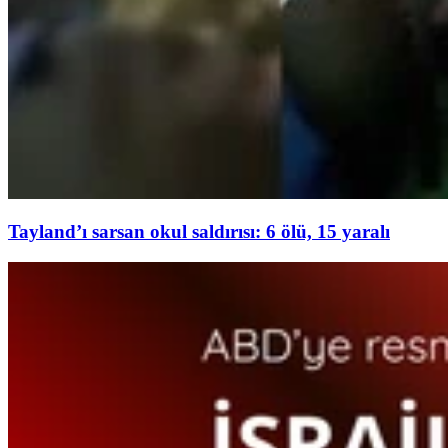
Tayland’ı sarsan okul saldırısı: 6 ölü, 15 yaralı