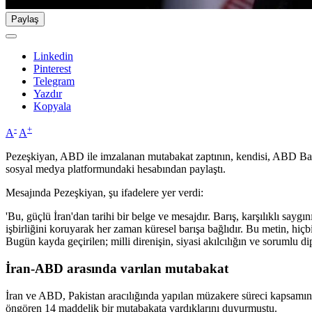
Paylaş
Linkedin
Pinterest
Telegram
Yazdır
Kopyala
-
+
A
A
Pezeşkiyan, ABD ile imzalanan mutabakat zaptının, kendisi, ABD Baş
sosyal medya platformundaki hesabından paylaştı.
Mesajında Pezeşkiyan, şu ifadelere yer verdi:
'Bu, güçlü İran'dan tarihi bir belge ve mesajdır. Barış, karşılıklı sayg
işbirliğini koruyarak her zaman küresel barışa bağlıdır. Bu metin, hiç
Bugün kayda geçirilen; milli direnişin, siyasi akılcılığın ve sorumlu 
İran-ABD arasında varılan mutabakat
İran ve ABD, Pakistan aracılığında yapılan müzakere süreci kapsamınd
öngören 14 maddelik bir mutabakata vardıklarını duyurmuştu.