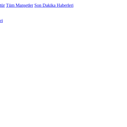
tür
Tüm Manşetler
Son Dakika Haberleri
ri