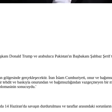
kanı Donald Trump ve arabulucu Pakistan'ın Başbakanı Şahbaz Şerif t
ının gölgesinde gerçekleşecektir. İran İslam Cumhuriyeti, onur ve bağımsı
bir tehdit ve baskıyla onurundan ve bağımsızlığından vazgeçmeyen bir mi
diplomasinin sonucuydu.'
a 14 Haziran'da savaşın durdurulması ve taraflar arasındaki sorunları