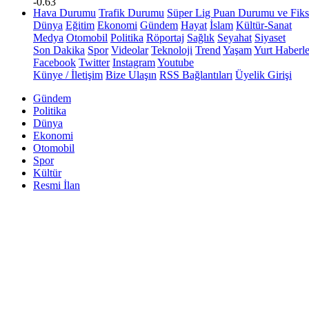
-0.63
Hava Durumu
Trafik Durumu
Süper Lig Puan Durumu ve Fiks
Dünya
Eğitim
Ekonomi
Gündem
Hayat
İslam
Kültür-Sanat
Medya
Otomobil
Politika
Röportaj
Sağlık
Seyahat
Siyaset
Son Dakika
Spor
Videolar
Teknoloji
Trend
Yaşam
Yurt Haberle
Facebook
Twitter
Instagram
Youtube
Künye / İletişim
Bize Ulaşın
RSS Bağlantıları
Üyelik Girişi
Gündem
Politika
Dünya
Ekonomi
Otomobil
Spor
Kültür
Resmi İlan