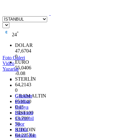
°
24
DOLAR
47,6704
0
Foto Galeri
EURO
Video
55,0406
Yazarlar
-0.08
STERLİN
64,2143
0
GRAM ALTIN
Gündem
6510.40
Politika
0.45
Dünya
BİST100
Ekonomi
13.799
Otomobil
70
Spor
BITCOIN
Kültür
64.225,61
Resmi İlan