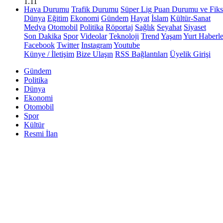
1.11
Hava Durumu
Trafik Durumu
Süper Lig Puan Durumu ve Fiks
Dünya
Eğitim
Ekonomi
Gündem
Hayat
İslam
Kültür-Sanat
Medya
Otomobil
Politika
Röportaj
Sağlık
Seyahat
Siyaset
Son Dakika
Spor
Videolar
Teknoloji
Trend
Yaşam
Yurt Haberle
Facebook
Twitter
Instagram
Youtube
Künye / İletişim
Bize Ulaşın
RSS Bağlantıları
Üyelik Girişi
Gündem
Politika
Dünya
Ekonomi
Otomobil
Spor
Kültür
Resmi İlan