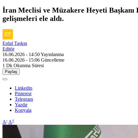
İran Meclisi ve Müzakere Heyeti Başkanı K
gelişmeleri ele aldı.
Erdal Taşkın
Editör
16.06.2026 - 14:50
Yayınlanma
16.06.2026 - 15:06
Güncelleme
1 Dk
Okunma Süresi
Paylaş
Linkedin
Pinterest
Telegram
Yazdır
Kopyala
-
+
A
A