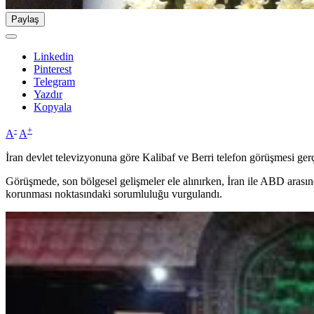
Paylaş
Linkedin
Pinterest
Telegram
Yazdır
Kopyala
-
+
A
A
İran devlet televizyonuna göre Kalibaf ve Berri telefon görüşmesi gerç
Görüşmede, son bölgesel gelişmeler ele alınırken, İran ile ABD arasın
korunması noktasındaki sorumluluğu vurgulandı.