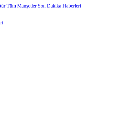
tür
Tüm Manşetler
Son Dakika Haberleri
ri