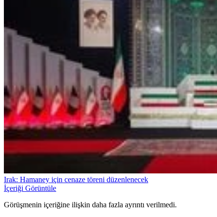
Irak: Hamaney için cenaze töreni düzenlenecek
İçeriği Görüntüle
Görüşmenin içeriğine ilişkin daha fazla ayrıntı verilmedi.