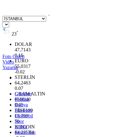
°
23
DOLAR
47,7143
0.16
Foto Galeri
EURO
Video
55,0317
Yazarlar
-0.02
STERLİN
64,2463
0.07
GRAM ALTIN
Gündem
6510.40
Politika
0.45
Dünya
BİST100
Ekonomi
13.799
Otomobil
70
Spor
BITCOIN
Kültür
64.225,61
Resmi İlan