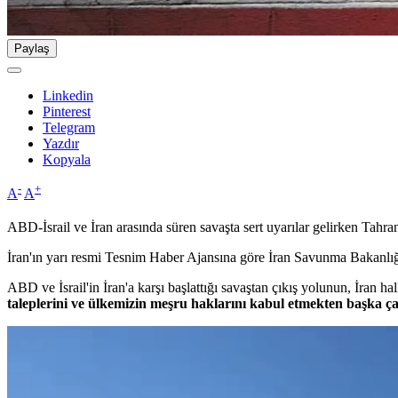
Paylaş
Linkedin
Pinterest
Telegram
Yazdır
Kopyala
-
+
A
A
ABD-İsrail ve İran arasında süren savaşta sert uyarılar gelirken Tahr
İran'ın yarı resmi Tesnim Haber Ajansına göre İran Savunma Bakanlı
ABD ve İsrail'in İran'a karşı başlattığı savaştan çıkış yolunun, İran h
taleplerini ve ülkemizin meşru haklarını kabul etmekten başka ça