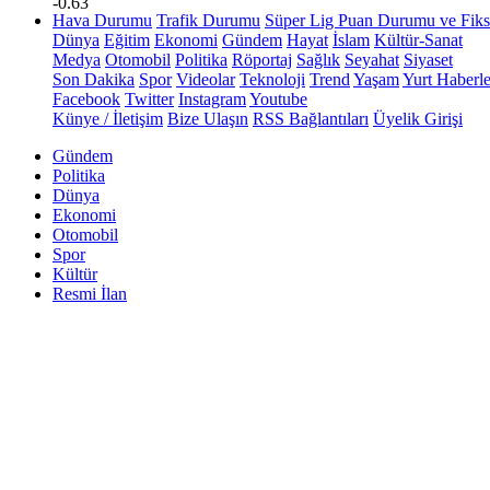
-0.63
Hava Durumu
Trafik Durumu
Süper Lig Puan Durumu ve Fiks
Dünya
Eğitim
Ekonomi
Gündem
Hayat
İslam
Kültür-Sanat
Medya
Otomobil
Politika
Röportaj
Sağlık
Seyahat
Siyaset
Son Dakika
Spor
Videolar
Teknoloji
Trend
Yaşam
Yurt Haberle
Facebook
Twitter
Instagram
Youtube
Künye / İletişim
Bize Ulaşın
RSS Bağlantıları
Üyelik Girişi
Gündem
Politika
Dünya
Ekonomi
Otomobil
Spor
Kültür
Resmi İlan