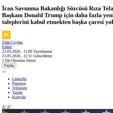
İran Savunma Bakanlığı Sözcüsü Rıza Tela
Başkanı Donald Trump için daha fazla yeni
taleplerini kabul etmekten başka çaresi yo
Zülal Ceylan
Editör
23.05.2026 - 11:06
Yayınlanma
23.05.2026 - 11:11
Güncelleme
1 Dk
Okunma Süresi
Paylaş
Linkedin
Pinterest
Telegram
Yazdır
Kopyala
-
+
A
A