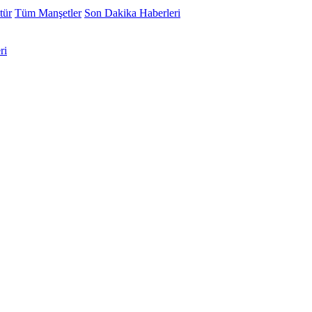
tür
Tüm Manşetler
Son Dakika Haberleri
ri