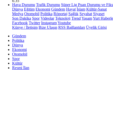
0.35
Hava Durumu
Trafik Durumu
Süper Lig Puan Durumu ve Fiks
Dünya
Eğitim
Ekonomi
Gündem
Hayat
İslam
Kültür-Sanat
Medya
Otomobil
Politika
Röportaj
Sağlık
Seyahat
Siyaset
Son Dakika
Spor
Videolar
Teknoloji
Trend
Yaşam
Yurt Haberle
Facebook
Twitter
Instagram
Youtube
Künye / İletişim
Bize Ulaşın
RSS Bağlantıları
Üyelik Girişi
Gündem
Politika
Dünya
Ekonomi
Otomobil
Spor
Kültür
Resmi İlan