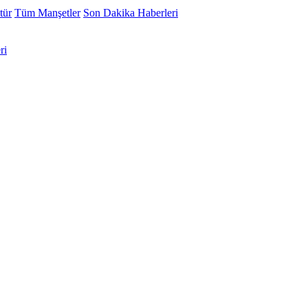
tür
Tüm Manşetler
Son Dakika Haberleri
ri