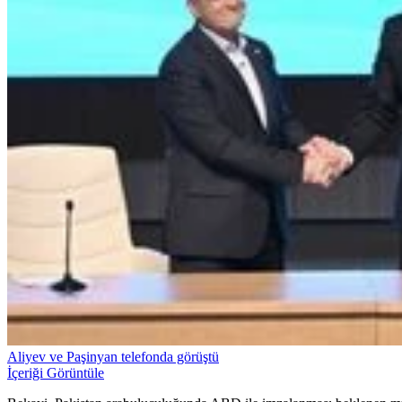
Aliyev ve Paşinyan telefonda görüştü
İçeriği Görüntüle