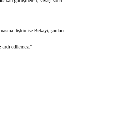
akatı görüşmeleri, savaşı sona
asına ilişkin ise Bekayi, şunları
 ardı edilemez.”