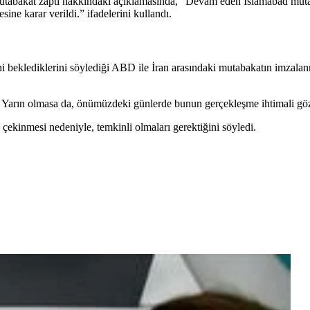
tabakat zaptı hakkındaki açıklamasında, “Devam eden İslamabad mutab
e karar verildi.” ifadelerini kullandı.
i beklediklerini söylediği ABD ile İran arasındaki mutabakatın imzalanm
arın olmasa da, önümüzdeki günlerde bunun gerçekleşme ihtimali göz
ekinmesi nedeniyle, temkinli olmaları gerektiğini söyledi.