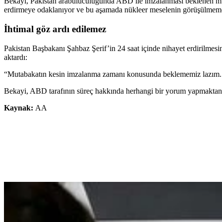
Bekayi, Pakistan arabuluculuğunda ABD ile imzalanması beklenen mu
erdirmeye odaklanıyor ve bu aşamada nükleer meselenin görüşülmemesin
İhtimal göz ardı edilemez
Pakistan Başbakanı Şahbaz Şerif’in 24 saat içinde nihayet erdirilmesin
aktardı:
“Mutabakatın kesin imzalanma zamanı konusunda beklememiz lazım. Y
Bekayi, ABD tarafının süreç hakkında herhangi bir yorum yapmaktan ç
Kaynak:
AA