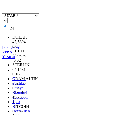
°
24
DOLAR
47,5894
0.08
Foto Galeri
EURO
Video
55,0398
Yazarlar
-0.02
STERLİN
64,1581
0.16
GRAM ALTIN
Gündem
6527.85
Politika
0.54
Dünya
BİST100
Ekonomi
13.703
Otomobil
11
Spor
BITCOIN
Kültür
64.927,78
Resmi İlan