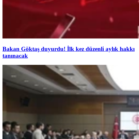
Bakan Göktaş duyurdu! İlk kez düzenli aylık hakkı
tanınacak