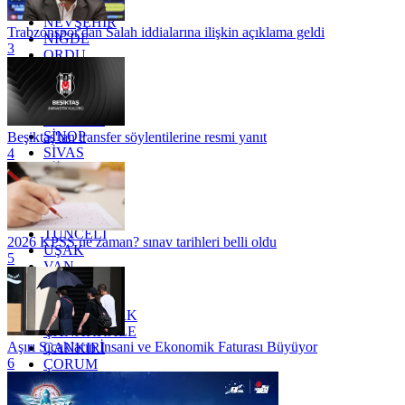
MUŞ
NEVŞEHİR
Trabzonspor'dan Salah iddialarına ilişkin açıklama geldi
NİĞDE
3
ORDU
OSMANİYE
RİZE
SAKARYA
SAMSUN
SİNOP
Beşiktaş'tan transfer söylentilerine resmi yanıt
SİVAS
4
SİİRT
TEKİRDAĞ
TOKAT
TRABZON
TUNCELİ
2026 KPSS ne zaman? sınav tarihleri belli oldu
UŞAK
5
VAN
YALOVA
YOZGAT
ZONGULDAK
ÇANAKKALE
Aşırı Sıcakların İnsani ve Ekonomik Faturası Büyüyor
ÇANKIRI
6
ÇORUM
İSTANBUL
İZMİR