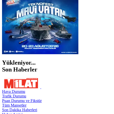
ŞANLIURFA
ŞIRNAK
Yükleniyor...
Son Haberler
Hava Durumu
Trafik Durumu
Puan Durumu ve Fikstür
Tüm Manşetler
Son Dakika Haberleri