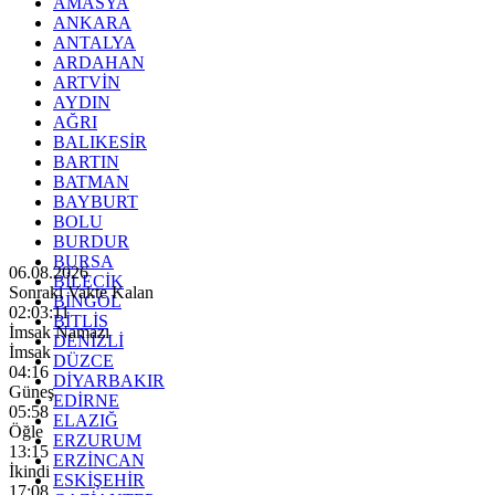
AMASYA
ANKARA
ANTALYA
ARDAHAN
ARTVİN
AYDIN
AĞRI
BALIKESİR
BARTIN
BATMAN
BAYBURT
BOLU
BURDUR
BURSA
06.08.2026
BİLECİK
Sonraki Vakte Kalan
BİNGÖL
02:03:09
BİTLİS
İmsak Namazı
DENİZLİ
İmsak
DÜZCE
04:16
DİYARBAKIR
Güneş
EDİRNE
05:58
ELAZIĞ
Öğle
ERZURUM
13:15
ERZİNCAN
İkindi
ESKİŞEHİR
17:08