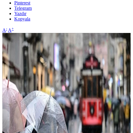
Pinterest
Telegram
Yazdır
Kopyala
-
+
A
A