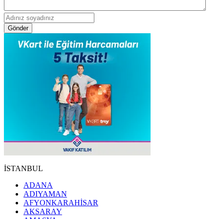
Gönder
İSTANBUL
ADANA
ADIYAMAN
AFYONKARAHİSAR
AKSARAY