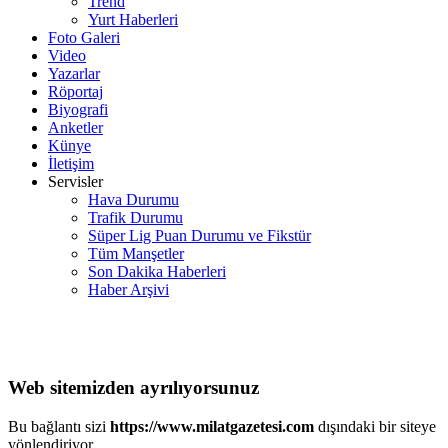
Trend
Yurt Haberleri
Foto Galeri
Video
Yazarlar
Röportaj
Biyografi
Anketler
Künye
İletişim
Servisler
Hava Durumu
Trafik Durumu
Süper Lig Puan Durumu ve Fikstür
Tüm Manşetler
Son Dakika Haberleri
Haber Arşivi
Web sitemizden ayrılıyorsunuz
Bu bağlantı sizi
https://www.milatgazetesi.com
dışındaki bir siteye
yönlendiriyor.