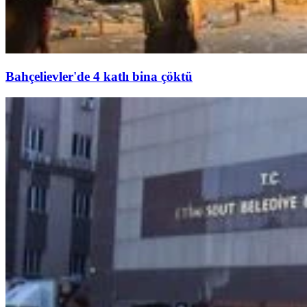
Bahçelievler'de 4 katlı bina çöktü