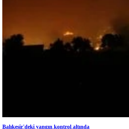
Balıkesir'deki yangın kontrol altında