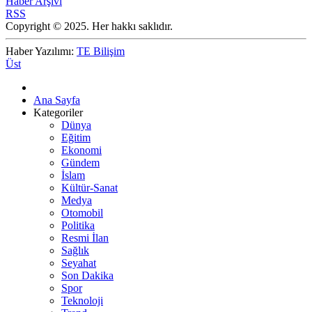
Haber Arşivi
RSS
Copyright © 2025. Her hakkı saklıdır.
Haber Yazılımı:
TE Bilişim
Üst
Ana Sayfa
Kategoriler
Dünya
Eğitim
Ekonomi
Gündem
İslam
Kültür-Sanat
Medya
Otomobil
Politika
Resmi İlan
Sağlık
Seyahat
Son Dakika
Spor
Teknoloji