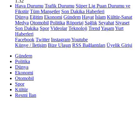
1.32
Hava Durumu
Trafik Durumu
Süper Lig Puan Durumu ve
Fikstür
Tüm Manşetler
Son Dakika Haberleri
Dünya
Eğitim
Ekonomi
Gündem
Hayat
İslam
Kültür-Sanat
Medya
Otomobil
Politika
Röportaj
Sağlık
Seyahat
Siyaset
Son Dakika
Spor
Videolar
Teknoloji
Trend
Yaşam
Yurt
Haberleri
Facebook
Twitter
Instagram
Youtube
Künye / İletişim
Bize Ulaşın
RSS Bağlantıları
Üyelik Girişi
Gündem
Politika
Dünya
Ekonomi
Otomobil
Spor
Kültür
Resmi İlan