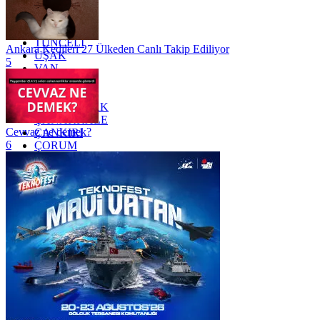
TEKİRDAĞ
TOKAT
TRABZON
TUNCELİ
Ankara Kedileri 27 Ülkeden Canlı Takip Ediliyor
UŞAK
5
VAN
YALOVA
YOZGAT
ZONGULDAK
ÇANAKKALE
Cevvaz ne demek?
ÇANKIRI
6
ÇORUM
İSTANBUL
İZMİR
ŞANLIURFA
ŞIRNAK