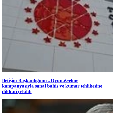
İletişim Başkanlığının #OyunaGelme
kampanyasıyla sanal bahis ve kumar tehlikesine
dikkati çekildi