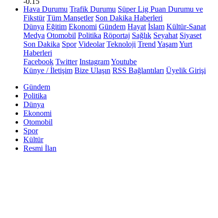
-0.15
Hava Durumu
Trafik Durumu
Süper Lig Puan Durumu ve
Fikstür
Tüm Manşetler
Son Dakika Haberleri
Dünya
Eğitim
Ekonomi
Gündem
Hayat
İslam
Kültür-Sanat
Medya
Otomobil
Politika
Röportaj
Sağlık
Seyahat
Siyaset
Son Dakika
Spor
Videolar
Teknoloji
Trend
Yaşam
Yurt
Haberleri
Facebook
Twitter
Instagram
Youtube
Künye / İletişim
Bize Ulaşın
RSS Bağlantıları
Üyelik Girişi
Gündem
Politika
Dünya
Ekonomi
Otomobil
Spor
Kültür
Resmi İlan