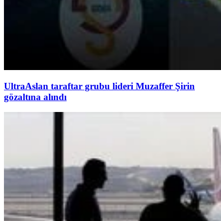
UltraAslan taraftar grubu lideri Muzaffer Şirin
gözaltına alındı