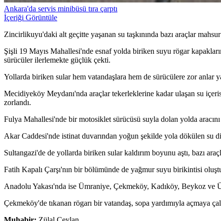
Ankara'da servis minibüsü tıra çarptı
İçeriği Görüntüle
Zincirlikuyu'daki alt geçitte yaşanan su taşkınında bazı araçlar mahsur
Şişli 19 Mayıs Mahallesi'nde esnaf yolda biriken suyu rögar kapakları
sürücüler ilerlemekte güçlük çekti.
Yollarda biriken sular hem vatandaşlara hem de sürücülere zor anlar ya
Mecidiyeköy Meydanı'nda araçlar tekerleklerine kadar ulaşan su içeris
zorlandı.
Fulya Mahallesi'nde bir motosiklet sürücüsü suyla dolan yolda aracını 
Akar Caddesi'nde istinat duvarından yoğun şekilde yola dökülen su dik
Sultangazi'de de yollarda biriken sular kaldırım boyunu aştı, bazı araçla
Fatih Kapalı Çarşı'nın bir bölümünde de yağmur suyu birikintisi oluştu
Anadolu Yakası'nda ise Ümraniye, Çekmeköy, Kadıköy, Beykoz ve Üsküd
Çekmeköy'de tıkanan rögarı bir vatandaş, sopa yardımıyla açmaya çalı
Muhabir:
Zülal Ceylan