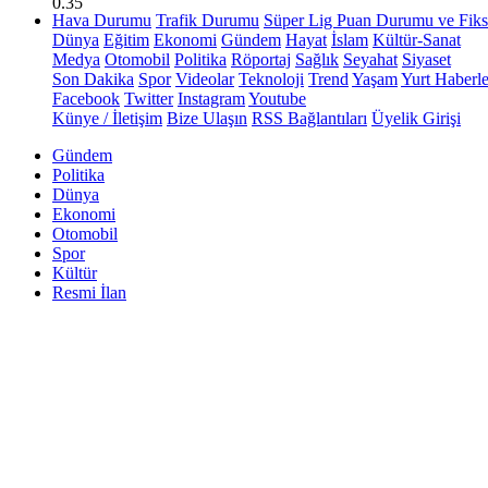
0.35
Hava Durumu
Trafik Durumu
Süper Lig Puan Durumu ve Fiks
Dünya
Eğitim
Ekonomi
Gündem
Hayat
İslam
Kültür-Sanat
Medya
Otomobil
Politika
Röportaj
Sağlık
Seyahat
Siyaset
Son Dakika
Spor
Videolar
Teknoloji
Trend
Yaşam
Yurt Haberle
Facebook
Twitter
Instagram
Youtube
Künye / İletişim
Bize Ulaşın
RSS Bağlantıları
Üyelik Girişi
Gündem
Politika
Dünya
Ekonomi
Otomobil
Spor
Kültür
Resmi İlan