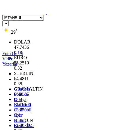
°
29
DOLAR
47,7436
0.18
Foto Galeri
EURO
Video
55,2510
Yazarlar
0.32
STERLİN
64,4811
0.38
GRAM ALTIN
Gündem
6660.55
Politika
0.03
Dünya
BİST100
Ekonomi
13.779
Otomobil
-14
Spor
BITCOIN
Kültür
64.998,24
Resmi İlan