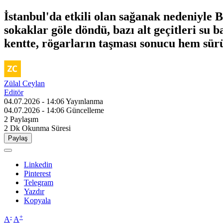
İstanbul'da etkili olan sağanak nedeniyle B
sokaklar göle döndü, bazı alt geçitleri su 
kentte, rögarların taşması sonucu hem sür
Zülal Ceylan
Editör
04.07.2026 - 14:06
Yayınlanma
04.07.2026 - 14:06
Güncelleme
2
Paylaşım
2 Dk
Okunma Süresi
Paylaş
Linkedin
Pinterest
Telegram
Yazdır
Kopyala
-
+
A
A