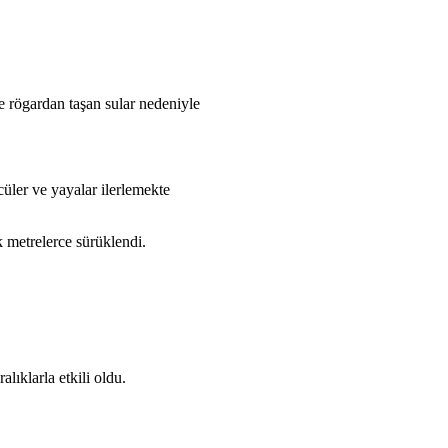
e rögardan taşan sular nedeniyle
üler ve yayalar ilerlemekte
k metrelerce sürüklendi.
ıklarla etkili oldu.