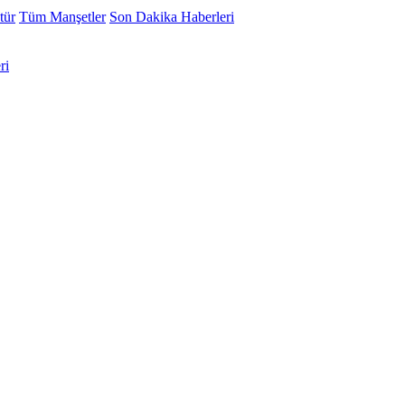
tür
Tüm Manşetler
Son Dakika Haberleri
ri