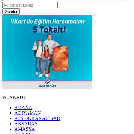
Gönder
İSTANBUL
ADANA
ADIYAMAN
AFYONKARAHİSAR
AKSARAY
AMASYA