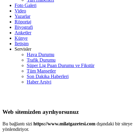
Foto Galeri
Video
Yazarlar
Röportaj
Biyografi
Anketler
Künye
İletişim
Servisler
Hava Durumu
Trafik Durumu
Süper Lig Puan Durumu ve Fikstür
Tüm Manşetler
Son Dakika Haberleri
Haber Arşivi
Web sitemizden ayrılıyorsunuz
Bu bağlantı sizi
https://www.milatgazetesi.com
dışındaki bir siteye
yönlendiriyor.