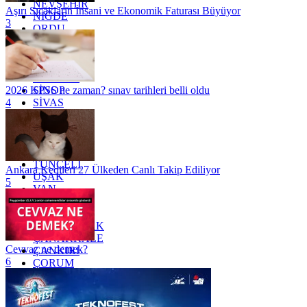
NEVŞEHİR
Aşırı Sıcakların İnsani ve Ekonomik Faturası Büyüyor
NİĞDE
3
ORDU
OSMANİYE
RİZE
SAKARYA
SAMSUN
SİNOP
2026 KPSS ne zaman? sınav tarihleri belli oldu
SİVAS
4
SİİRT
TEKİRDAĞ
TOKAT
TRABZON
TUNCELİ
Ankara Kedileri 27 Ülkeden Canlı Takip Ediliyor
UŞAK
5
VAN
YALOVA
YOZGAT
ZONGULDAK
ÇANAKKALE
Cevvaz ne demek?
ÇANKIRI
6
ÇORUM
İSTANBUL
İZMİR
ŞANLIURFA