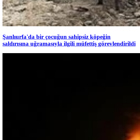
Şanlıurfa'da bir çocuğun sahipsiz köpeğin
saldırısına uğramasıyla ilgili müfettiş görevlendirildi