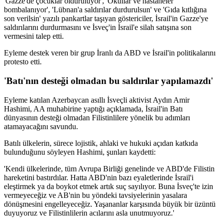
'Gazze'de çocuklar öldürülüyor', 'Okullar ve hastaneler
bombalanıyor', 'Lübnan'a saldırılar durdurulsun' ve 'Gıda kıtlığına
son verilsin' yazılı pankartlar taşıyan göstericiler, İsrail'in Gazze'ye
saldırılarını durdurmasını ve İsveç'in İsrail'e silah satışına son
vermesini talep etti.
Eyleme destek veren bir grup İranlı da ABD ve İsrail'in politikalarını
protesto etti.
'Batı'nın desteği olmadan bu saldırılar yapılamazdı'
Eyleme katılan Azerbaycan asıllı İsveçli aktivist Aydın Amir
Hashimi, AA muhabirine yaptığı açıklamada, İsrail'in Batı
dünyasının desteği olmadan Filistinlilere yönelik bu adımları
atamayacağını savundu.
Batılı ülkelerin, sürece lojistik, ahlaki ve hukuki açıdan katkıda
bulunduğunu söyleyen Hashimi, şunları kaydetti:
'Kendi ülkelerinde, tüm Avrupa Birliği genelinde ve ABD'de Filistin
hareketini bastırdılar. Hatta ABD'nin bazı eyaletlerinde İsrail'i
eleştirmek ya da boykot etmek artık suç sayılıyor. Buna İsveç'te izin
vermeyeceğiz ve AB'nin bu yöndeki tavsiyelerinin yasalara
dönüşmesini engelleyeceğiz. Yaşananlar karşısında büyük bir üzüntü
duyuyoruz ve Filistinlilerin acılarını asla unutmuyoruz.'