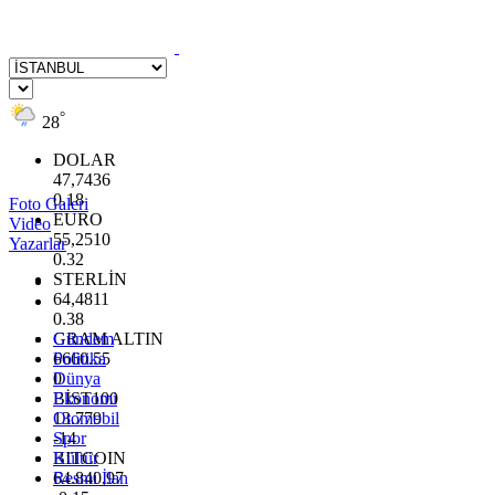
°
28
DOLAR
47,7436
0.18
Foto Galeri
EURO
Video
55,2510
Yazarlar
0.32
STERLİN
64,4811
0.38
GRAM ALTIN
Gündem
6660.55
Politika
0
Dünya
BİST100
Ekonomi
13.779
Otomobil
-14
Spor
BITCOIN
Kültür
64.840,97
Resmi İlan