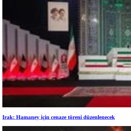
Irak: Hamaney için cenaze töreni düzenlenecek