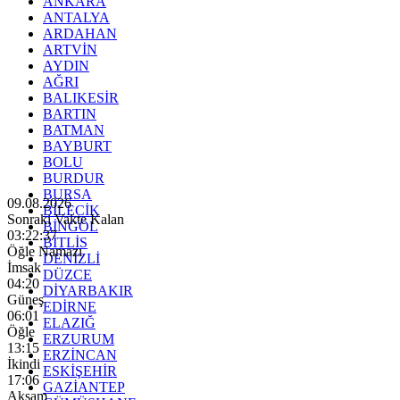
ANKARA
ANTALYA
ARDAHAN
ARTVİN
AYDIN
AĞRI
BALIKESİR
BARTIN
BATMAN
BAYBURT
BOLU
BURDUR
BURSA
09.08.2026
BİLECİK
Sonraki Vakte Kalan
BİNGÖL
03:22:36
BİTLİS
Öğle Namazı
DENİZLİ
İmsak
DÜZCE
04:20
DİYARBAKIR
Güneş
EDİRNE
06:01
ELAZIĞ
Öğle
ERZURUM
13:15
ERZİNCAN
İkindi
ESKİŞEHİR
17:06
GAZİANTEP
Akşam