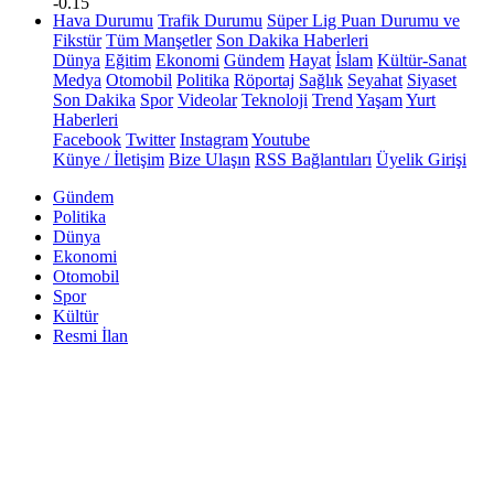
-0.15
Hava Durumu
Trafik Durumu
Süper Lig Puan Durumu ve
Fikstür
Tüm Manşetler
Son Dakika Haberleri
Dünya
Eğitim
Ekonomi
Gündem
Hayat
İslam
Kültür-Sanat
Medya
Otomobil
Politika
Röportaj
Sağlık
Seyahat
Siyaset
Son Dakika
Spor
Videolar
Teknoloji
Trend
Yaşam
Yurt
Haberleri
Facebook
Twitter
Instagram
Youtube
Künye / İletişim
Bize Ulaşın
RSS Bağlantıları
Üyelik Girişi
Gündem
Politika
Dünya
Ekonomi
Otomobil
Spor
Kültür
Resmi İlan