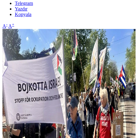
Telegram
Yazdır
Kopyala
-
+
A
A