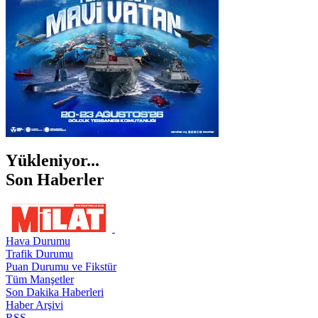
ŞIRNAK
Yükleniyor...
Son Haberler
Hava Durumu
Trafik Durumu
Puan Durumu ve Fikstür
Tüm Manşetler
Son Dakika Haberleri
Haber Arşivi
RSS