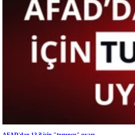
AFAD'dan 13 il için "turuncu" uyarı