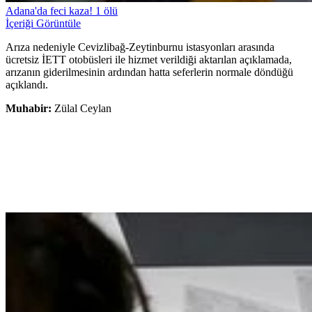
Adana'da feci kaza! 1 ölü
İçeriği Görüntüle
Arıza nedeniyle Cevizlibağ-Zeytinburnu istasyonları arasında
ücretsiz İETT otobüsleri ile hizmet verildiği aktarılan açıklamada,
arızanın giderilmesinin ardından hatta seferlerin normale döndüğü
açıklandı.
Muhabir:
Zülal Ceylan