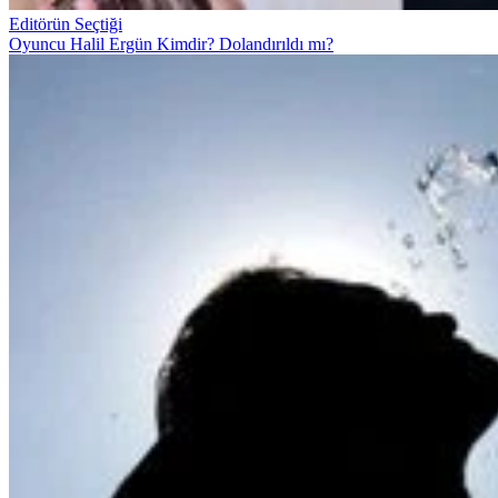
Editörün Seçtiği
Oyuncu Halil Ergün Kimdir? Dolandırıldı mı?