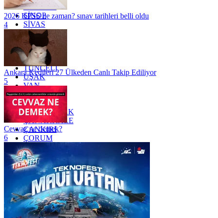
SAMSUN
SİNOP
2026 KPSS ne zaman? sınav tarihleri belli oldu
SİVAS
4
SİİRT
TEKİRDAĞ
TOKAT
TRABZON
TUNCELİ
Ankara Kedileri 27 Ülkeden Canlı Takip Ediliyor
UŞAK
5
VAN
YALOVA
YOZGAT
ZONGULDAK
ÇANAKKALE
Cevvaz ne demek?
ÇANKIRI
6
ÇORUM
İSTANBUL
İZMİR
ŞANLIURFA
ŞIRNAK