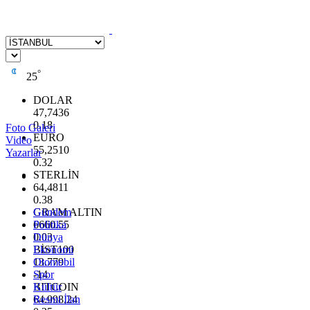
°
25
DOLAR
47,7436
0.18
Foto Galeri
EURO
Video
55,2510
Yazarlar
0.32
STERLİN
64,4811
0.38
GRAM ALTIN
Gündem
6660.55
Politika
0.03
Dünya
BİST100
Ekonomi
13.779
Otomobil
-14
Spor
BITCOIN
Kültür
64.998,24
Resmi İlan