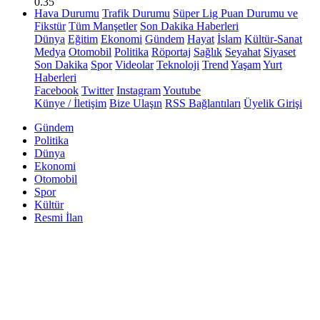
0.35
Hava Durumu
Trafik Durumu
Süper Lig Puan Durumu ve
Fikstür
Tüm Manşetler
Son Dakika Haberleri
Dünya
Eğitim
Ekonomi
Gündem
Hayat
İslam
Kültür-Sanat
Medya
Otomobil
Politika
Röportaj
Sağlık
Seyahat
Siyaset
Son Dakika
Spor
Videolar
Teknoloji
Trend
Yaşam
Yurt
Haberleri
Facebook
Twitter
Instagram
Youtube
Künye / İletişim
Bize Ulaşın
RSS Bağlantıları
Üyelik Girişi
Gündem
Politika
Dünya
Ekonomi
Otomobil
Spor
Kültür
Resmi İlan