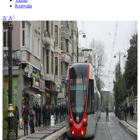
Yazdır
Kopyala
-
+
A
A