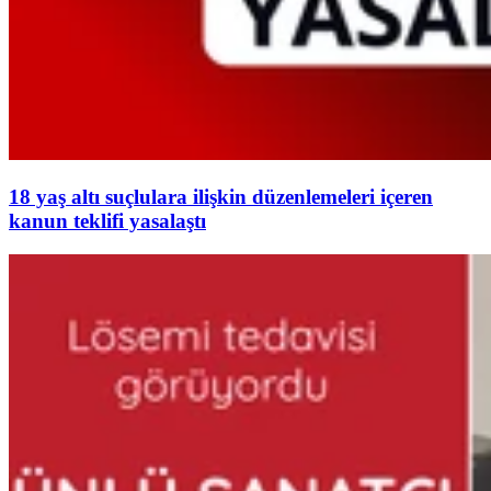
18 yaş altı suçlulara ilişkin düzenlemeleri içeren
kanun teklifi yasalaştı