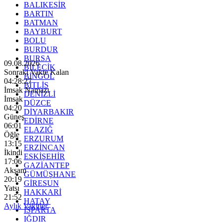
BALIKESİR
BARTIN
BATMAN
BAYBURT
BOLU
BURDUR
BURSA
09.08.2026
BİLECİK
Sonraki Vakte Kalan
BİNGÖL
04:28:26
BİTLİS
İmsak Namazı
DENİZLİ
İmsak
DÜZCE
04:20
DİYARBAKIR
Güneş
EDİRNE
06:01
ELAZIĞ
Öğle
ERZURUM
13:15
ERZİNCAN
İkindi
ESKİŞEHİR
17:06
GAZİANTEP
Akşam
GÜMÜŞHANE
20:19
GİRESUN
Yatsı
HAKKARİ
21:52
HATAY
Aylık Vakitler
ISPARTA
IĞDIR