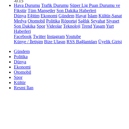
-0.15
Hava Durumu
Trafik Durumu
Süper Lig Puan Durumu ve
Fikstür
Tüm Manşetler
Son Dakika Haberleri
Dünya
Eğitim
Ekonomi
Gündem
Hayat
İslam
Kültür-Sanat
Medya
Otomobil
Politika
Röportaj
Sağlık
Seyahat
Siyaset
Son Dakika
Spor
Videolar
Teknoloji
Trend
Yaşam
Yurt
Haberleri
Facebook
Twitter
Instagram
Youtube
Künye / İletişim
Bize Ulaşın
RSS Bağlantıları
Üyelik Girişi
Gündem
Politika
Dünya
Ekonomi
Otomobil
Spor
Kültür
Resmi İlan