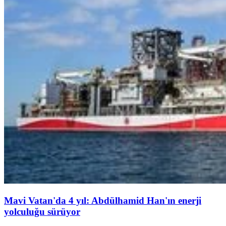
Mavi Vatan'da 4 yıl: Abdülhamid Han'ın enerji
yolculuğu sürüyor