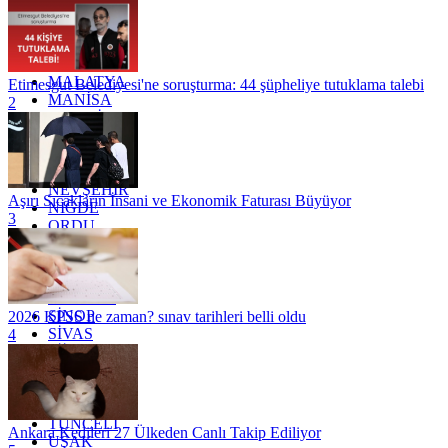
KOCAELİ
KONYA
KÜTAHYA
KİLİS
MALATYA
Etimesgut Belediyesi'ne soruşturma: 44 şüpheliye tutuklama talebi
MANİSA
2
MARDİN
MERSİN
MUĞLA
MUŞ
NEVŞEHİR
Aşırı Sıcakların İnsani ve Ekonomik Faturası Büyüyor
NİĞDE
3
ORDU
OSMANİYE
RİZE
SAKARYA
SAMSUN
SİNOP
2026 KPSS ne zaman? sınav tarihleri belli oldu
SİVAS
4
SİİRT
TEKİRDAĞ
TOKAT
TRABZON
TUNCELİ
Ankara Kedileri 27 Ülkeden Canlı Takip Ediliyor
UŞAK