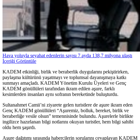
Hava yoluyla seyahat edenlerin sayısı 7 ayda 138,7 milyona ulaştı
İçeriği Görüntüle
KADEM etkinliği, birlik ve beraberlik duygularını pekiştirirken,
paylaşma kültürünü yaşatmayı ve toplumsal dayanışmaya katkı
sunmayı amaçladı. KADEM Yönetim Kurulu Üyeleri ve Genç
KADEM gönüllüleri tarafından ikram edilen aşure, farklı
kesimlerden insanları aynı sofranın bereketinde buluşturdu.
Sultanahmet Camii’ni ziyarete gelen turistlere de aşure ikram eden
Genç KADEM gönüllüleri “Aşuremiz, bolluk, bereket, birlik ve
beraberliğe vesile olsun” temennisinde bulundu. Aşurelerle birlikte
ingilizce hazırlanan bilgi notlarını okuyan turistler, hem bilgi sahibi
oldu hem şaşırdı.
Aşure dağıtımı sırasında habercilerin sorularını cevaplayan KADEM