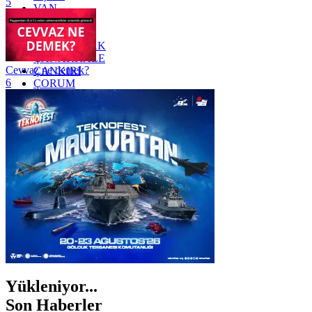
5
VAN
YALOVA
YOZGAT
ZONGULDAK
ÇANAKKALE
Cevvaz ne demek?
ÇANKIRI
6
ÇORUM
İSTANBUL
İZMİR
ŞANLIURFA
ŞIRNAK
Yükleniyor...
Son Haberler