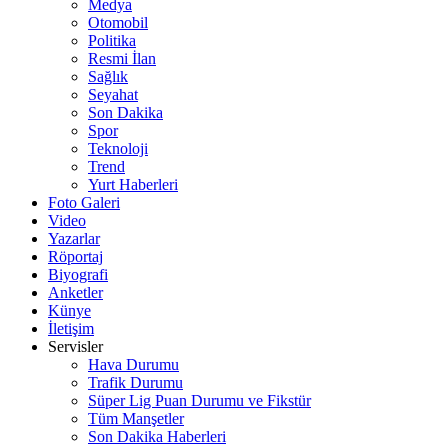
Medya
Otomobil
Politika
Resmi İlan
Sağlık
Seyahat
Son Dakika
Spor
Teknoloji
Trend
Yurt Haberleri
Foto Galeri
Video
Yazarlar
Röportaj
Biyografi
Anketler
Künye
İletişim
Servisler
Hava Durumu
Trafik Durumu
Süper Lig Puan Durumu ve Fikstür
Tüm Manşetler
Son Dakika Haberleri