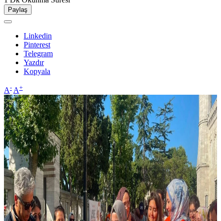
Paylaş
Linkedin
Pinterest
Telegram
Yazdır
Kopyala
-
+
A
A