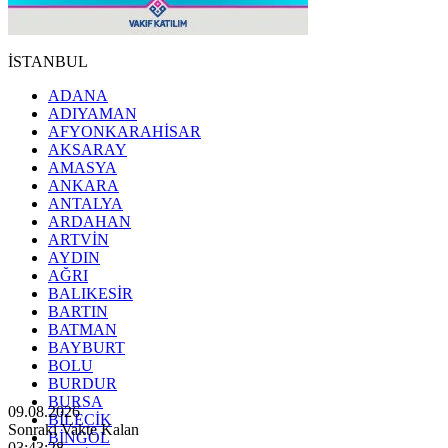
İSTANBUL
ADANA
ADIYAMAN
AFYONKARAHİSAR
AKSARAY
AMASYA
ANKARA
ANTALYA
ARDAHAN
ARTVİN
AYDIN
AĞRI
BALIKESİR
BARTIN
BATMAN
BAYBURT
BOLU
BURDUR
BURSA
09.08.2026
BİLECİK
Sonraki Vakte Kalan
BİNGÖL
03:43:26