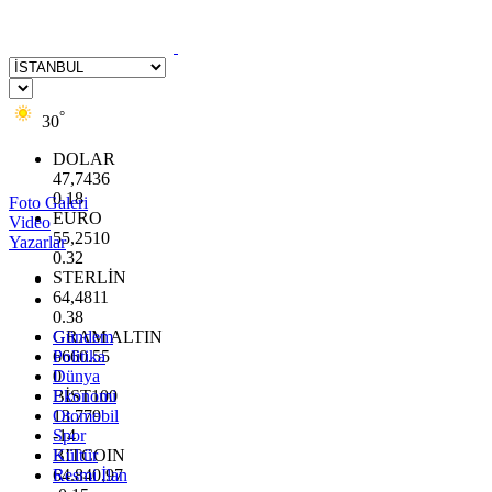
°
30
DOLAR
47,7436
0.18
Foto Galeri
EURO
Video
55,2510
Yazarlar
0.32
STERLİN
64,4811
0.38
GRAM ALTIN
Gündem
6660.55
Politika
0
Dünya
BİST100
Ekonomi
13.779
Otomobil
-14
Spor
BITCOIN
Kültür
64.840,97
Resmi İlan