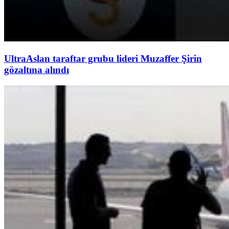
UltraAslan taraftar grubu lideri Muzaffer Şirin
gözaltına alındı