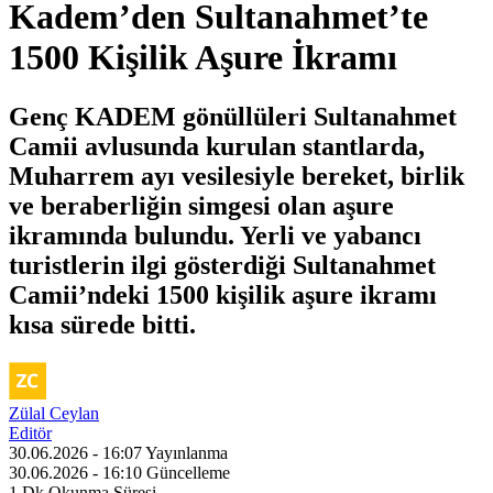
Kadem’den Sultanahmet’te
1500 Kişilik Aşure İkramı
Genç KADEM gönüllüleri Sultanahmet
Camii avlusunda kurulan stantlarda,
Muharrem ayı vesilesiyle bereket, birlik
ve beraberliğin simgesi olan aşure
ikramında bulundu. Yerli ve yabancı
turistlerin ilgi gösterdiği Sultanahmet
Camii’ndeki 1500 kişilik aşure ikramı
kısa sürede bitti.
Zülal Ceylan
Editör
30.06.2026 - 16:07
Yayınlanma
30.06.2026 - 16:10
Güncelleme
1 Dk
Okunma Süresi