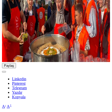
Paylaş
Linkedin
Pinterest
Telegram
Yazdır
Kopyala
-
+
A
A