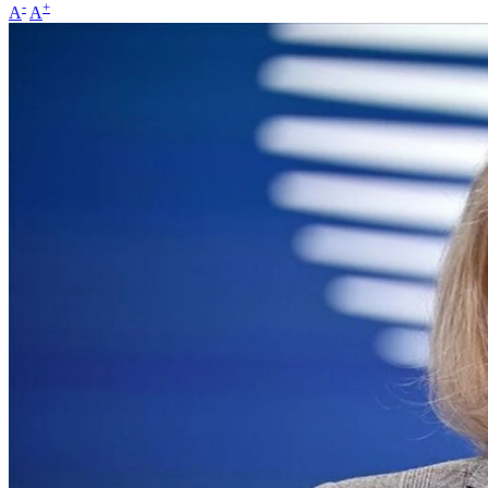
-
+
A
A