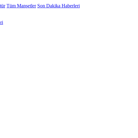
tür
Tüm Manşetler
Son Dakika Haberleri
ri