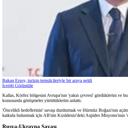
Bakan Ersoy, turizm temsilcileriyle bir araya geldi
İçeriği Görüntüle
Kallas, Körfez bölgesini Avrupa'nın 'yakın çevresi' gördüklerini ve b
konusunda görüşmeler yürüttüklerini anlattı.
'Öncelikli hedeflerinin' savaşı durdurmak ve Hürmüz Boğazı'nın açılm
katkıda bulunmak için AB'nin Kızıldeniz'deki Aspides Misyonu'nun 'op
Rusya-Ukrayna Savaşı