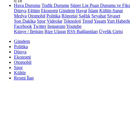
0.16
Hava Durumu
Trafik Durumu
Süper Lig Puan Durumu ve Fiks
Dünya
Eğitim
Ekonomi
Gündem
Hayat
İslam
Kültür-Sanat
Medya
Otomobil
Politika
Röportaj
Sağlık
Seyahat
Siyaset
Son Dakika
Spor
Videolar
Teknoloji
Trend
Yaşam
Yurt Haberle
Facebook
Twitter
Instagram
Youtube
Künye / İletişim
Bize Ulaşın
RSS Bağlantıları
Üyelik Girişi
Gündem
Politika
Dünya
Ekonomi
Otomobil
Spor
Kültür
Resmi İlan