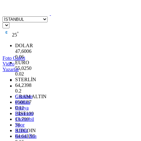
°
25
DOLAR
47,6006
0.06
Foto Galeri
EURO
Video
55,0250
Yazarlar
0.02
STERLİN
64,2398
0.2
GRAM ALTIN
Gündem
6500.87
Politika
0.12
Dünya
BİST100
Ekonomi
13.799
Otomobil
70
Spor
BITCOIN
Kültür
64.643,95
Resmi İlan