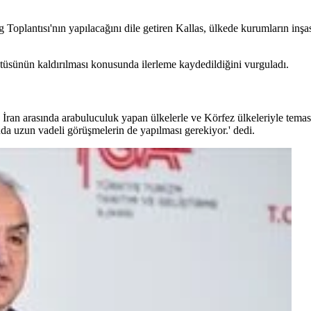
plantısı'nın yapılacağını dile getiren Kallas, ülkede kurumların inşas
atüsünün kaldırılması konusunda ilerleme kaydedildiğini vurguladı.
ran arasında arabuluculuk yapan ülkelerle ve Körfez ülkeleriyle temasta
nda uzun vadeli görüşmelerin de yapılması gerekiyor.' dedi.