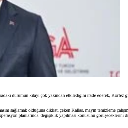
uradaki durumun kıtayı çok yakından etkilediğini ifade ederek, Körfez 
asını sağlamak olduğuna dikkati çeken Kallas, mayın temizleme çalışma
erasyon planlarında' değişiklik yapılması konusunu görüşeceklerini dil