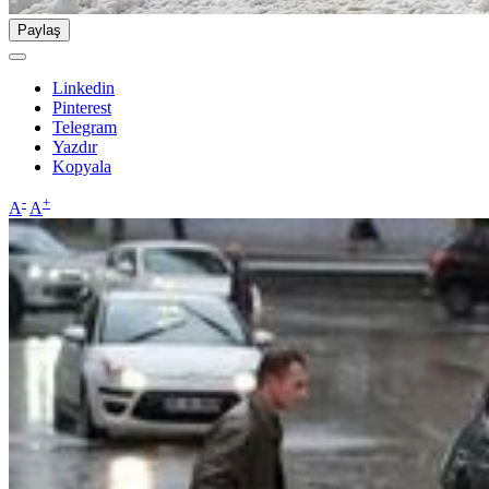
Paylaş
Linkedin
Pinterest
Telegram
Yazdır
Kopyala
-
+
A
A