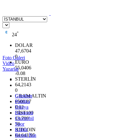
°
24
DOLAR
47,6704
0
Foto Galeri
EURO
Video
55,0406
Yazarlar
-0.08
STERLİN
64,2143
0
GRAM ALTIN
Gündem
6500.87
Politika
0.12
Dünya
BİST100
Ekonomi
13.799
Otomobil
70
Spor
BITCOIN
Kültür
64.643,95
Resmi İlan