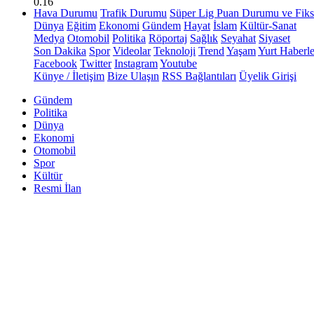
0.16
Hava Durumu
Trafik Durumu
Süper Lig Puan Durumu ve Fiks
Dünya
Eğitim
Ekonomi
Gündem
Hayat
İslam
Kültür-Sanat
Medya
Otomobil
Politika
Röportaj
Sağlık
Seyahat
Siyaset
Son Dakika
Spor
Videolar
Teknoloji
Trend
Yaşam
Yurt Haberle
Facebook
Twitter
Instagram
Youtube
Künye / İletişim
Bize Ulaşın
RSS Bağlantıları
Üyelik Girişi
Gündem
Politika
Dünya
Ekonomi
Otomobil
Spor
Kültür
Resmi İlan