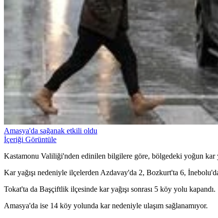
Amasya'da sağanak etkili oldu
İçeriği Görüntüle
Kastamonu Valiliği'nden edinilen bilgilere göre, bölgedeki yoğun kar y
Kar yağışı nedeniyle ilçelerden Azdavay'da 2, Bozkurt'ta 6, İnebolu'
Tokat'ta da Başçiftlik ilçesinde kar yağışı sonrası 5 köy yolu kapandı.
Amasya'da ise 14 köy yolunda kar nedeniyle ulaşım sağlanamıyor.