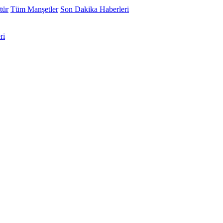
tür
Tüm Manşetler
Son Dakika Haberleri
ri