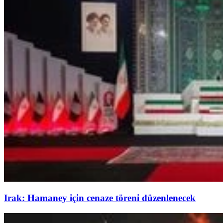
Irak: Hamaney için cenaze töreni düzenlenecek