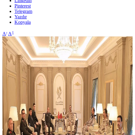
Linkedin
Pinterest
Telegram
Yazdır
Kopyala
-
+
A
A