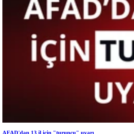
AFAD'dan 13 il için "turuncu" uyarı