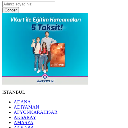
Gönder
İSTANBUL
ADANA
ADIYAMAN
AFYONKARAHİSAR
AKSARAY
AMASYA
ANKARA