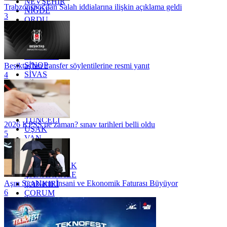
NEVŞEHİR
Trabzonspor'dan Salah iddialarına ilişkin açıklama geldi
NİĞDE
3
ORDU
OSMANİYE
RİZE
SAKARYA
SAMSUN
SİNOP
Beşiktaş'tan transfer söylentilerine resmi yanıt
SİVAS
4
SİİRT
TEKİRDAĞ
TOKAT
TRABZON
TUNCELİ
2026 KPSS ne zaman? sınav tarihleri belli oldu
UŞAK
5
VAN
YALOVA
YOZGAT
ZONGULDAK
ÇANAKKALE
Aşırı Sıcakların İnsani ve Ekonomik Faturası Büyüyor
ÇANKIRI
6
ÇORUM
İSTANBUL
İZMİR
ŞANLIURFA