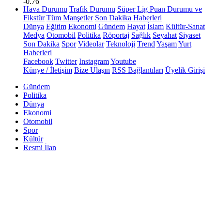
-0.76
Hava Durumu
Trafik Durumu
Süper Lig Puan Durumu ve
Fikstür
Tüm Manşetler
Son Dakika Haberleri
Dünya
Eğitim
Ekonomi
Gündem
Hayat
İslam
Kültür-Sanat
Medya
Otomobil
Politika
Röportaj
Sağlık
Seyahat
Siyaset
Son Dakika
Spor
Videolar
Teknoloji
Trend
Yaşam
Yurt
Haberleri
Facebook
Twitter
Instagram
Youtube
Künye / İletişim
Bize Ulaşın
RSS Bağlantıları
Üyelik Girişi
Gündem
Politika
Dünya
Ekonomi
Otomobil
Spor
Kültür
Resmi İlan