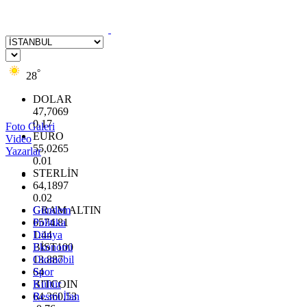
°
28
DOLAR
47,7069
0.17
Foto Galeri
EURO
Video
55,0265
Yazarlar
0.01
STERLİN
64,1897
0.02
GRAM ALTIN
Gündem
6574.81
Politika
1.44
Dünya
BİST100
Ekonomi
13.887
Otomobil
64
Spor
BITCOIN
Kültür
64.360,53
Resmi İlan