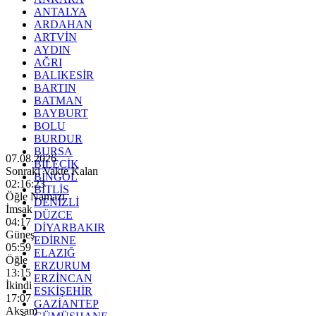
ANTALYA
ARDAHAN
ARTVİN
AYDIN
AĞRI
BALIKESİR
BARTIN
BATMAN
BAYBURT
BOLU
BURDUR
BURSA
07.08.2026
BİLECİK
Sonraki Vakte Kalan
BİNGÖL
02:16:21
BİTLİS
Öğle Namazı
DENİZLİ
İmsak
DÜZCE
04:17
DİYARBAKIR
Güneş
EDİRNE
05:59
ELAZIĞ
Öğle
ERZURUM
13:15
ERZİNCAN
İkindi
ESKİŞEHİR
17:07
GAZİANTEP
Akşam