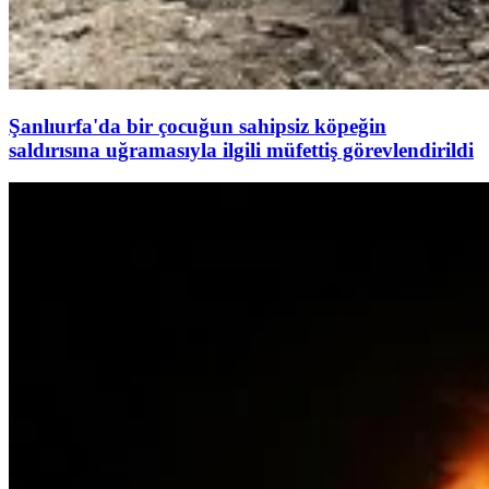
Şanlıurfa'da bir çocuğun sahipsiz köpeğin
saldırısına uğramasıyla ilgili müfettiş görevlendirildi