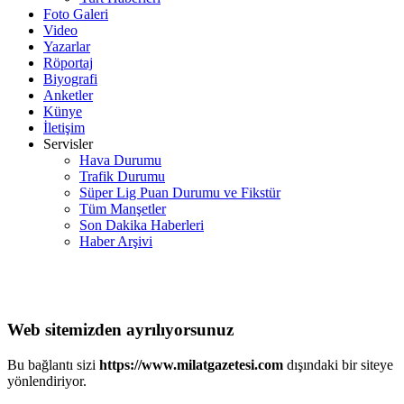
Foto Galeri
Video
Yazarlar
Röportaj
Biyografi
Anketler
Künye
İletişim
Servisler
Hava Durumu
Trafik Durumu
Süper Lig Puan Durumu ve Fikstür
Tüm Manşetler
Son Dakika Haberleri
Haber Arşivi
Web sitemizden ayrılıyorsunuz
Bu bağlantı sizi
https://www.milatgazetesi.com
dışındaki bir siteye
yönlendiriyor.