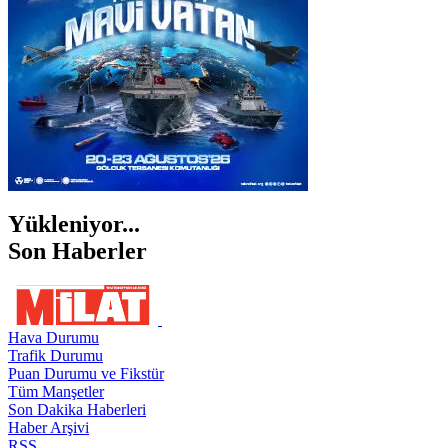
ŞIRNAK
Yükleniyor...
Son Haberler
Hava Durumu
Trafik Durumu
Puan Durumu ve Fikstür
Tüm Manşetler
Son Dakika Haberleri
Haber Arşivi
RSS