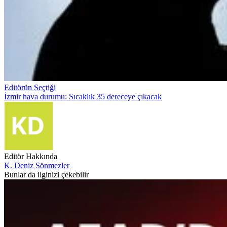
Editörün Seçtiği
İzmir hava durumu: Sıcaklık 35 dereceye çıkacak
Editör Hakkında
K. Deniz Sönmezler
Bunlar da ilginizi çekebilir