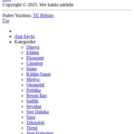
Copyright © 2025. Her hakkı saklıdır.
Haber Yazılımı:
TE Bilişim
Üst
Ana Sayfa
Kategoriler
Dünya
Eğitim
Ekonomi
Gündem
İslam
Kültür-Sanat
Medya
Otomobil
Politika
Resmi İlan
Sağlık
Seyahat
Son Dakika
Spor
Teknoloji
Trend
Yurt Haberleri