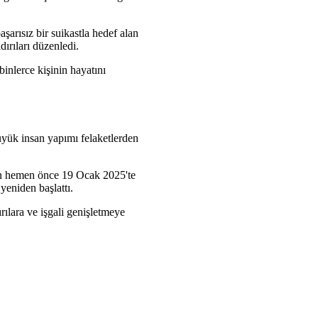
arısız bir suikastla hedef alan
dırıları düzenledi.
inlerce kişinin hayatını
büyük insan yapımı felaketlerden
an hemen önce 19 Ocak 2025'te
yeniden başlattı.
ılara ve işgali genişletmeye