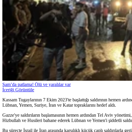
Şam’da patlama! Ölü ve yaralılar var
İçeriği Görüntüle
Kassam Tugaylarının 7 Ekim 2023'te başlattığı saldırının hemen ardınd
Lübnan, Yemen, Suriye, İran ve Katar topraklarını hedef aldı.
Gazze'ye saldırıların başlamasının hemen ardından Tel Aviv yönetimi, 
Hizbullah ve Husileri bahane ederek Lübnan ve Yemen'i şiddetli saldırı
Bu süreçte İsrail ile İran arasında karşılıklı küçük çaplı saldırılarla 