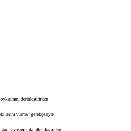
oykırımını derinleştirirken
ekillerini vurma" gerekçesiyle
 12 gün savaşında iki ülke doğrudan