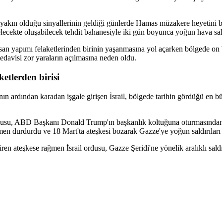
yakın olduğu sinyallerinin geldiği günlerde Hamas müzakere heyetini baş
 gelecekte oluşabilecek tehdit bahanesiyle iki gün boyunca yoğun hava sal
insan yapımı felaketlerinden birinin yaşanmasına yol açarken bölgede on b
tedavisi zor yaraların açılmasına neden oldu.
etlerden birisi
nın ardından karadan işgale girişen İsrail, bölgede tarihin gördüğü en 
 ordusu, ABD Başkanı Donald Trump'ın başkanlık koltuğuna oturmasınd
men durdurdu ve 18 Mart'ta ateşkesi bozarak Gazze'ye yoğun saldırıları 
ateşkese rağmen İsrail ordusu, Gazze Şeridi'ne yönelik aralıklı saldır