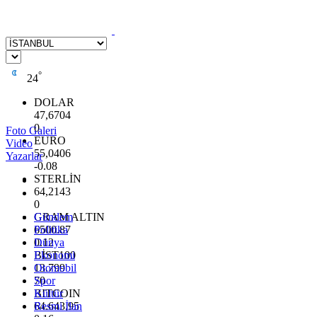
°
24
DOLAR
47,6704
0
Foto Galeri
EURO
Video
55,0406
Yazarlar
-0.08
STERLİN
64,2143
0
GRAM ALTIN
Gündem
6500.87
Politika
0.12
Dünya
BİST100
Ekonomi
13.799
Otomobil
70
Spor
BITCOIN
Kültür
64.643,95
Resmi İlan