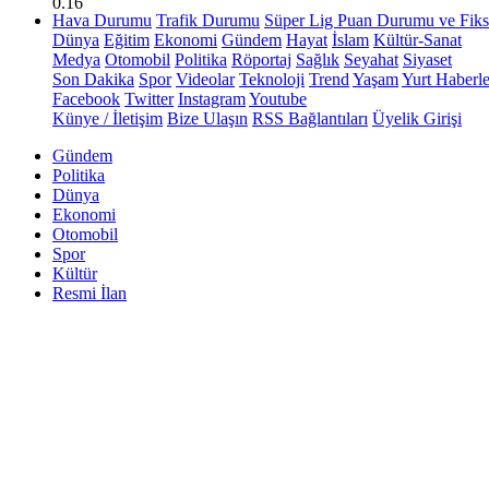
0.16
Hava Durumu
Trafik Durumu
Süper Lig Puan Durumu ve Fiks
Dünya
Eğitim
Ekonomi
Gündem
Hayat
İslam
Kültür-Sanat
Medya
Otomobil
Politika
Röportaj
Sağlık
Seyahat
Siyaset
Son Dakika
Spor
Videolar
Teknoloji
Trend
Yaşam
Yurt Haberle
Facebook
Twitter
Instagram
Youtube
Künye / İletişim
Bize Ulaşın
RSS Bağlantıları
Üyelik Girişi
Gündem
Politika
Dünya
Ekonomi
Otomobil
Spor
Kültür
Resmi İlan