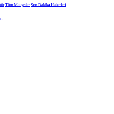
tür
Tüm Manşetler
Son Dakika Haberleri
ri