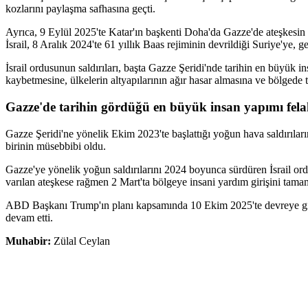
kozlarını paylaşma safhasına geçti.
Ayrıca, 9 Eylül 2025'te Katar'ın başkenti Doha'da Gazze'de ateşkesin 
İsrail, 8 Aralık 2024'te 61 yıllık Baas rejiminin devrildiği Suriye'ye,
İsrail ordusunun saldırıları, başta Gazze Şeridi'nde tarihin en büyük 
kaybetmesine, ülkelerin altyapılarının ağır hasar almasına ve bölgede 
⁠Gazze'de tarihin gördüğü en büyük insan yapımı felak
Gazze Şeridi'ne yönelik Ekim 2023'te başlattığı yoğun hava saldırıları
birinin müsebbibi oldu.
Gazze'ye yönelik yoğun saldırılarını 2024 boyunca sürdüren İsrail
varılan ateşkese rağmen 2 Mart'ta bölgeye insani yardım girişini tama
ABD Başkanı Trump'ın planı kapsamında 10 Ekim 2025'te devreye giren 
devam etti.
Muhabir:
Zülal Ceylan