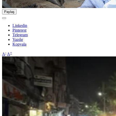
Paylaş
Linkedin
Pinterest
Telegram
Yazdır
Kopyala
-
+
A
A