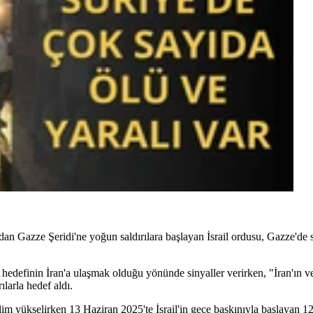
an Gazze Şeridi'ne yoğun saldırılara başlayan İsrail ordusu, Gazze'de s
hedefinin İran'a ulaşmak olduğu yönünde sinyaller verirken, "İran'ın v
larla hedef aldı.
gerilim yükselirken 13 Haziran 2025'te İsrail'in gece baskınıyla başlayan