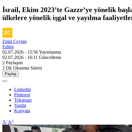
İsrail, Ekim 2023’te Gazze’ye yönelik başlat
ülkelere yönelik işgal ve yayılma faaliyetl
Zülal Ceylan
Editör
02.07.2026 - 15:56
Yayınlanma
02.07.2026 - 16:11
Güncelleme
2
Paylaşım
2 Dk
Okunma Süresi
Paylaş
Linkedin
Pinterest
Telegram
Yazdır
Kopyala
-
+
A
A