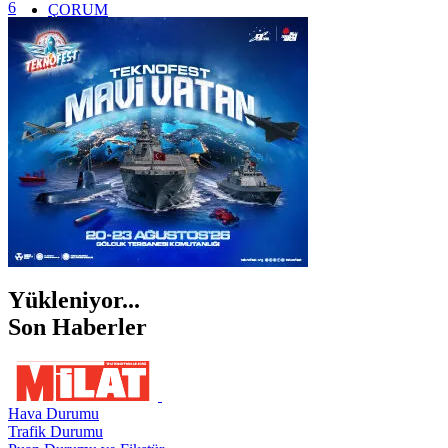
6
ÇORUM
İSTANBUL
İZMİR
ŞANLIURFA
ŞIRNAK
Yükleniyor...
Son Haberler
Hava Durumu
Trafik Durumu