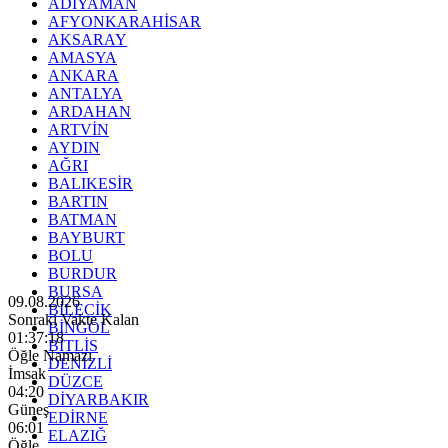
ADIYAMAN
AFYONKARAHİSAR
AKSARAY
AMASYA
ANKARA
ANTALYA
ARDAHAN
ARTVİN
AYDIN
AĞRI
BALIKESİR
BARTIN
BATMAN
BAYBURT
BOLU
BURDUR
BURSA
09.08.2026
BİLECİK
Sonraki Vakte Kalan
BİNGÖL
01:37:16
BİTLİS
Öğle Namazı
DENİZLİ
İmsak
DÜZCE
04:20
DİYARBAKIR
Güneş
EDİRNE
06:01
ELAZIĞ
Öğle