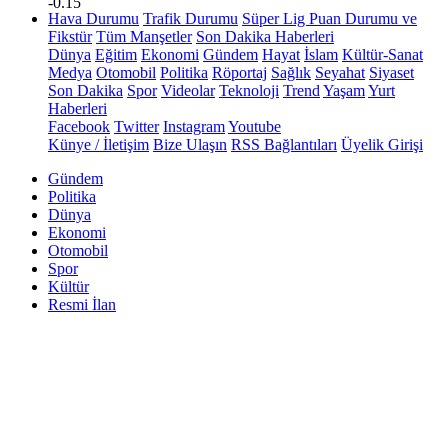
-0.15
Hava Durumu
Trafik Durumu
Süper Lig Puan Durumu ve
Fikstür
Tüm Manşetler
Son Dakika Haberleri
Dünya
Eğitim
Ekonomi
Gündem
Hayat
İslam
Kültür-Sanat
Medya
Otomobil
Politika
Röportaj
Sağlık
Seyahat
Siyaset
Son Dakika
Spor
Videolar
Teknoloji
Trend
Yaşam
Yurt
Haberleri
Facebook
Twitter
Instagram
Youtube
Künye / İletişim
Bize Ulaşın
RSS Bağlantıları
Üyelik Girişi
Gündem
Politika
Dünya
Ekonomi
Otomobil
Spor
Kültür
Resmi İlan