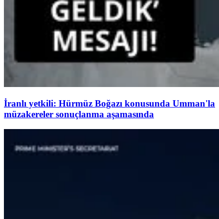
İranlı yetkili: Hürmüz Boğazı konusunda Umman'la
müzakereler sonuçlanma aşamasında