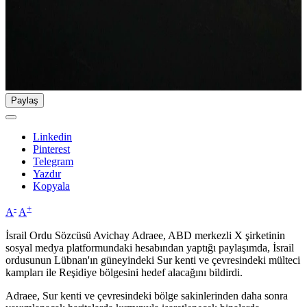
Paylaş
Linkedin
Pinterest
Telegram
Yazdır
Kopyala
-
+
A
A
İsrail Ordu Sözcüsü Avichay Adraee, ABD merkezli X şirketinin
sosyal medya platformundaki hesabından yaptığı paylaşımda, İsrail
ordusunun Lübnan'ın güneyindeki Sur kenti ve çevresindeki mülteci
kampları ile Reşidiye bölgesini hedef alacağını bildirdi.
Adraee, Sur kenti ve çevresindeki bölge sakinlerinden daha sonra