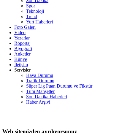
Son Dakika
Spor
Teknoloji
Trend
Yurt Haberleri
Foto Galeri
Video
Yazarlar
Röportaj
Biyografi
Anketler
Künye
İletişim
Servisler
Hava Durumu
Trafik Durumu
Süper Lig Puan Durumu ve Fikstür
Tüm Manşetler
Son Dakika Haberleri
Haber Arşivi
Web sitemizden ayrılıyorsunuz