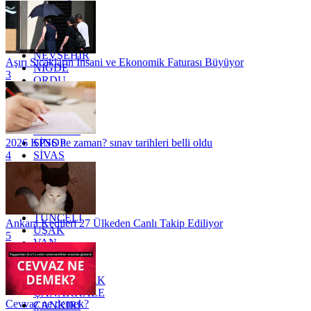
MARDİN
MERSİN
MUĞLA
MUŞ
NEVŞEHİR
Aşırı Sıcakların İnsani ve Ekonomik Faturası Büyüyor
NİĞDE
3
ORDU
OSMANİYE
RİZE
SAKARYA
SAMSUN
SİNOP
2026 KPSS ne zaman? sınav tarihleri belli oldu
SİVAS
4
SİİRT
TEKİRDAĞ
TOKAT
TRABZON
TUNCELİ
Ankara Kedileri 27 Ülkeden Canlı Takip Ediliyor
UŞAK
5
VAN
YALOVA
YOZGAT
ZONGULDAK
ÇANAKKALE
Cevvaz ne demek?
ÇANKIRI