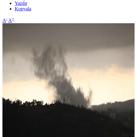
Yazdır
Kopyala
-
+
A
A