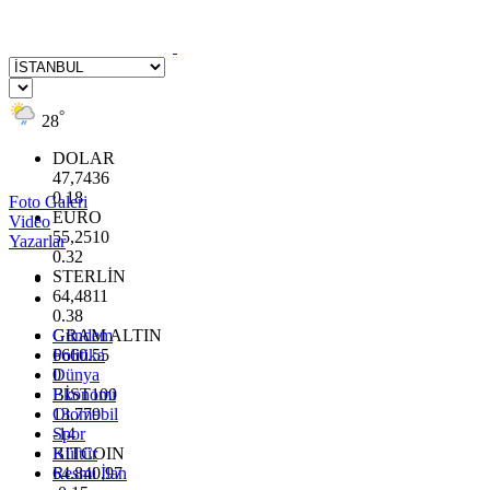
°
28
DOLAR
47,7436
0.18
Foto Galeri
EURO
Video
55,2510
Yazarlar
0.32
STERLİN
64,4811
0.38
GRAM ALTIN
Gündem
6660.55
Politika
0
Dünya
BİST100
Ekonomi
13.779
Otomobil
-14
Spor
BITCOIN
Kültür
64.840,97
Resmi İlan