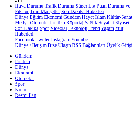
-0.1
Hava Durumu
Trafik Durumu
Süper Lig Puan Durumu ve
Fikstür
Tüm Manşetler
Son Dakika Haberleri
Dünya
Eğitim
Ekonomi
Gündem
Hayat
İslam
Kültür-Sanat
Medya
Otomobil
Politika
Röportaj
Sağlık
Seyahat
Siyaset
Son Dakika
Spor
Videolar
Teknoloji
Trend
Yaşam
Yurt
Haberleri
Facebook
Twitter
Instagram
Youtube
Künye / İletişim
Bize Ulaşın
RSS Bağlantıları
Üyelik Girişi
Gündem
Politika
Dünya
Ekonomi
Otomobil
Spor
Kültür
Resmi İlan