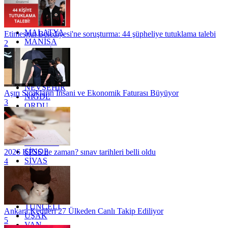
KONYA
KÜTAHYA
KİLİS
MALATYA
Etimesgut Belediyesi'ne soruşturma: 44 şüpheliye tutuklama talebi
MANİSA
2
MARDİN
MERSİN
MUĞLA
MUŞ
NEVŞEHİR
Aşırı Sıcakların İnsani ve Ekonomik Faturası Büyüyor
NİĞDE
3
ORDU
OSMANİYE
RİZE
SAKARYA
SAMSUN
SİNOP
2026 KPSS ne zaman? sınav tarihleri belli oldu
SİVAS
4
SİİRT
TEKİRDAĞ
TOKAT
TRABZON
TUNCELİ
Ankara Kedileri 27 Ülkeden Canlı Takip Ediliyor
UŞAK
5
VAN