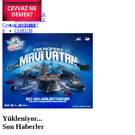
YALOVA
YOZGAT
ZONGULDAK
ÇANAKKALE
Cevvaz ne demek?
ÇANKIRI
6
ÇORUM
İSTANBUL
İZMİR
ŞANLIURFA
ŞIRNAK
Yükleniyor...
Son Haberler