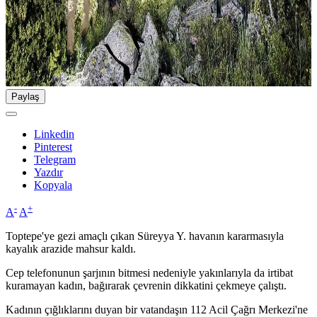
Paylaş
Linkedin
Pinterest
Telegram
Yazdır
Kopyala
-
+
A
A
Toptepe'ye gezi amaçlı çıkan Süreyya Y. havanın kararmasıyla
kayalık arazide mahsur kaldı.
Cep telefonunun şarjının bitmesi nedeniyle yakınlarıyla da irtibat
kuramayan kadın, bağırarak çevrenin dikkatini çekmeye çalıştı.
Kadının çığlıklarını duyan bir vatandaşın 112 Acil Çağrı Merkezi'ne