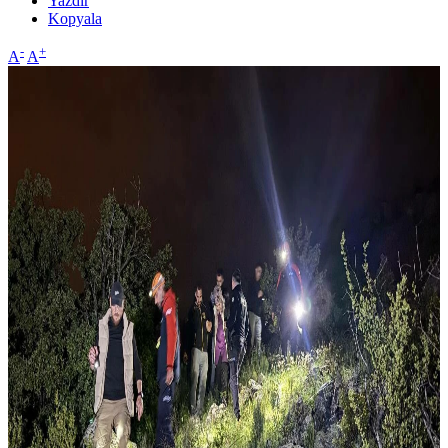
Yazdır
Kopyala
-
+
A
A