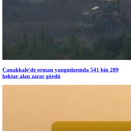
Çanakkale'de orman yangınlarında 541 bin 289
hektar alan zarar gördü