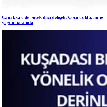
Çanakkale'de böcek ilacı dehşeti: Çocuk öldü, anne
yoğun bakımda