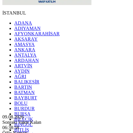
İSTANBUL
ADANA
ADIYAMAN
AFYONKARAHİSAR
AKSARAY
AMASYA
ANKARA
ANTALYA
ARDAHAN
ARTVİN
AYDIN
AĞRI
BALIKESİR
BARTIN
BATMAN
BAYBURT
BOLU
BURDUR
BURSA
09.08.2026
BİLECİK
Sonraki Vakte Kalan
BİNGÖL
06:38:56
BİTLİS
Öğle Namazı