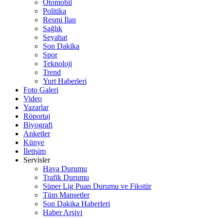
Otomobil
Politika
Resmi İlan
Sağlık
Seyahat
Son Dakika
Spor
Teknoloji
Trend
Yurt Haberleri
Foto Galeri
Video
Yazarlar
Röportaj
Biyografi
Anketler
Künye
İletişim
Servisler
Hava Durumu
Trafik Durumu
Süper Lig Puan Durumu ve Fikstür
Tüm Manşetler
Son Dakika Haberleri
Haber Arşivi