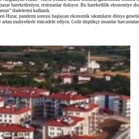
e pazar hareketleniyor, restoranlar doluyor. Bu hareketlilik ekonomiye do
sın” ifadelerini kullandı.
en Hızar, pandemi sonrası başlayan ekonomik sıkıntıların dünya genelind
artan maliyetlerle mücadele ediyor. Gelir düştükçe insanlar harcamala