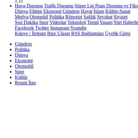
1.11
Hava Durumu
Trafik Durumu
Süper Lig Puan Durumu ve Fiks
Dünya
Eğitim
Ekonomi
Gündem
Hayat
İslam
Kültür-Sanat
Medya
Otomobil
Politika
Röportaj
Sağlık
Seyahat
Siyaset
Son Dakika
Spor
Videolar
Teknoloji
Trend
Yaşam
Yurt Haberle
Facebook
Twitter
Instagram
Youtube
Künye / İletişim
Bize Ulaşın
RSS Bağlantıları
Üyelik Girişi
Gündem
Politika
Dünya
Ekonomi
Otomobil
Spor
Kültür
Resmi İlan