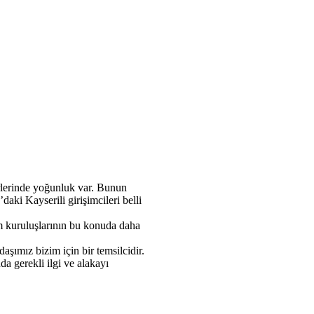
örlerinde yoğunluk var. Bunun
aki Kayserili girişimcileri belli
lum kuruluşlarının bu konuda daha
şımız bizim için bir temsilcidir.
a gerekli ilgi ve alakayı