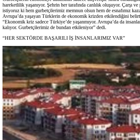
hareketlilik yaşanıyor. Şehrin her tarafında canlılık oluşuyor. Çarşı v
istiyoruz ki hem gurbetçilerimiz memnun olsun hem de esnafımız kazan
Avrupa’da yaşayan Türklerin de ekonomik krizden etkilendiğini belirt
“Ekonomik kriz sadece Türkiye’de yaşanmıyor. Avrupa’da da insanlar 
kalıyor. Gurbetçilerimiz de bundan etkileniyor” dedi.
“HER SEKTÖRDE BAŞARILI İŞ İNSANLARIMIZ VAR”