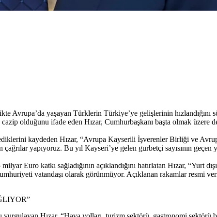
ikte Avrupa’da yaşayan Türklerin Türkiye’ye gelişlerinin hızlandığını 
a cazip olduğunu ifade eden Hızar, Cumhurbaşkanı başta olmak üzere devl
ediklerini kaydeden Hızar, “Avrupa Kayserili İşverenler Birliği ve Avru
 çağrılar yapıyoruz. Bu yıl Kayseri’ye gelen gurbetçi sayısının geçen 
ilyar Euro katkı sağladığının açıklandığını hatırlatan Hızar, “Yurt dı
 Cumhuriyeti vatandaşı olarak görünmüyor. Açıklanan rakamlar resmi ver
ĞLIYOR”
ını vurgulayan Hızar, “Hava yolları, turizm sektörü, gastronomi sektörü 