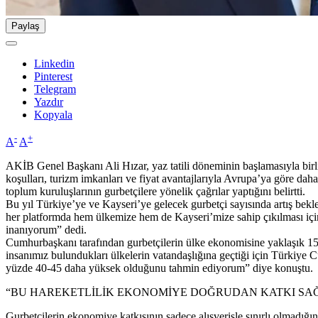
Paylaş
Linkedin
Pinterest
Telegram
Yazdır
Kopyala
-
+
A
A
AKİB Genel Başkanı Ali Hızar, yaz tatili döneminin başlamasıyla birl
koşulları, turizm imkanları ve fiyat avantajlarıyla Avrupa’ya göre dah
toplum kuruluşlarının gurbetçilere yönelik çağrılar yaptığını belirtti.
Bu yıl Türkiye’ye ve Kayseri’ye gelecek gurbetçi sayısında artış bekl
her platformda hem ülkemize hem de Kayseri’mize sahip çıkılması için
inanıyorum” dedi.
Cumhurbaşkanı tarafından gurbetçilerin ülke ekonomisine yaklaşık 15 m
insanımız bulundukları ülkelerin vatandaşlığına geçtiği için Türkiye
yüzde 40-45 daha yüksek olduğunu tahmin ediyorum” diye konuştu.
“BU HAREKETLİLİK EKONOMİYE DOĞRUDAN KATKI SA
Gurbetçilerin ekonomiye katkısının sadece alışverişle sınırlı olmadığ