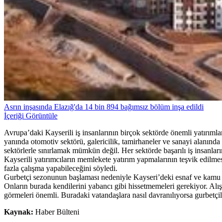
Asrın inşasında Elazığ'da 14 bin 894 bağımsız bölüm inşa edildi
İçeriği Görüntüle
Avrupa’daki Kayserili iş insanlarının birçok sektörde önemli yatırıml
yanında otomotiv sektörü, galericilik, tamirhaneler ve sanayi alanında 
sektörlerle sınırlamak mümkün değil. Her sektörde başarılı iş insanlar
Kayserili yatırımcıların memlekete yatırım yapmalarının teşvik edilmes
fazla çalışma yapabileceğini söyledi.
Gurbetçi sezonunun başlaması nedeniyle Kayseri’deki esnaf ve kamu ku
Onların burada kendilerini yabancı gibi hissetmemeleri gerekiyor. Alış
görmeleri önemli. Buradaki vatandaşlara nasıl davranılıyorsa gurbetçil
Kaynak:
Haber Bülteni