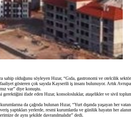
ara sahip olduğunu söyleyen Hızar, “Gıda, gastronomi ve otelcilik sekt
faaliyet gösteren çok sayıda Kayserili iş insanı bulunuyor. Artık Avrupa’d
ımız var” diye konuştu.
i gerektiğini ifade eden Hızar, konsolosluklar, ataşelikler ve sivil top
rumlarına da çağrıda bulunan Hızar, “Yurt dışında yaşayan her vatanda
veriş yaptıkları yerlerde, resmi kurumlarda ve günlük hayatın her alanınd
erimize de aynı şekilde davranılmalıdır” dedi.