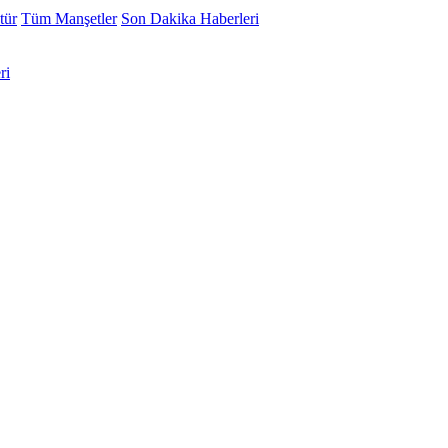
tür
Tüm Manşetler
Son Dakika Haberleri
ri