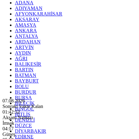
ADANA
ADIYAMAN
AFYONKARAHİSAR
AKSARAY
AMASYA
ANKARA
ANTALYA
ARDAHAN
ARTVİN
AYDIN
AĞRI
BALIKESİR
BARTIN
BATMAN
BAYBURT
BOLU
BURDUR
BURSA
07.08.2026
BİLECİK
Sonraki Vakte Kalan
BİNGÖL
01:42:50
BİTLİS
Akşam Namazı
DENİZLİ
İmsak
DÜZCE
04:17
DİYARBAKIR
Güneş
EDİRNE