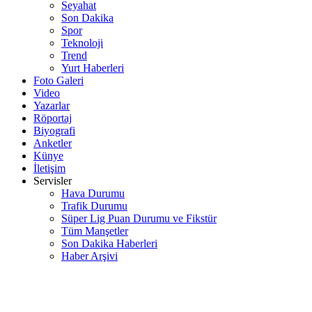
Seyahat
Son Dakika
Spor
Teknoloji
Trend
Yurt Haberleri
Foto Galeri
Video
Yazarlar
Röportaj
Biyografi
Anketler
Künye
İletişim
Servisler
Hava Durumu
Trafik Durumu
Süper Lig Puan Durumu ve Fikstür
Tüm Manşetler
Son Dakika Haberleri
Haber Arşivi