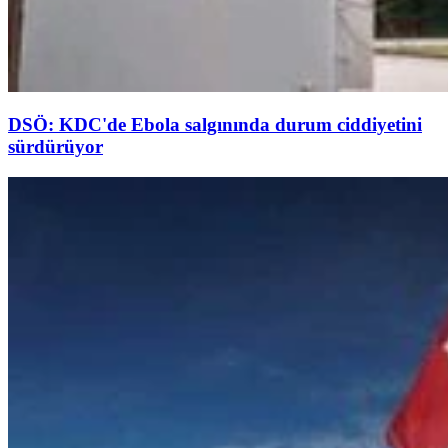
DSÖ: KDC'de Ebola salgınında durum ciddiyetini
sürdürüyor