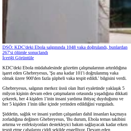
DSÖ: KDC'deki Ebola salgınında 1048 vaka doğrulandı, bunlardan
267'si ölümle sonuçlandı
İçeriği Görüntüle
KDC'deki Ebola müdahalesinde gözetim çalışmalarının artırıldığına
işaret eden Ghebreyesus, 'Şu ana kadar 101'i doğrulanmış vaka
olmak üzere 900'den fazla şüpheli vaka tespit edildi.' bilgisini verdi.
Ghebreyesus, salgının merkez üssü olan Ituri eyaletinde yaklaşık 5
milyon kişinin devam eden çatışmaların ortasında yaşadığına dikkati
çekerek, her 4 kişiden 1'inin insani yardıma ihtiyaç duyduğunu ve
her 5 kişiden 1'inin ülke içinde yerinden edildiğini vurguladı.
Şiddetin, sağlık ve insani yardım çalışanları dahil insanları kaçmaya
zorladığına değinen Ghebreyesus, 'Bu durum, Ebola temas takibini
artırma ve enfeksiyonları destekleyici bakım sağlayacak kadar erken
tespit etme çabalarını ciddi şekilde engelliyor. Devam eden