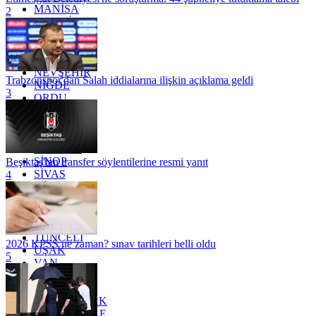
MANİSA
2
MARDİN
MERSİN
MUĞLA
MUŞ
NEVŞEHİR
Trabzonspor'dan Salah iddialarına ilişkin açıklama geldi
NİĞDE
3
ORDU
OSMANİYE
RİZE
SAKARYA
SAMSUN
SİNOP
Beşiktaş'tan transfer söylentilerine resmi yanıt
SİVAS
4
SİİRT
TEKİRDAĞ
TOKAT
TRABZON
TUNCELİ
2026 KPSS ne zaman? sınav tarihleri belli oldu
UŞAK
5
VAN
YALOVA
YOZGAT
ZONGULDAK
ÇANAKKALE