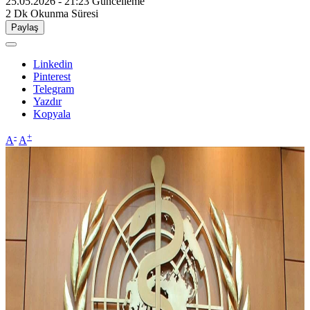
25.05.2026 - 21:23
Güncelleme
2 Dk
Okunma Süresi
Paylaş
Linkedin
Pinterest
Telegram
Yazdır
Kopyala
-
+
A
A