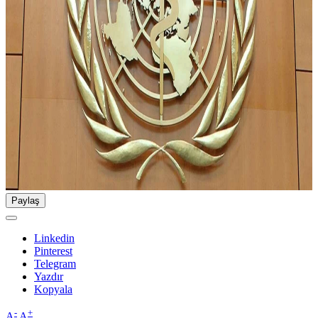
Paylaş
Linkedin
Pinterest
Telegram
Yazdır
Kopyala
-
+
A
A