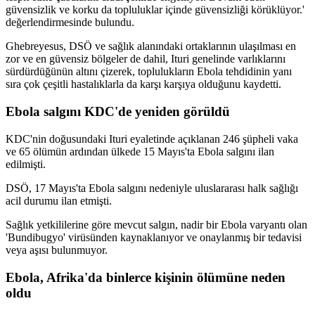
güvensizlik ve korku da topluluklar içinde güvensizliği körüklüyor.'
değerlendirmesinde bulundu.
Ghebreyesus, DSÖ ve sağlık alanındaki ortaklarının ulaşılması en
zor ve en güvensiz bölgeler de dahil, Ituri genelinde varlıklarını
sürdürdüğünün altını çizerek, toplulukların Ebola tehdidinin yanı
sıra çok çeşitli hastalıklarla da karşı karşıya olduğunu kaydetti.
Ebola salgını KDC'de yeniden görüldü
KDC'nin doğusundaki Ituri eyaletinde açıklanan 246 şüpheli vaka
ve 65 ölümün ardından ülkede 15 Mayıs'ta Ebola salgını ilan
edilmişti.
DSÖ, 17 Mayıs'ta Ebola salgını nedeniyle uluslararası halk sağlığı
acil durumu ilan etmişti.
Sağlık yetkililerine göre mevcut salgın, nadir bir Ebola varyantı olan
'Bundibugyo' virüsünden kaynaklanıyor ve onaylanmış bir tedavisi
veya aşısı bulunmuyor.
Ebola, Afrika'da binlerce kişinin ölümüne neden
oldu