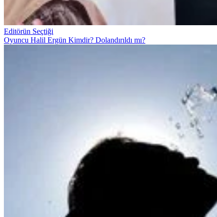
Editörün Seçtiği
Oyuncu Halil Ergün Kimdir? Dolandırıldı mı?