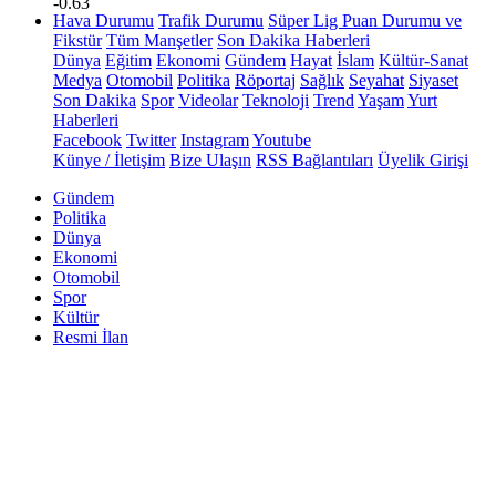
-0.63
Hava Durumu
Trafik Durumu
Süper Lig Puan Durumu ve
Fikstür
Tüm Manşetler
Son Dakika Haberleri
Dünya
Eğitim
Ekonomi
Gündem
Hayat
İslam
Kültür-Sanat
Medya
Otomobil
Politika
Röportaj
Sağlık
Seyahat
Siyaset
Son Dakika
Spor
Videolar
Teknoloji
Trend
Yaşam
Yurt
Haberleri
Facebook
Twitter
Instagram
Youtube
Künye / İletişim
Bize Ulaşın
RSS Bağlantıları
Üyelik Girişi
Gündem
Politika
Dünya
Ekonomi
Otomobil
Spor
Kültür
Resmi İlan