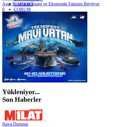
Aşırı Sıcakların İnsani ve Ekonomik Faturası Büyüyor
ÇANKIRI
6
ÇORUM
İSTANBUL
İZMİR
ŞANLIURFA
ŞIRNAK
Yükleniyor...
Son Haberler
Hava Durumu