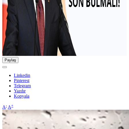
Paylaş
Linkedin
Pinterest
Telegram
Yazdır
Kopyala
-
+
A
A