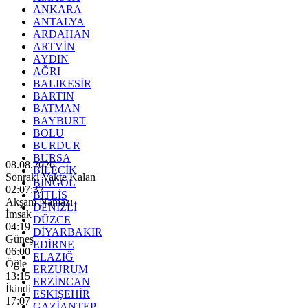
ANKARA
ANTALYA
ARDAHAN
ARTVİN
AYDIN
AĞRI
BALIKESİR
BARTIN
BATMAN
BAYBURT
BOLU
BURDUR
BURSA
08.08.2026
BİLECİK
Sonraki Vakte Kalan
BİNGÖL
02:07:36
BİTLİS
Akşam Namazı
DENİZLİ
İmsak
DÜZCE
04:19
DİYARBAKIR
Güneş
EDİRNE
06:00
ELAZIĞ
Öğle
ERZURUM
13:15
ERZİNCAN
İkindi
ESKİŞEHİR
17:07
GAZİANTEP