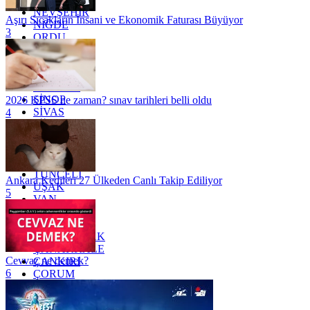
NEVŞEHİR
Aşırı Sıcakların İnsani ve Ekonomik Faturası Büyüyor
NİĞDE
3
ORDU
OSMANİYE
RİZE
SAKARYA
SAMSUN
SİNOP
2026 KPSS ne zaman? sınav tarihleri belli oldu
SİVAS
4
SİİRT
TEKİRDAĞ
TOKAT
TRABZON
TUNCELİ
Ankara Kedileri 27 Ülkeden Canlı Takip Ediliyor
UŞAK
5
VAN
YALOVA
YOZGAT
ZONGULDAK
ÇANAKKALE
Cevvaz ne demek?
ÇANKIRI
6
ÇORUM
İSTANBUL
İZMİR