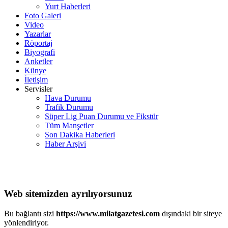
Yurt Haberleri
Foto Galeri
Video
Yazarlar
Röportaj
Biyografi
Anketler
Künye
İletişim
Servisler
Hava Durumu
Trafik Durumu
Süper Lig Puan Durumu ve Fikstür
Tüm Manşetler
Son Dakika Haberleri
Haber Arşivi
Web sitemizden ayrılıyorsunuz
Bu bağlantı sizi
https://www.milatgazetesi.com
dışındaki bir siteye
yönlendiriyor.