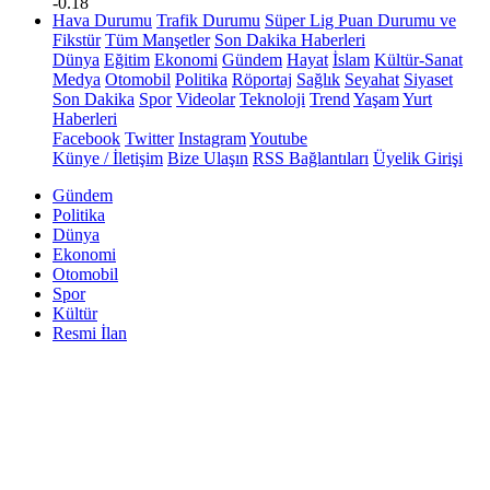
-0.18
Hava Durumu
Trafik Durumu
Süper Lig Puan Durumu ve
Fikstür
Tüm Manşetler
Son Dakika Haberleri
Dünya
Eğitim
Ekonomi
Gündem
Hayat
İslam
Kültür-Sanat
Medya
Otomobil
Politika
Röportaj
Sağlık
Seyahat
Siyaset
Son Dakika
Spor
Videolar
Teknoloji
Trend
Yaşam
Yurt
Haberleri
Facebook
Twitter
Instagram
Youtube
Künye / İletişim
Bize Ulaşın
RSS Bağlantıları
Üyelik Girişi
Gündem
Politika
Dünya
Ekonomi
Otomobil
Spor
Kültür
Resmi İlan