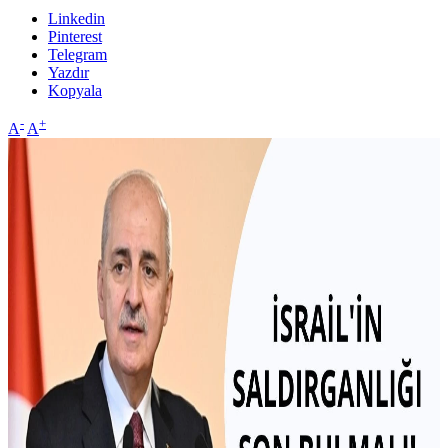
Linkedin
Pinterest
Telegram
Yazdır
Kopyala
-
+
A
A