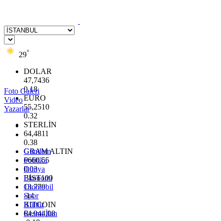
°
29
DOLAR
47,7436
0.18
Foto Galeri
EURO
Video
55,2510
Yazarlar
0.32
STERLİN
64,4811
0.38
GRAM ALTIN
Gündem
6660.55
Politika
0.03
Dünya
BİST100
Ekonomi
13.779
Otomobil
-14
Spor
BITCOIN
Kültür
64.944,08
Resmi İlan