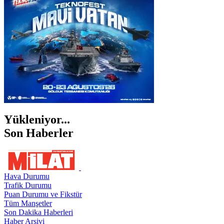
ŞANLIURFA
ŞIRNAK
Yükleniyor...
Son Haberler
Hava Durumu
Trafik Durumu
Puan Durumu ve Fikstür
Tüm Manşetler
Son Dakika Haberleri
Haber Arşivi