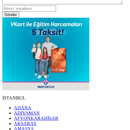
Gönder
İSTANBUL
ADANA
ADIYAMAN
AFYONKARAHİSAR
AKSARAY
AMASYA