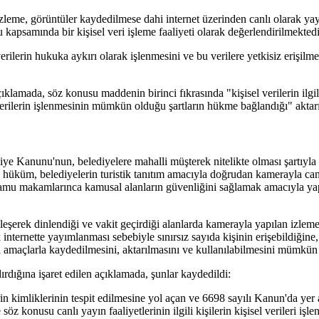
izleme, görüntüler kaydedilmese dahi internet üzerinden canlı olarak yay
 kapsamında bir kişisel veri işleme faaliyeti olarak değerlendirilmektedi
rilerin hukuka aykırı olarak işlenmesini ve bu verilere yetkisiz erişilm
açıklamada, söz konusu maddenin birinci fıkrasında "kişisel verilerin ilgil
 verilerin işlenmesinin mümkün olduğu şartların hükme bağlandığı" aktarı
ye Kanunu'nun, belediyelere mahalli müşterek nitelikte olması şartıyla k
 hüküm, belediyelerin turistik tanıtım amacıyla doğrudan kamerayla can
i kamu makamlarınca kamusal alanların güvenliğini sağlamak amacıyla y
eşerek dinlendiği ve vakit geçirdiği alanlarda kamerayla yapılan izlemel
k internette yayımlanması sebebiyle sınırsız sayıda kişinin erişebildiğin
etli amaçlarla kaydedilmesini, aktarılmasını ve kullanılabilmesini mümkün 
dırdığına işaret edilen açıklamada, şunlar kaydedildi:
in kimliklerinin tespit edilmesine yol açan ve 6698 sayılı Kanun'da yer
z konusu canlı yayın faaliyetlerinin ilgili kişilerin kişisel verileri işl