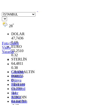
°
28
DOLAR
47,7436
0.18
Foto Galeri
EURO
Video
55,2510
Yazarlar
0.32
STERLİN
64,4811
0.38
GRAM ALTIN
Gündem
6660.55
Politika
0
Dünya
BİST100
Ekonomi
13.779
Otomobil
-14
Spor
BITCOIN
Kültür
64.840,97
Resmi İlan