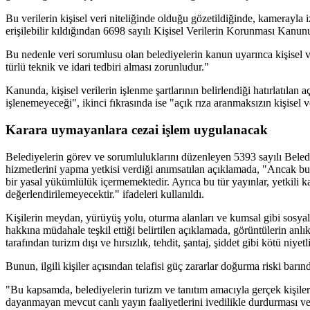
Bu verilerin kişisel veri niteliğinde olduğu gözetildiğinde, kamerayla 
erişilebilir kıldığından 6698 sayılı Kişisel Verilerin Korunması Kanunu
Bu nedenle veri sorumlusu olan belediyelerin kanun uyarınca kişisel ve
türlü teknik ve idari tedbiri alması zorunludur."
Kanunda, kişisel verilerin işlenme şartlarının belirlendiği hatırlatılan 
işlenemeyeceği", ikinci fıkrasında ise "açık rıza aranmaksızın kişisel
Karara uymayanlara cezai işlem uygulanacak
Belediyelerin görev ve sorumluluklarını düzenleyen 5393 sayılı Beledi
hizmetlerini yapma yetkisi verdiği anımsatılan açıklamada, "Ancak bu
bir yasal yükümlülük içermemektedir. Ayrıca bu tür yayınlar, yetkil
değerlendirilemeyecektir." ifadeleri kullanıldı.
Kişilerin meydan, yürüyüş yolu, oturma alanları ve kumsal gibi sosyall
hakkına müdahale teşkil ettiği belirtilen açıklamada, görüntülerin anlı
tarafından turizm dışı ve hırsızlık, tehdit, şantaj, şiddet gibi kötü niy
Bunun, ilgili kişiler açısından telafisi güç zararlar doğurma riski barın
"Bu kapsamda, belediyelerin turizm ve tanıtım amacıyla gerçek kişiler
dayanmayan mevcut canlı yayın faaliyetlerini ivedilikle durdurması ve sö