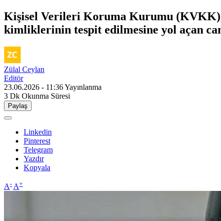
Kişisel Verileri Koruma Kurumu (KVKK), b
kimliklerinin tespit edilmesine yol açan can
Zülal Ceylan
Editör
23.06.2026 - 11:36
Yayınlanma
3 Dk
Okunma Süresi
Paylaş
Linkedin
Pinterest
Telegram
Yazdır
Kopyala
-
+
A
A