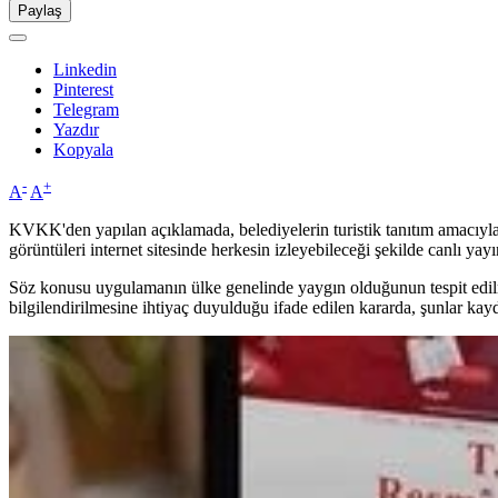
Paylaş
Linkedin
Pinterest
Telegram
Yazdır
Kopyala
-
+
A
A
KVKK'den yapılan açıklamada, belediyelerin turistik tanıtım amacıyla c
görüntüleri internet sitesinde herkesin izleyebileceği şekilde canlı yayı
Söz konusu uygulamanın ülke genelinde yaygın olduğunun tespit edilm
bilgilendirilmesine ihtiyaç duyulduğu ifade edilen kararda, şunlar kayd