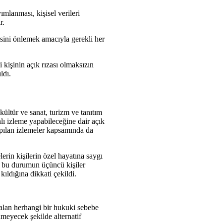
ımlanması, kişisel verileri
r.
esini önlemek amacıyla gerekli her
i kişinin açık rızası olmaksızın
ldı.
ültür ve sanat, turizm ve tanıtım
lı izleme yapabileceğine dair açık
apılan izlemeler kapsamında da
erin kişilerin özel hayatına saygı
e, bu durumun üçüncü kişiler
kıldığına dikkati çekildi.
 alan herhangi bir hukuki sebebe
enmeyecek şekilde alternatif