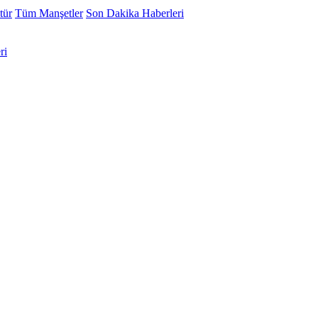
tür
Tüm Manşetler
Son Dakika Haberleri
ri