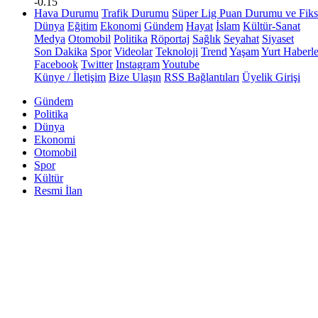
-0.15
Hava Durumu
Trafik Durumu
Süper Lig Puan Durumu ve Fiks
Dünya
Eğitim
Ekonomi
Gündem
Hayat
İslam
Kültür-Sanat
Medya
Otomobil
Politika
Röportaj
Sağlık
Seyahat
Siyaset
Son Dakika
Spor
Videolar
Teknoloji
Trend
Yaşam
Yurt Haberle
Facebook
Twitter
Instagram
Youtube
Künye / İletişim
Bize Ulaşın
RSS Bağlantıları
Üyelik Girişi
Gündem
Politika
Dünya
Ekonomi
Otomobil
Spor
Kültür
Resmi İlan