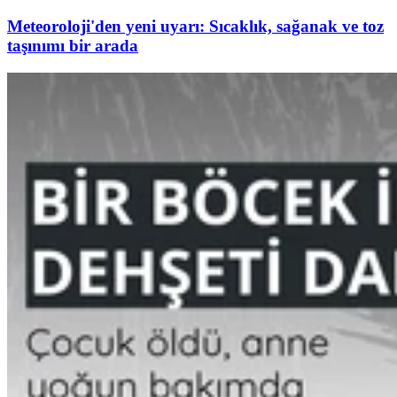
Meteoroloji'den yeni uyarı: Sıcaklık, sağanak ve toz
taşınımı bir arada