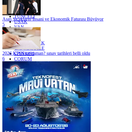
TEKİRDAĞ
TOKAT
TRABZON
TUNCELİ
Aşırı Sıcakların İnsani ve Ekonomik Faturası Büyüyor
UŞAK
5
VAN
YALOVA
YOZGAT
ZONGULDAK
ÇANAKKALE
2026 KPSS ne zaman? sınav tarihleri belli oldu
ÇANKIRI
6
ÇORUM
İSTANBUL
İZMİR
ŞANLIURFA
ŞIRNAK