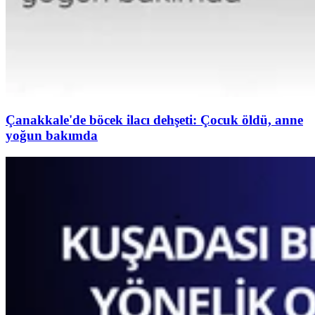
Çanakkale'de böcek ilacı dehşeti: Çocuk öldü, anne
yoğun bakımda