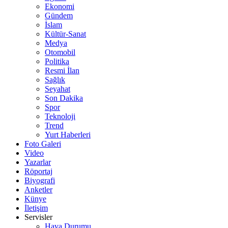
Ekonomi
Gündem
İslam
Kültür-Sanat
Medya
Otomobil
Politika
Resmi İlan
Sağlık
Seyahat
Son Dakika
Spor
Teknoloji
Trend
Yurt Haberleri
Foto Galeri
Video
Yazarlar
Röportaj
Biyografi
Anketler
Künye
İletişim
Servisler
Hava Durumu