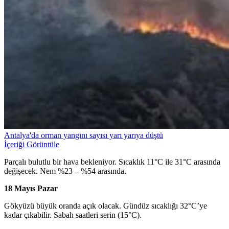
Antalya'da orman yangını sayısı yarı yarıya düştü
İçeriği Görüntüle
Parçalı bulutlu bir hava bekleniyor. Sıcaklık 11°C ile 31°C arasında
değişecek. Nem %23 – %54 arasında.
18 Mayıs Pazar
Gökyüzü büyük oranda açık olacak. Gündüz sıcaklığı 32°C’ye
kadar çıkabilir. Sabah saatleri serin (15°C).