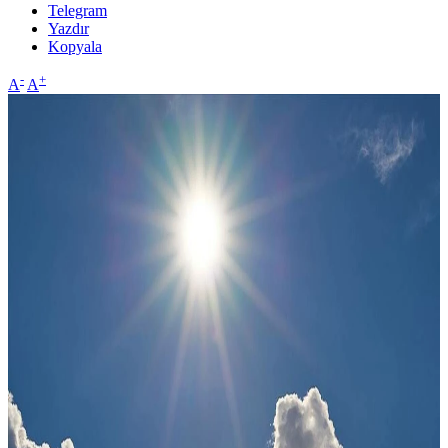
Telegram
Yazdır
Kopyala
-
+
A
A