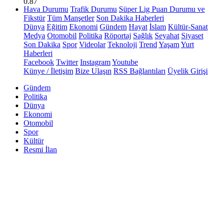
0.87
Hava Durumu
Trafik Durumu
Süper Lig Puan Durumu ve
Fikstür
Tüm Manşetler
Son Dakika Haberleri
Dünya
Eğitim
Ekonomi
Gündem
Hayat
İslam
Kültür-Sanat
Medya
Otomobil
Politika
Röportaj
Sağlık
Seyahat
Siyaset
Son Dakika
Spor
Videolar
Teknoloji
Trend
Yaşam
Yurt
Haberleri
Facebook
Twitter
Instagram
Youtube
Künye / İletişim
Bize Ulaşın
RSS Bağlantıları
Üyelik Girişi
Gündem
Politika
Dünya
Ekonomi
Otomobil
Spor
Kültür
Resmi İlan