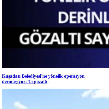
Kuşadası Belediyesi'ne yönelik operasyon
derinleşiyor: 15 gözaltı