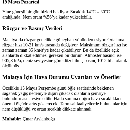
19 Mayıs Pazartesi
Yine güneşli bir gün bizleri bekliyor. Sıcaklık 14°C – 30°C
aralığında. Nem oranı %56’ya kadar yükselebilir.
Rüzgar ve Basınç Verileri
Malatya’da rüzgar genellikle güneybatı yönünden esiyor. Ortalama
rüzgar hızı 10-21 km/s arasında değişiyor. Maksimum rüzgar hızı ise
zaman zaman 35 km/s’ye kadar çıkabiliyor. Bu da özellikle açık
alanlarda dikkat edilmesi gereken bir durum. Atmosfer basıncı ise
905,8 hPa, deniz seviyesine göre düzeltilmiş basınç 1012 hPa olarak
ölçülmüş.
Malatya İçin Hava Durumu Uyarıları ve Öneriler
Özellikle 15 Mayıs Perşembe günü öğle saatlerinde beklenen
sağanak yağış nedeniyle dışarı çıkacak olanların şemsiye
bulundurması tavsiye edilir. Hafta sonuna doğru hava sıcaklıkları
önemli ölçüde artış gösterecek. Tarımsal faaliyetlerde bulunanlar için
nem düşüklüğü ve artan sıcaklık dikkate alınmalı.
Muhabir:
Çınar Arslanboğa