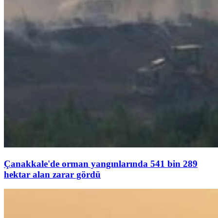
Çanakkale'de orman yangınlarında 541 bin 289
hektar alan zarar gördü