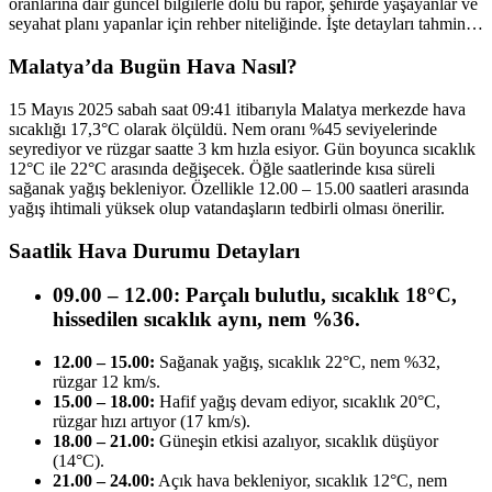
oranlarına dair güncel bilgilerle dolu bu rapor, şehirde yaşayanlar ve
seyahat planı yapanlar için rehber niteliğinde. İşte detayları tahmin…
Malatya’da Bugün Hava Nasıl?
15 Mayıs 2025 sabah saat 09:41 itibarıyla Malatya merkezde hava
sıcaklığı 17,3°C olarak ölçüldü. Nem oranı %45 seviyelerinde
seyrediyor ve rüzgar saatte 3 km hızla esiyor. Gün boyunca sıcaklık
12°C ile 22°C arasında değişecek. Öğle saatlerinde kısa süreli
sağanak yağış bekleniyor. Özellikle 12.00 – 15.00 saatleri arasında
yağış ihtimali yüksek olup vatandaşların tedbirli olması önerilir.
Saatlik Hava Durumu Detayları
09.00 – 12.00:
Parçalı bulutlu, sıcaklık 18°C,
hissedilen sıcaklık aynı, nem %36.
12.00 – 15.00:
Sağanak yağış, sıcaklık 22°C, nem %32,
rüzgar 12 km/s.
15.00 – 18.00:
Hafif yağış devam ediyor, sıcaklık 20°C,
rüzgar hızı artıyor (17 km/s).
18.00 – 21.00:
Güneşin etkisi azalıyor, sıcaklık düşüyor
(14°C).
21.00 – 24.00:
Açık hava bekleniyor, sıcaklık 12°C, nem