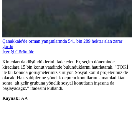
Çanakkale'de orman yangınlarında 541 bin 289 hektar alan zarar
gördü
İçeriği Görüntüle
Kiracıları da düşündüklerini ifade eden Er, seçim döneminde
kiracılara 15 bin konut vaadinde bulunduklarını hatırlatarak, "TOKİ
ile bu konuda görüşmelerimiz sürüyor. Sosyal konut projelerimiz de
olacak. Hak sahiplerine yönelik deprem konutlarını tamamladıktan
sonra, alt gelir grubuna yönelik sosyal konutların inşasına da
başlayacağız." ifadesini kullandı.
Kaynak:
AA