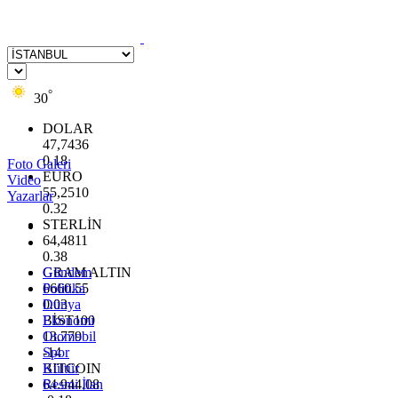
°
30
DOLAR
47,7436
0.18
Foto Galeri
EURO
Video
55,2510
Yazarlar
0.32
STERLİN
64,4811
0.38
GRAM ALTIN
Gündem
6660.55
Politika
0.03
Dünya
BİST100
Ekonomi
13.779
Otomobil
-14
Spor
BITCOIN
Kültür
64.944,08
Resmi İlan