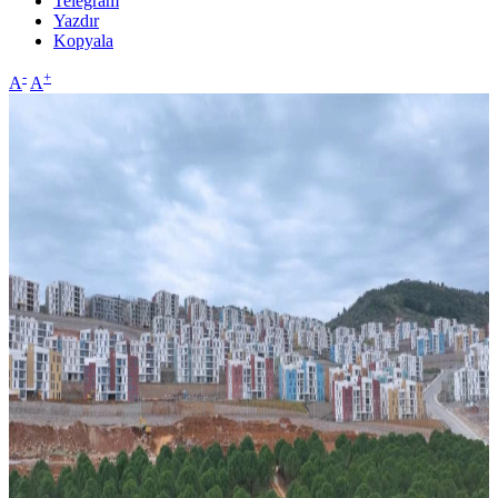
Telegram
Yazdır
Kopyala
-
+
A
A