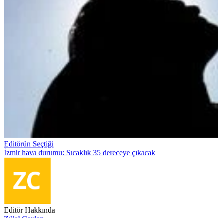
Editörün Seçtiği
İzmir hava durumu: Sıcaklık 35 dereceye çıkacak
Editör Hakkında