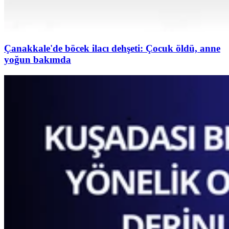
Çanakkale'de böcek ilacı dehşeti: Çocuk öldü, anne
yoğun bakımda