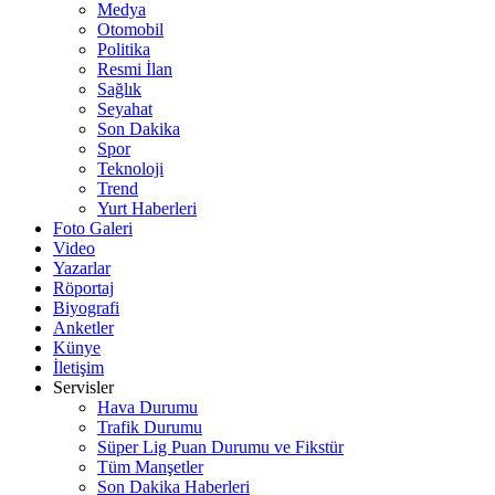
Medya
Otomobil
Politika
Resmi İlan
Sağlık
Seyahat
Son Dakika
Spor
Teknoloji
Trend
Yurt Haberleri
Foto Galeri
Video
Yazarlar
Röportaj
Biyografi
Anketler
Künye
İletişim
Servisler
Hava Durumu
Trafik Durumu
Süper Lig Puan Durumu ve Fikstür
Tüm Manşetler
Son Dakika Haberleri