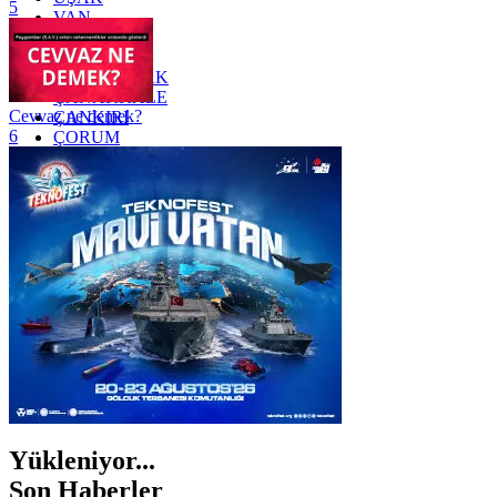
5
VAN
YALOVA
YOZGAT
ZONGULDAK
ÇANAKKALE
Cevvaz ne demek?
ÇANKIRI
6
ÇORUM
İSTANBUL
İZMİR
ŞANLIURFA
ŞIRNAK
Yükleniyor...
Son Haberler