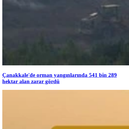
Çanakkale'de orman yangınlarında 541 bin 289
hektar alan zarar gördü