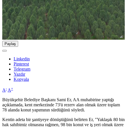
Paylaş
Linkedin
Pinterest
Telegram
Yazdır
Kopyala
-
+
A
A
Büyükşehir Belediye Başkanı Sami Er, AA muhabirine yaptığı
açıklamada, kent merkezinde 73'ü rezerv alan olmak üzere toplam
78 alanda konut yapımının sürdüğünü söyledi.
Kentin adeta bir şantiyeye dönüştüğünü belirten Er, "Yaklaşık 80 bin
hak sahibimiz olmasına rağmen, 98 bin konut ve iş yeri olmak üzere