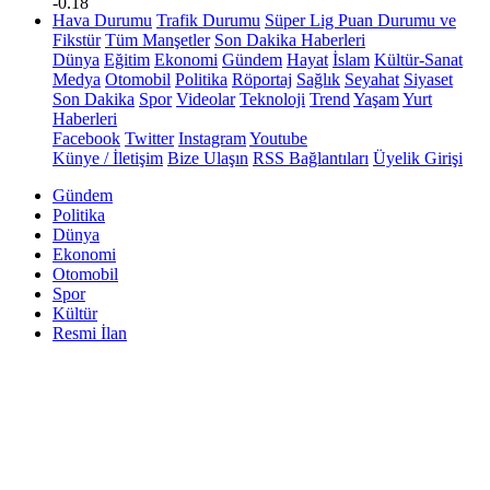
-0.18
Hava Durumu
Trafik Durumu
Süper Lig Puan Durumu ve
Fikstür
Tüm Manşetler
Son Dakika Haberleri
Dünya
Eğitim
Ekonomi
Gündem
Hayat
İslam
Kültür-Sanat
Medya
Otomobil
Politika
Röportaj
Sağlık
Seyahat
Siyaset
Son Dakika
Spor
Videolar
Teknoloji
Trend
Yaşam
Yurt
Haberleri
Facebook
Twitter
Instagram
Youtube
Künye / İletişim
Bize Ulaşın
RSS Bağlantıları
Üyelik Girişi
Gündem
Politika
Dünya
Ekonomi
Otomobil
Spor
Kültür
Resmi İlan