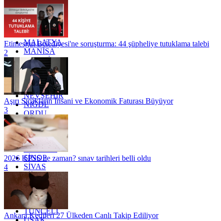
KOCAELİ
KONYA
KÜTAHYA
KİLİS
MALATYA
Etimesgut Belediyesi'ne soruşturma: 44 şüpheliye tutuklama talebi
MANİSA
2
MARDİN
MERSİN
MUĞLA
MUŞ
NEVŞEHİR
Aşırı Sıcakların İnsani ve Ekonomik Faturası Büyüyor
NİĞDE
3
ORDU
OSMANİYE
RİZE
SAKARYA
SAMSUN
SİNOP
2026 KPSS ne zaman? sınav tarihleri belli oldu
SİVAS
4
SİİRT
TEKİRDAĞ
TOKAT
TRABZON
TUNCELİ
Ankara Kedileri 27 Ülkeden Canlı Takip Ediliyor
UŞAK