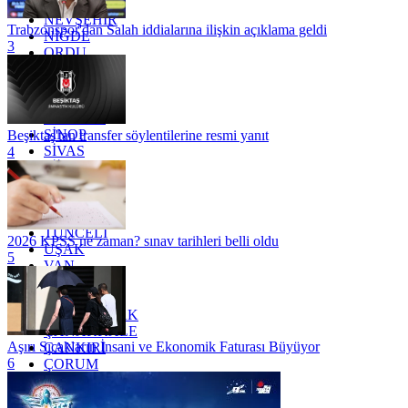
MUŞ
NEVŞEHİR
Trabzonspor'dan Salah iddialarına ilişkin açıklama geldi
NİĞDE
3
ORDU
OSMANİYE
RİZE
SAKARYA
SAMSUN
SİNOP
Beşiktaş'tan transfer söylentilerine resmi yanıt
SİVAS
4
SİİRT
TEKİRDAĞ
TOKAT
TRABZON
TUNCELİ
2026 KPSS ne zaman? sınav tarihleri belli oldu
UŞAK
5
VAN
YALOVA
YOZGAT
ZONGULDAK
ÇANAKKALE
Aşırı Sıcakların İnsani ve Ekonomik Faturası Büyüyor
ÇANKIRI
6
ÇORUM
İSTANBUL
İZMİR