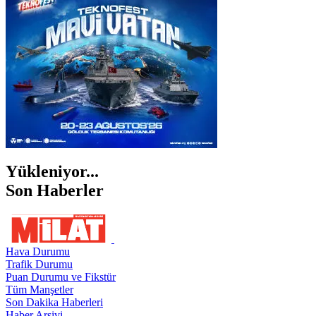
ŞANLIURFA
ŞIRNAK
Yükleniyor...
Son Haberler
Hava Durumu
Trafik Durumu
Puan Durumu ve Fikstür
Tüm Manşetler
Son Dakika Haberleri
Haber Arşivi