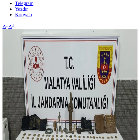
Telegram
Yazdır
Kopyala
-
+
A
A