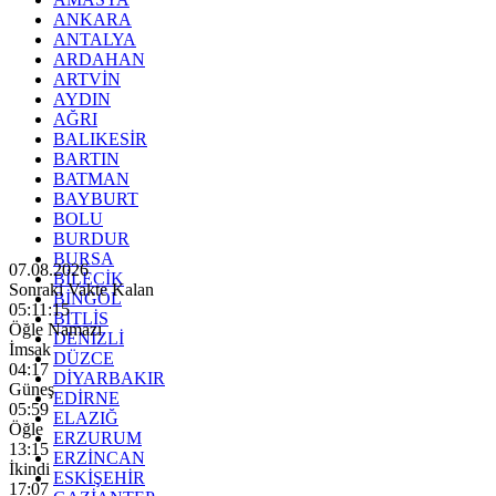
ANKARA
ANTALYA
ARDAHAN
ARTVİN
AYDIN
AĞRI
BALIKESİR
BARTIN
BATMAN
BAYBURT
BOLU
BURDUR
BURSA
07.08.2026
BİLECİK
Sonraki Vakte Kalan
BİNGÖL
05:11:13
BİTLİS
Öğle Namazı
DENİZLİ
İmsak
DÜZCE
04:17
DİYARBAKIR
Güneş
EDİRNE
05:59
ELAZIĞ
Öğle
ERZURUM
13:15
ERZİNCAN
İkindi
ESKİŞEHİR
17:07