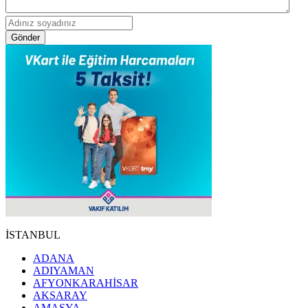
Gönder
İSTANBUL
ADANA
ADIYAMAN
AFYONKARAHİSAR
AKSARAY
AMASYA