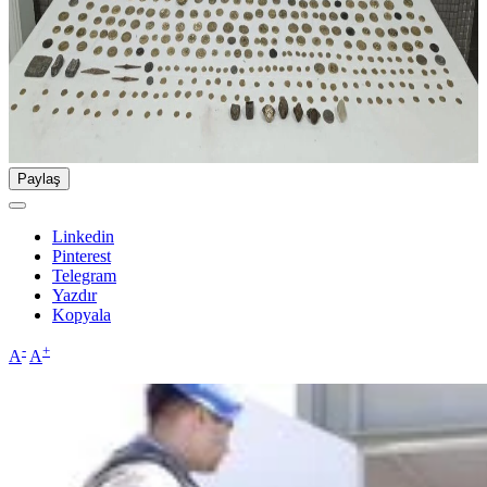
Paylaş
Linkedin
Pinterest
Telegram
Yazdır
Kopyala
-
+
A
A