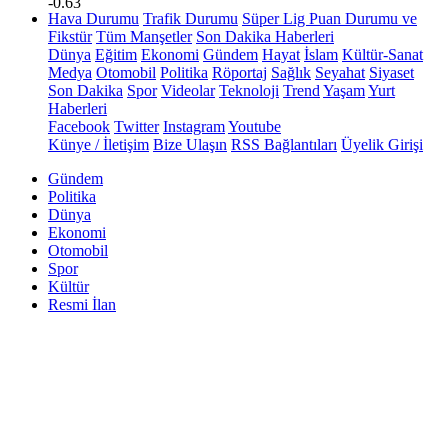
-0.63
Hava Durumu
Trafik Durumu
Süper Lig Puan Durumu ve
Fikstür
Tüm Manşetler
Son Dakika Haberleri
Dünya
Eğitim
Ekonomi
Gündem
Hayat
İslam
Kültür-Sanat
Medya
Otomobil
Politika
Röportaj
Sağlık
Seyahat
Siyaset
Son Dakika
Spor
Videolar
Teknoloji
Trend
Yaşam
Yurt
Haberleri
Facebook
Twitter
Instagram
Youtube
Künye / İletişim
Bize Ulaşın
RSS Bağlantıları
Üyelik Girişi
Gündem
Politika
Dünya
Ekonomi
Otomobil
Spor
Kültür
Resmi İlan