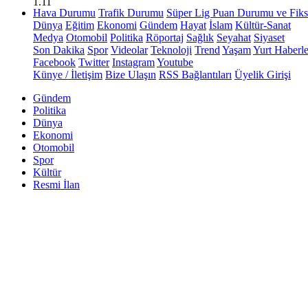
1.11
Hava Durumu
Trafik Durumu
Süper Lig Puan Durumu ve Fiks
Dünya
Eğitim
Ekonomi
Gündem
Hayat
İslam
Kültür-Sanat
Medya
Otomobil
Politika
Röportaj
Sağlık
Seyahat
Siyaset
Son Dakika
Spor
Videolar
Teknoloji
Trend
Yaşam
Yurt Haberle
Facebook
Twitter
Instagram
Youtube
Künye / İletişim
Bize Ulaşın
RSS Bağlantıları
Üyelik Girişi
Gündem
Politika
Dünya
Ekonomi
Otomobil
Spor
Kültür
Resmi İlan