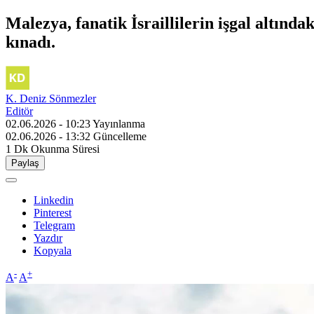
Malezya, fanatik İsraillilerin işgal altınd
kınadı.
K. Deniz Sönmezler
Editör
02.06.2026 - 10:23
Yayınlanma
02.06.2026 - 13:32
Güncelleme
1 Dk
Okunma Süresi
Paylaş
Linkedin
Pinterest
Telegram
Yazdır
Kopyala
-
+
A
A