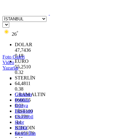
°
26
DOLAR
47,7436
0.18
Foto Galeri
EURO
Video
55,2510
Yazarlar
0.32
STERLİN
64,4811
0.38
GRAM ALTIN
Gündem
6660.55
Politika
0.03
Dünya
BİST100
Ekonomi
13.779
Otomobil
-14
Spor
BITCOIN
Kültür
64.959,79
Resmi İlan