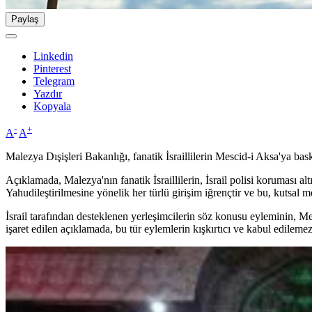
Paylaş
Linkedin
Pinterest
Telegram
Yazdır
Kopyala
-
+
A
A
Malezya Dışişleri Bakanlığı, fanatik İsraillilerin Mescid-i Aksa'ya bas
Açıklamada, Malezya'nın fanatik İsraillilerin, İsrail polisi koruması a
Yahudileştirilmesine yönelik her türlü girişim iğrençtir ve bu, kutsal mek
İsrail tarafından desteklenen yerleşimcilerin söz konusu eyleminin, Mes
işaret edilen açıklamada, bu tür eylemlerin kışkırtıcı ve kabul edilem