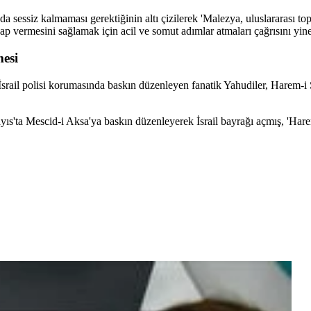
a sessiz kalmaması gerektiğinin altı çizilerek 'Malezya, uluslararası to
ap vermesini sağlamak için acil ve somut adımlar atmaları çağrısını yine
mesi
ail polisi korumasında baskın düzenleyen fanatik Yahudiler, Harem-i Şer
ıs'ta Mescid-i Aksa'ya baskın düzenleyerek İsrail bayrağı açmış, 'Harem