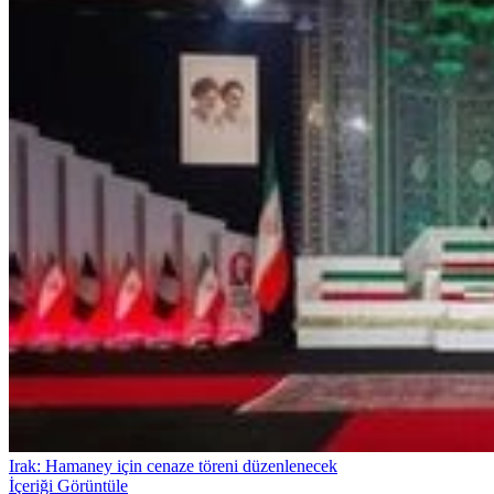
Irak: Hamaney için cenaze töreni düzenlenecek
İçeriği Görüntüle