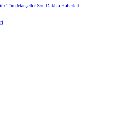
tür
Tüm Manşetler
Son Dakika Haberleri
ri