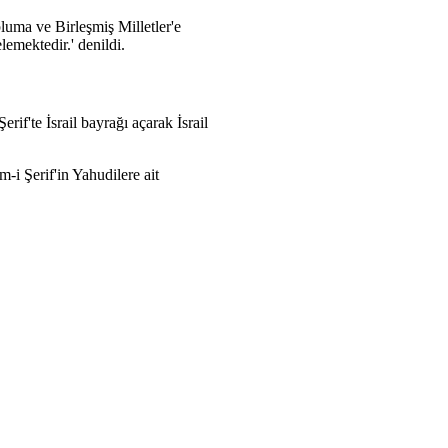
pluma ve Birleşmiş Milletler'e
lemektedir.' denildi.
if'te İsrail bayrağı açarak İsrail
-i Şerif'in Yahudilere ait