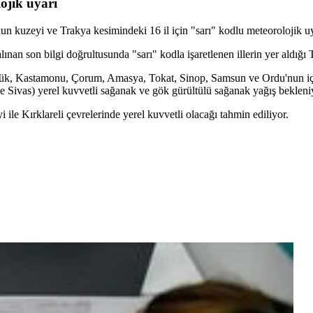
lojik uyarı
'nun kuzeyi ve Trakya kesimindeki 16 il için "sarı" kodlu meteorolojik 
 son bilgi doğrultusunda "sarı" kodla işaretlenen illerin yer aldığı Tü
bük, Kastamonu, Çorum, Amasya, Tokat, Sinop, Samsun ve Ordu'nun iç 
 Sivas) yerel kuvvetli sağanak ve gök gürültülü sağanak yağış bekleni
le Kırklareli çevrelerinde yerel kuvvetli olacağı tahmin ediliyor.