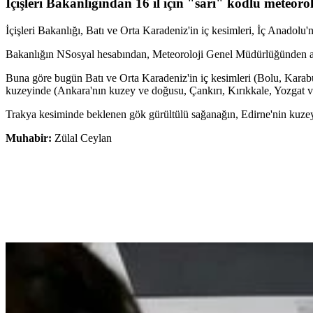
İçişleri Bakanlığından 16 il için "sarı" kodlu meteoro
İçişleri Bakanlığı, Batı ve Orta Karadeniz'in iç kesimleri, İç Anadolu
Bakanlığın NSosyal hesabından, Meteoroloji Genel Müdürlüğünden alınan
Buna göre bugün Batı ve Orta Karadeniz'in iç kesimleri (Bolu, Kara
kuzeyinde (Ankara'nın kuzey ve doğusu, Çankırı, Kırıkkale, Yozgat ve
Trakya kesiminde beklenen gök gürültülü sağanağın, Edirne'nin kuzeyi i
Muhabir:
Zülal Ceylan