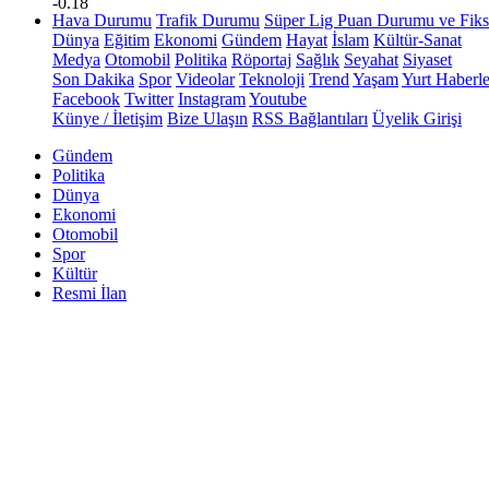
-0.18
Hava Durumu
Trafik Durumu
Süper Lig Puan Durumu ve Fiks
Dünya
Eğitim
Ekonomi
Gündem
Hayat
İslam
Kültür-Sanat
Medya
Otomobil
Politika
Röportaj
Sağlık
Seyahat
Siyaset
Son Dakika
Spor
Videolar
Teknoloji
Trend
Yaşam
Yurt Haberle
Facebook
Twitter
Instagram
Youtube
Künye / İletişim
Bize Ulaşın
RSS Bağlantıları
Üyelik Girişi
Gündem
Politika
Dünya
Ekonomi
Otomobil
Spor
Kültür
Resmi İlan