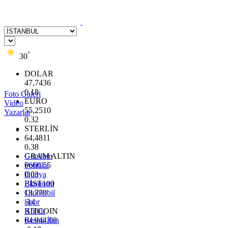
°
30
DOLAR
47,7436
0.18
Foto Galeri
EURO
Video
55,2510
Yazarlar
0.32
STERLİN
64,4811
0.38
GRAM ALTIN
Gündem
6660.55
Politika
0.03
Dünya
BİST100
Ekonomi
13.779
Otomobil
-14
Spor
BITCOIN
Kültür
64.944,08
Resmi İlan