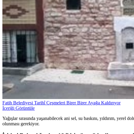
Fatih Belediyesi Tarihî Çeşmeleri Birer Birer Ayağa Kaldırıyor
İçeriği Görüntüle
Yağışlar sırasında yaşanabilecek ani sel, su baskını, yıldırım, yerel do
olunması gerekiyor.