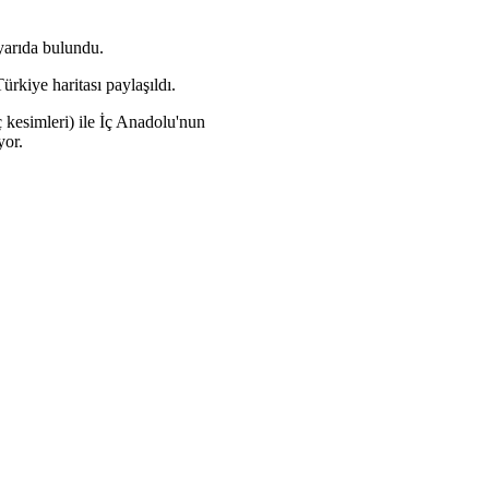
uyarıda bulundu.
rkiye haritası paylaşıldı.
kesimleri) ile İç Anadolu'nun
yor.