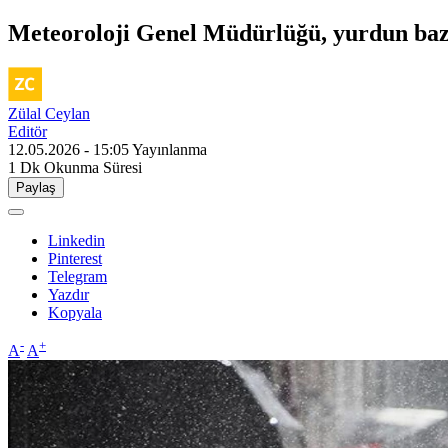
Meteoroloji Genel Müdürlüğü, yurdun bazı
Zülal Ceylan
Editör
12.05.2026 - 15:05
Yayınlanma
1 Dk
Okunma Süresi
Paylaş
Linkedin
Pinterest
Telegram
Yazdır
Kopyala
-
+
A
A