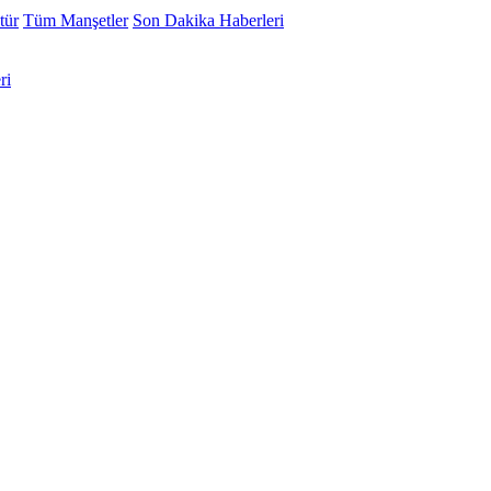
tür
Tüm Manşetler
Son Dakika Haberleri
ri