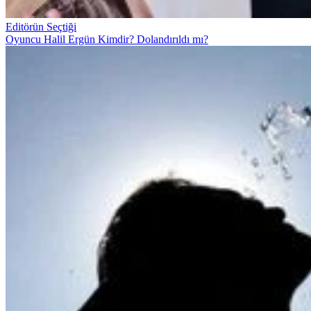
Editörün Seçtiği
Oyuncu Halil Ergün Kimdir? Dolandırıldı mı?