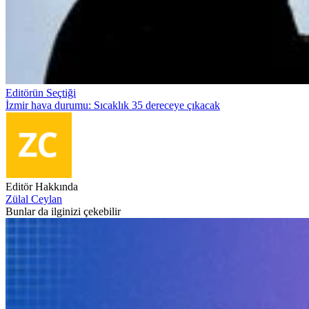
Editörün Seçtiği
İzmir hava durumu: Sıcaklık 35 dereceye çıkacak
Editör Hakkında
Zülal Ceylan
Bunlar da ilginizi çekebilir