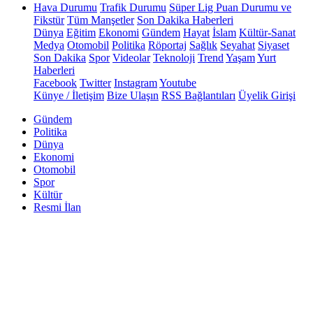
Hava Durumu
Trafik Durumu
Süper Lig Puan Durumu ve
Fikstür
Tüm Manşetler
Son Dakika Haberleri
Dünya
Eğitim
Ekonomi
Gündem
Hayat
İslam
Kültür-Sanat
Medya
Otomobil
Politika
Röportaj
Sağlık
Seyahat
Siyaset
Son Dakika
Spor
Videolar
Teknoloji
Trend
Yaşam
Yurt
Haberleri
Facebook
Twitter
Instagram
Youtube
Künye / İletişim
Bize Ulaşın
RSS Bağlantıları
Üyelik Girişi
Gündem
Politika
Dünya
Ekonomi
Otomobil
Spor
Kültür
Resmi İlan