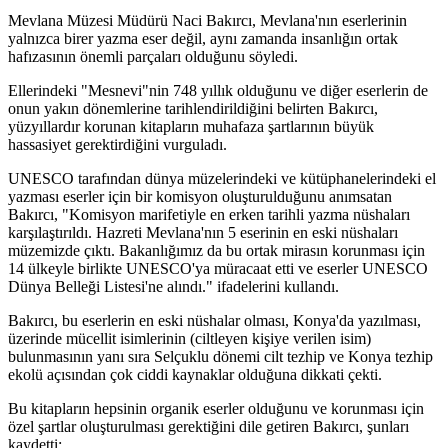
Mevlana Müzesi Müdürü Naci Bakırcı, Mevlana'nın eserlerinin
yalnızca birer yazma eser değil, aynı zamanda insanlığın ortak
hafızasının önemli parçaları olduğunu söyledi.
Ellerindeki "Mesnevi"nin 748 yıllık olduğunu ve diğer eserlerin de
onun yakın dönemlerine tarihlendirildiğini belirten Bakırcı,
yüzyıllardır korunan kitapların muhafaza şartlarının büyük
hassasiyet gerektirdiğini vurguladı.
UNESCO tarafından dünya müzelerindeki ve kütüphanelerindeki el
yazması eserler için bir komisyon oluşturulduğunu anımsatan
Bakırcı, "Komisyon marifetiyle en erken tarihli yazma nüshaları
karşılaştırıldı. Hazreti Mevlana'nın 5 eserinin en eski nüshaları
müzemizde çıktı. Bakanlığımız da bu ortak mirasın korunması için
14 ülkeyle birlikte UNESCO'ya müracaat etti ve eserler UNESCO
Dünya Belleği Listesi'ne alındı." ifadelerini kullandı.
Bakırcı, bu eserlerin en eski nüshalar olması, Konya'da yazılması,
üzerinde mücellit isimlerinin (ciltleyen kişiye verilen isim)
bulunmasının yanı sıra Selçuklu dönemi cilt tezhip ve Konya tezhip
ekolü açısından çok ciddi kaynaklar olduğuna dikkati çekti.
Bu kitapların hepsinin organik eserler olduğunu ve korunması için
özel şartlar oluşturulması gerektiğini dile getiren Bakırcı, şunları
kaydetti: