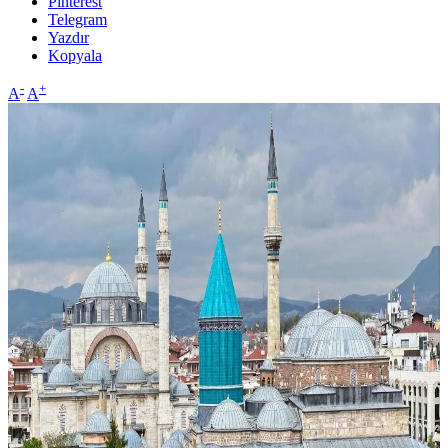
Pinterest
Telegram
Yazdır
Kopyala
-
+
A
A