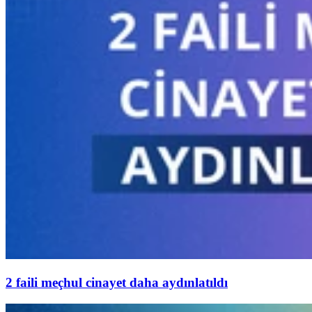
2 faili meçhul cinayet daha aydınlatıldı