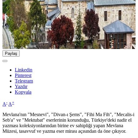
Paylaş
Linkedin
Pinterest
Telegram
Yazdır
Kopyala
-
+
A
A
Mevlana'nın "Mesnevi", "Divan-ı Şems", "Fihi Ma Fih", "Mecalis-i
Seb'a" ve "Mektubat" eserlerinin korunduğu, Türkiye'deki nadir el
yazması koleksiyonlarından birine ev sahipliği yapan Mevlana
Müzesi, tasavvuf ve yazma eser mirası açısından da öne çıkıyor.