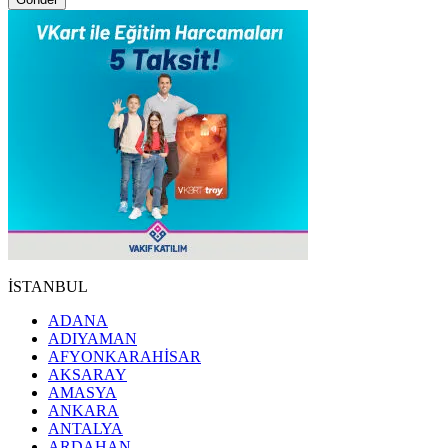
İSTANBUL
ADANA
ADIYAMAN
AFYONKARAHİSAR
AKSARAY
AMASYA
ANKARA
ANTALYA
ARDAHAN