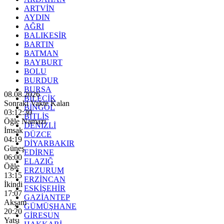
ARTVİN
AYDIN
AĞRI
BALIKESİR
BARTIN
BATMAN
BAYBURT
BOLU
BURDUR
BURSA
08.08.2026
BİLECİK
Sonraki Vakte Kalan
BİNGÖL
03:12:28
BİTLİS
Öğle Namazı
DENİZLİ
İmsak
DÜZCE
04:19
DİYARBAKIR
Güneş
EDİRNE
06:00
ELAZIĞ
Öğle
ERZURUM
13:15
ERZİNCAN
İkindi
ESKİŞEHİR
17:07
GAZİANTEP
Akşam
GÜMÜŞHANE
20:20
GİRESUN
Yatsı