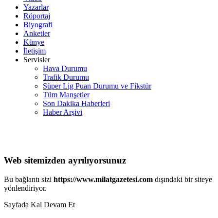
Yazarlar
Röportaj
Biyografi
Anketler
Künye
İletişim
Servisler
Hava Durumu
Trafik Durumu
Süper Lig Puan Durumu ve Fikstür
Tüm Manşetler
Son Dakika Haberleri
Haber Arşivi
Web sitemizden ayrılıyorsunuz
Bu bağlantı sizi
https://www.milatgazetesi.com
dışındaki bir siteye
yönlendiriyor.
Sayfada Kal
Devam Et