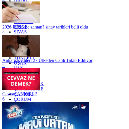
ORDU
OSMANİYE
RİZE
SAKARYA
SAMSUN
SİNOP
2026 KPSS ne zaman? sınav tarihleri belli oldu
SİVAS
4
SİİRT
TEKİRDAĞ
TOKAT
TRABZON
TUNCELİ
Ankara Kedileri 27 Ülkeden Canlı Takip Ediliyor
UŞAK
5
VAN
YALOVA
YOZGAT
ZONGULDAK
ÇANAKKALE
Cevvaz ne demek?
ÇANKIRI
6
ÇORUM
İSTANBUL
İZMİR
ŞANLIURFA
ŞIRNAK