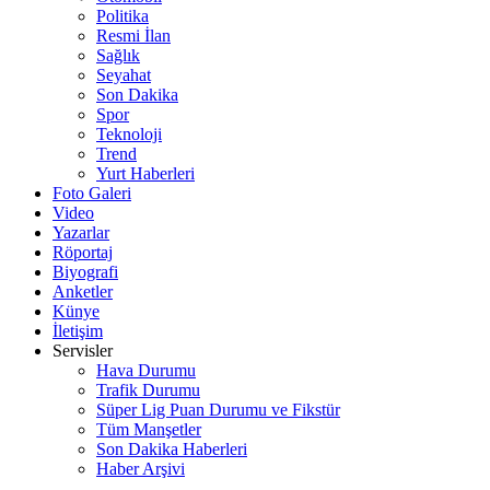
Politika
Resmi İlan
Sağlık
Seyahat
Son Dakika
Spor
Teknoloji
Trend
Yurt Haberleri
Foto Galeri
Video
Yazarlar
Röportaj
Biyografi
Anketler
Künye
İletişim
Servisler
Hava Durumu
Trafik Durumu
Süper Lig Puan Durumu ve Fikstür
Tüm Manşetler
Son Dakika Haberleri
Haber Arşivi