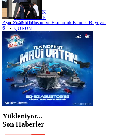
YALOVA
YOZGAT
ZONGULDAK
ÇANAKKALE
Aşırı Sıcakların İnsani ve Ekonomik Faturası Büyüyor
ÇANKIRI
6
ÇORUM
İSTANBUL
İZMİR
ŞANLIURFA
ŞIRNAK
Yükleniyor...
Son Haberler