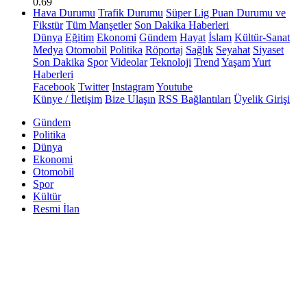
0.69
Hava Durumu
Trafik Durumu
Süper Lig Puan Durumu ve
Fikstür
Tüm Manşetler
Son Dakika Haberleri
Dünya
Eğitim
Ekonomi
Gündem
Hayat
İslam
Kültür-Sanat
Medya
Otomobil
Politika
Röportaj
Sağlık
Seyahat
Siyaset
Son Dakika
Spor
Videolar
Teknoloji
Trend
Yaşam
Yurt
Haberleri
Facebook
Twitter
Instagram
Youtube
Künye / İletişim
Bize Ulaşın
RSS Bağlantıları
Üyelik Girişi
Gündem
Politika
Dünya
Ekonomi
Otomobil
Spor
Kültür
Resmi İlan