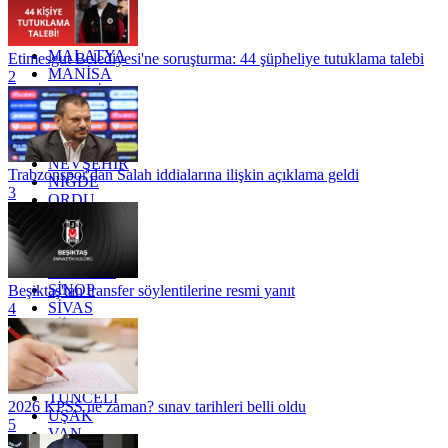
KONYA
KÜTAHYA
KİLİS
MALATYA
Etimesgut Belediyesi'ne soruşturma: 44 şüpheliye tutuklama talebi
MANİSA
2
MARDİN
MERSİN
MUĞLA
MUŞ
NEVŞEHİR
Trabzonspor'dan Salah iddialarına ilişkin açıklama geldi
NİĞDE
3
ORDU
OSMANİYE
RİZE
SAKARYA
SAMSUN
SİNOP
Beşiktaş'tan transfer söylentilerine resmi yanıt
SİVAS
4
SİİRT
TEKİRDAĞ
TOKAT
TRABZON
TUNCELİ
2026 KPSS ne zaman? sınav tarihleri belli oldu
UŞAK
5
VAN