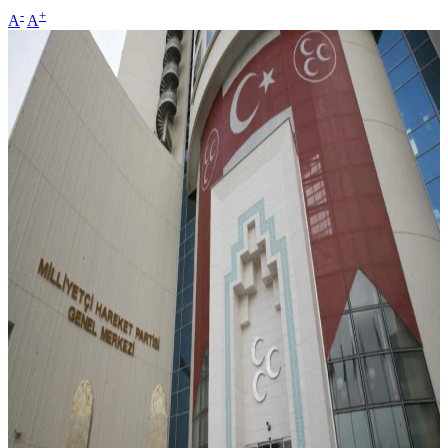
-
+
A
A