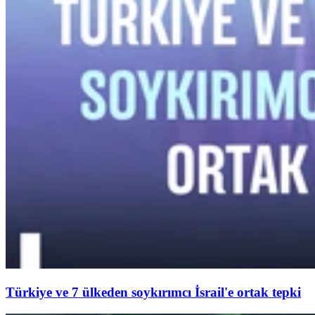
Türkiye ve 7 ülkeden soykırımcı İsrail'e ortak tepki