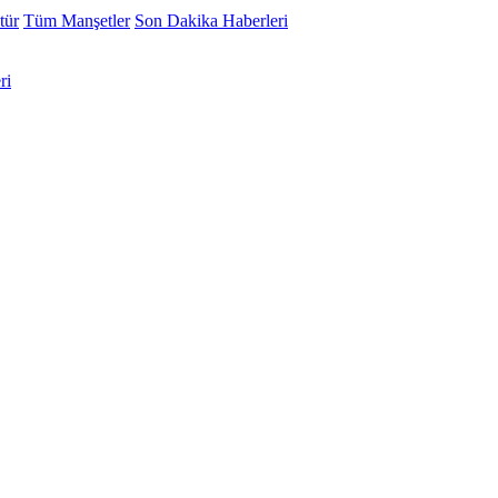
tür
Tüm Manşetler
Son Dakika Haberleri
ri