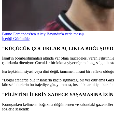
Bruno Fernandes’ten Altay Bayındır’a veda mesajı
İçeriği Görüntüle
"KÜÇÜCÜK ÇOCUKLAR AÇLIKLA BOĞUŞUYO
İsrail'in bombardımanları altında var olma mücadelesi veren Filistinlil
çadırlarda direniyor. Çocuklar bir lokma yiyeceğe muhtaç, salgın hast
Bu tepkisinin siyasi veya dini değil, tamamen insani bir refleks olduğunu
"Doğal afetlerde bile insanların kaçıp sığınacağı bir yer olur ama Gazz
küresel liderlerin bu trajediye göz yumması, insanlık tarihi için kara bi
"FİLİSTİNLİLERİN SADECE YAŞAMASINA İZİN
Konuşurken kelimeler boğazına düğümlenen ve salondaki gazeteciler ta
sözlerle seslendi: