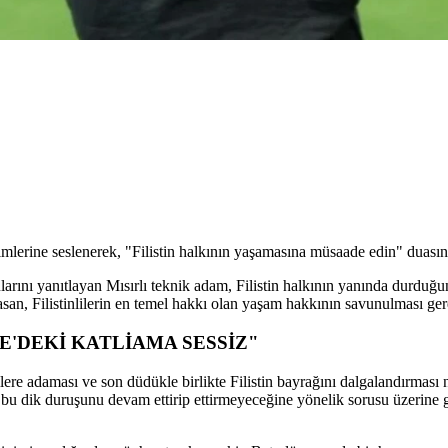
simlerine seslenerek, "Filistin halkının yaşamasına müsaade edin" duasını
rını yanıtlayan Mısırlı teknik adam, Filistin halkının yanında durduğunu 
an, Filistinlilerin en temel hakkı olan yaşam hakkının savunulması gerek
E'DEKİ KATLİAMA SESSİZ"
ilere adaması ve son düdükle birlikte Filistin bayrağını dalgalandırması 
, bu dik duruşunu devam ettirip ettirmeyeceğine yönelik sorusu üzerine 