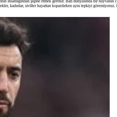
rinin insanlığından şüphe etmek gerekir. Batı dünyasında bir hayvanın 
kler, kadınlar, siviller hayattan koparılırken aynı tepkiyi göremiyoruz