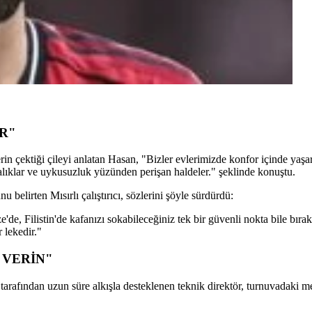
R"
erin çektiği çileyi anlatan Hasan, "Bizler evlerimizde konfor içinde yaşa
alıklar ve uykusuzluk yüzünden perişan haldeler." şeklinde konuştu.
 belirten Mısırlı çalıştırıcı, sözlerini şöyle sürdürdü:
e'de, Filistin'de kafanızı sokabileceğiniz tek bir güvenli nokta bile bır
r lekedir."
 VERİN"
rafından uzun süre alkışla desteklenen teknik direktör, turnuvadaki me