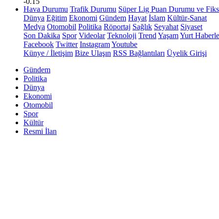
-0.15
Hava Durumu
Trafik Durumu
Süper Lig Puan Durumu ve Fiks
Dünya
Eğitim
Ekonomi
Gündem
Hayat
İslam
Kültür-Sanat
Medya
Otomobil
Politika
Röportaj
Sağlık
Seyahat
Siyaset
Son Dakika
Spor
Videolar
Teknoloji
Trend
Yaşam
Yurt Haberle
Facebook
Twitter
Instagram
Youtube
Künye / İletişim
Bize Ulaşın
RSS Bağlantıları
Üyelik Girişi
Gündem
Politika
Dünya
Ekonomi
Otomobil
Spor
Kültür
Resmi İlan