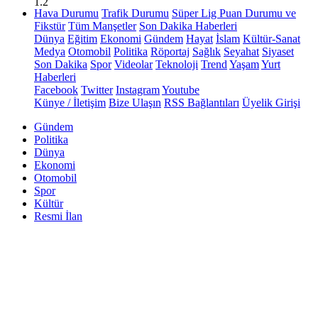
1.2
Hava Durumu
Trafik Durumu
Süper Lig Puan Durumu ve
Fikstür
Tüm Manşetler
Son Dakika Haberleri
Dünya
Eğitim
Ekonomi
Gündem
Hayat
İslam
Kültür-Sanat
Medya
Otomobil
Politika
Röportaj
Sağlık
Seyahat
Siyaset
Son Dakika
Spor
Videolar
Teknoloji
Trend
Yaşam
Yurt
Haberleri
Facebook
Twitter
Instagram
Youtube
Künye / İletişim
Bize Ulaşın
RSS Bağlantıları
Üyelik Girişi
Gündem
Politika
Dünya
Ekonomi
Otomobil
Spor
Kültür
Resmi İlan