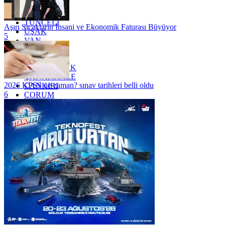
TOKAT
TRABZON
TUNCELİ
Aşırı Sıcakların İnsani ve Ekonomik Faturası Büyüyor
UŞAK
5
VAN
YALOVA
YOZGAT
ZONGULDAK
ÇANAKKALE
2026 KPSS ne zaman? sınav tarihleri belli oldu
ÇANKIRI
6
ÇORUM
İSTANBUL
İZMİR
ŞANLIURFA
ŞIRNAK