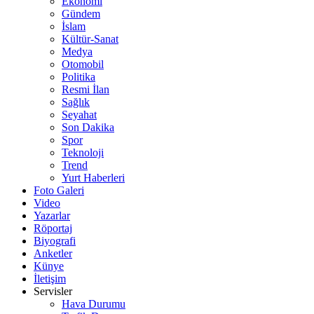
Ekonomi
Gündem
İslam
Kültür-Sanat
Medya
Otomobil
Politika
Resmi İlan
Sağlık
Seyahat
Son Dakika
Spor
Teknoloji
Trend
Yurt Haberleri
Foto Galeri
Video
Yazarlar
Röportaj
Biyografi
Anketler
Künye
İletişim
Servisler
Hava Durumu