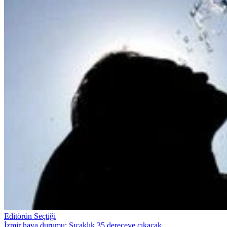
Editörün Seçtiği
İzmir hava durumu: Sıcaklık 35 dereceye çıkacak