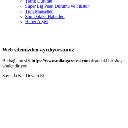
Trafik Durumu
Süper Lig Puan Durumu ve Fikstür
Tüm Manşetler
Son Dakika Haberleri
Haber Arşivi
Web sitemizden ayrılıyorsunuz
Bu bağlantı sizi
https://www.milatgazetesi.com
dışındaki bir siteye
yönlendiriyor.
Sayfada Kal
Devam Et