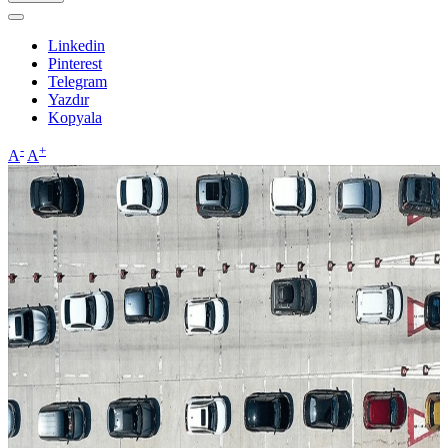
Linkedin
Pinterest
Telegram
Yazdır
Kopyala
-
+
A
A