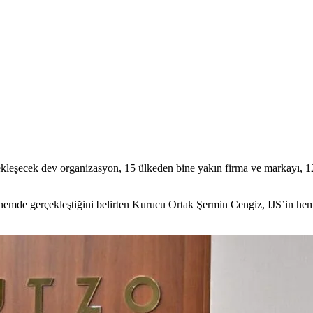
ekleşecek dev organizasyon, 15 ülkeden bine yakın firma ve markayı, 1
 dönemde gerçekleştiğini belirten Kurucu Ortak Şermin Cengiz, IJS’in hem 