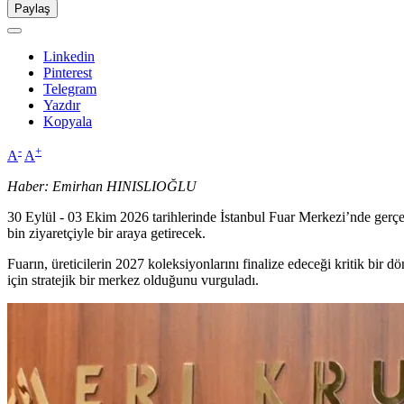
Paylaş
Linkedin
Pinterest
Telegram
Yazdır
Kopyala
-
+
A
A
Haber: Emirhan HINISLIOĞLU
30 Eylül - 03 Ekim 2026 tarihlerinde İstanbul Fuar Merkezi’nde gerç
bin ziyaretçiyle bir araya getirecek.
Fuarın, üreticilerin 2027 koleksiyonlarını finalize edeceği kritik bir
için stratejik bir merkez olduğunu vurguladı.