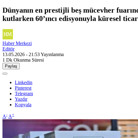
Dünyanın en prestijli beş mücevher fuarınd
kutlarken 60’ıncı edisyonuyla küresel tica
Haber Merkezi
Editör
13.05.2026 - 21:53
Yayınlanma
1 Dk
Okunma Süresi
Paylaş
Linkedin
Pinterest
Telegram
Yazdır
Kopyala
-
+
A
A