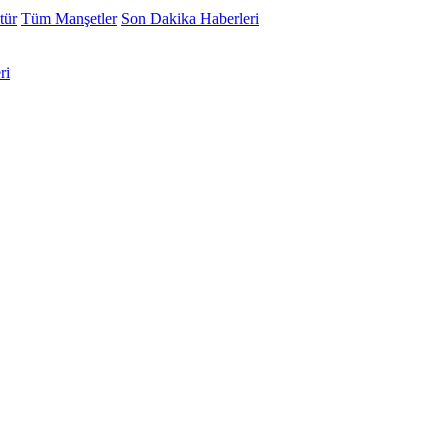
tür
Tüm Manşetler
Son Dakika Haberleri
ri