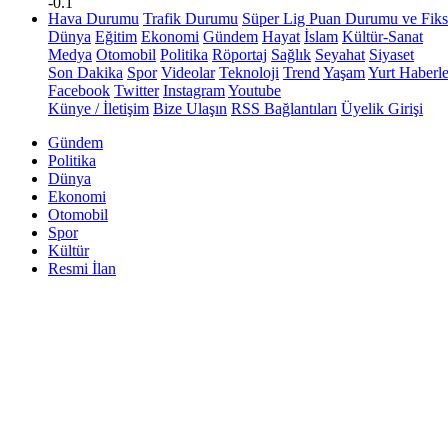
-0.1
Hava Durumu
Trafik Durumu
Süper Lig Puan Durumu ve Fiks
Dünya
Eğitim
Ekonomi
Gündem
Hayat
İslam
Kültür-Sanat
Medya
Otomobil
Politika
Röportaj
Sağlık
Seyahat
Siyaset
Son Dakika
Spor
Videolar
Teknoloji
Trend
Yaşam
Yurt Haberle
Facebook
Twitter
Instagram
Youtube
Künye / İletişim
Bize Ulaşın
RSS Bağlantıları
Üyelik Girişi
Gündem
Politika
Dünya
Ekonomi
Otomobil
Spor
Kültür
Resmi İlan