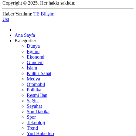
Copyright © 2025. Her hakkı saklıdır.
Haber Yazılımı:
TE Bilişim
Üst
Ana Sayfa
Kategoriler
Dünya
Eğitim
Ekonomi
Gündem
İslam
Kültür-Sanat
Medya
Otomobil
Politika
Resmi İlan
Sağlık
Seyahat
Son Dakika
Spor
Teknoloji
Trend
Yurt Haberleri