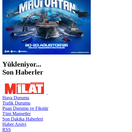
Yükleniyor...
Son Haberler
Hava Durumu
Trafik Durumu
Puan Durumu ve Fikstür
Tüm Manşetler
Son Dakika Haberleri
Haber Arşivi
RSS