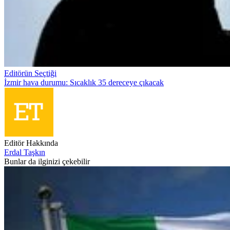
Editörün Seçtiği
İzmir hava durumu: Sıcaklık 35 dereceye çıkacak
Editör Hakkında
Erdal Taşkın
Bunlar da ilginizi çekebilir