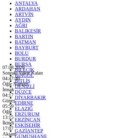
ANTALYA
ARDAHAN
ARTVİN
AYDIN
AĞRI
BALIKESİR
BARTIN
BATMAN
BAYBURT
BOLU
BURDUR
BURSA
07.08.2026
BİLECİK
Sonraki Vakte Kalan
BİNGÖL
04:47:38
BİTLİS
Öğle Namazı
DENİZLİ
İmsak
DÜZCE
04:17
DİYARBAKIR
Güneş
EDİRNE
05:59
ELAZIĞ
Öğle
ERZURUM
13:15
ERZİNCAN
İkindi
ESKİŞEHİR
17:07
GAZİANTEP
Akşam
GÜMÜŞHANE