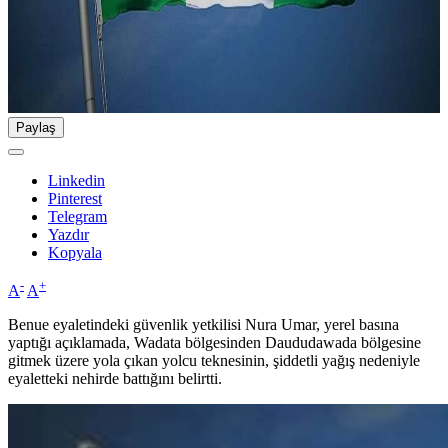
Paylaş
Linkedin
Pinterest
Telegram
Yazdır
Kopyala
-
+
A
A
Benue eyaletindeki güvenlik yetkilisi Nura Umar, yerel basına
yaptığı açıklamada, Wadata bölgesinden Daududawada bölgesine
gitmek üzere yola çıkan yolcu teknesinin, şiddetli yağış nedeniyle
eyaletteki nehirde battığını belirtti.