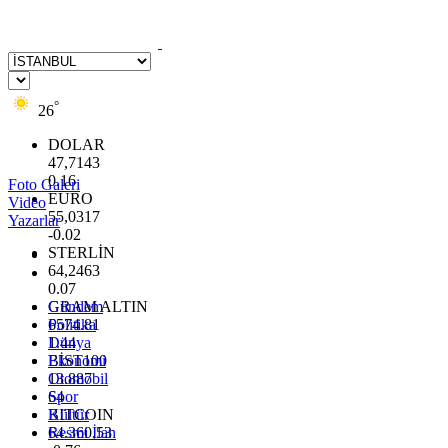
°
26
DOLAR
47,7143
0.16
Foto Galeri
EURO
Video
55,0317
Yazarlar
-0.02
STERLİN
64,2463
0.07
GRAM ALTIN
Gündem
6574.81
Politika
1.44
Dünya
BİST100
Ekonomi
13.887
Otomobil
64
Spor
BITCOIN
Kültür
64.360,53
Resmi İlan