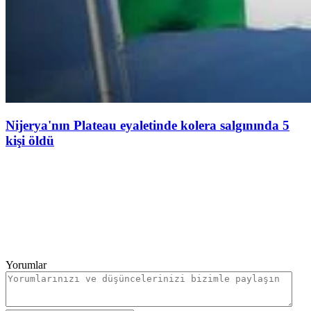
Nijerya'nın Plateau eyaletinde kolera salgınında 5
kişi öldü
Yorumlar