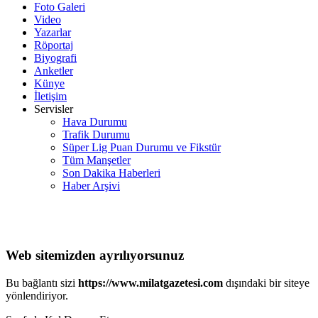
Foto Galeri
Video
Yazarlar
Röportaj
Biyografi
Anketler
Künye
İletişim
Servisler
Hava Durumu
Trafik Durumu
Süper Lig Puan Durumu ve Fikstür
Tüm Manşetler
Son Dakika Haberleri
Haber Arşivi
Web sitemizden ayrılıyorsunuz
Bu bağlantı sizi
https://www.milatgazetesi.com
dışındaki bir siteye
yönlendiriyor.