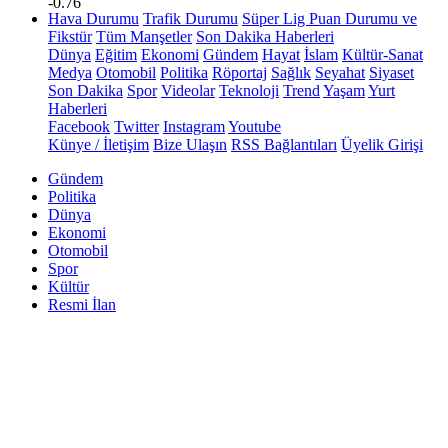
-0.76
Hava Durumu
Trafik Durumu
Süper Lig Puan Durumu ve
Fikstür
Tüm Manşetler
Son Dakika Haberleri
Dünya
Eğitim
Ekonomi
Gündem
Hayat
İslam
Kültür-Sanat
Medya
Otomobil
Politika
Röportaj
Sağlık
Seyahat
Siyaset
Son Dakika
Spor
Videolar
Teknoloji
Trend
Yaşam
Yurt
Haberleri
Facebook
Twitter
Instagram
Youtube
Künye / İletişim
Bize Ulaşın
RSS Bağlantıları
Üyelik Girişi
Gündem
Politika
Dünya
Ekonomi
Otomobil
Spor
Kültür
Resmi İlan