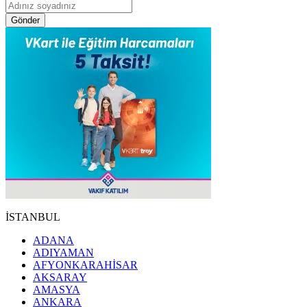
Gönder
İSTANBUL
ADANA
ADIYAMAN
AFYONKARAHİSAR
AKSARAY
AMASYA
ANKARA