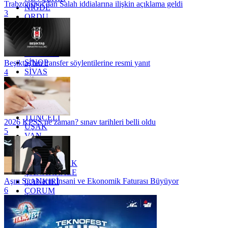
Trabzonspor'dan Salah iddialarına ilişkin açıklama geldi
NİĞDE
3
ORDU
OSMANİYE
RİZE
SAKARYA
SAMSUN
SİNOP
Beşiktaş'tan transfer söylentilerine resmi yanıt
SİVAS
4
SİİRT
TEKİRDAĞ
TOKAT
TRABZON
TUNCELİ
2026 KPSS ne zaman? sınav tarihleri belli oldu
UŞAK
5
VAN
YALOVA
YOZGAT
ZONGULDAK
ÇANAKKALE
Aşırı Sıcakların İnsani ve Ekonomik Faturası Büyüyor
ÇANKIRI
6
ÇORUM
İSTANBUL
İZMİR
ŞANLIURFA
ŞIRNAK