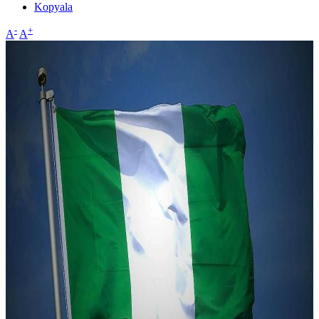
Kopyala
-
+
A
A