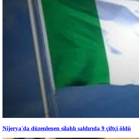
Nijerya'da düzenlenen silahlı saldırıda 9 çiftçi öldü