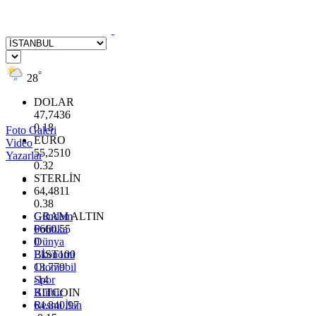
°
28
DOLAR
47,7436
0.18
Foto Galeri
EURO
Video
55,2510
Yazarlar
0.32
STERLİN
64,4811
0.38
GRAM ALTIN
Gündem
6660.55
Politika
0
Dünya
BİST100
Ekonomi
13.779
Otomobil
-14
Spor
BITCOIN
Kültür
64.840,97
Resmi İlan