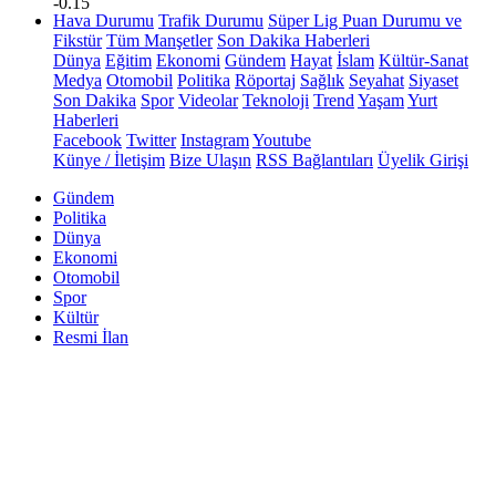
-0.15
Hava Durumu
Trafik Durumu
Süper Lig Puan Durumu ve
Fikstür
Tüm Manşetler
Son Dakika Haberleri
Dünya
Eğitim
Ekonomi
Gündem
Hayat
İslam
Kültür-Sanat
Medya
Otomobil
Politika
Röportaj
Sağlık
Seyahat
Siyaset
Son Dakika
Spor
Videolar
Teknoloji
Trend
Yaşam
Yurt
Haberleri
Facebook
Twitter
Instagram
Youtube
Künye / İletişim
Bize Ulaşın
RSS Bağlantıları
Üyelik Girişi
Gündem
Politika
Dünya
Ekonomi
Otomobil
Spor
Kültür
Resmi İlan