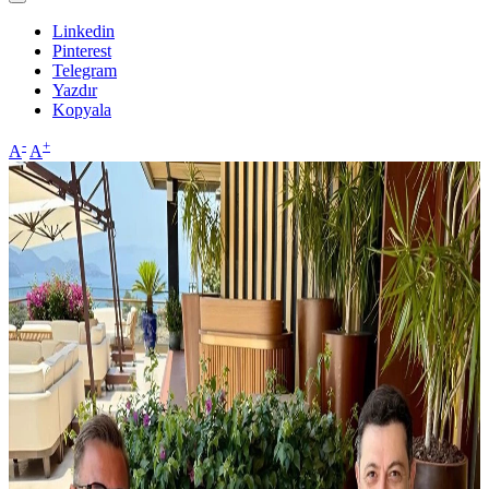
Linkedin
Pinterest
Telegram
Yazdır
Kopyala
-
+
A
A