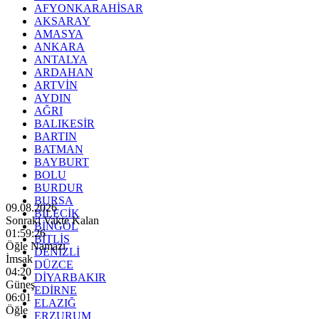
AFYONKARAHİSAR
AKSARAY
AMASYA
ANKARA
ANTALYA
ARDAHAN
ARTVİN
AYDIN
AĞRI
BALIKESİR
BARTIN
BATMAN
BAYBURT
BOLU
BURDUR
BURSA
09.08.2026
BİLECİK
Sonraki Vakte Kalan
BİNGÖL
01:59:24
BİTLİS
Öğle Namazı
DENİZLİ
İmsak
DÜZCE
04:20
DİYARBAKIR
Güneş
EDİRNE
06:01
ELAZIĞ
Öğle
ERZURUM