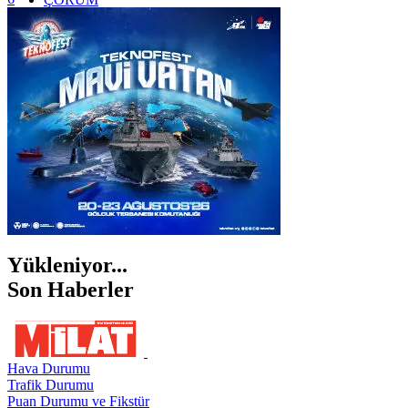
İSTANBUL
İZMİR
ŞANLIURFA
ŞIRNAK
Yükleniyor...
Son Haberler
Hava Durumu
Trafik Durumu
Puan Durumu ve Fikstür