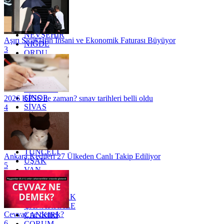
MERSİN
MUĞLA
MUŞ
NEVŞEHİR
Aşırı Sıcakların İnsani ve Ekonomik Faturası Büyüyor
NİĞDE
3
ORDU
OSMANİYE
RİZE
SAKARYA
SAMSUN
SİNOP
2026 KPSS ne zaman? sınav tarihleri belli oldu
SİVAS
4
SİİRT
TEKİRDAĞ
TOKAT
TRABZON
TUNCELİ
Ankara Kedileri 27 Ülkeden Canlı Takip Ediliyor
UŞAK
5
VAN
YALOVA
YOZGAT
ZONGULDAK
ÇANAKKALE
Cevvaz ne demek?
ÇANKIRI
6
ÇORUM