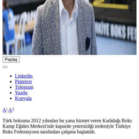
Paylaş
Linkedin
Pinterest
Telegram
Yazdır
Kopyala
-
+
A
A
Türk boksuna 2012 yılından bu yana hizmet veren Kadıdağı Boks
Kamp Eğitim Merkezi'nde kapasite yetersizliği nedeniyle Türkiye
Boks Federasyonu tarafından çalışma başlatıldı.