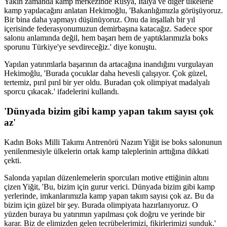
Yakın zamanda kamp merkezinde Rusya, İtalya ve diğer ülkelerle
kamp yapılacağını anlatan Hekimoğlu, 'Bakanlığımızla görüşüyoruz.
Bir bina daha yapmayı düşünüyoruz. Onu da inşallah bir yıl
içerisinde federasyonumuzun demirbaşına katacağız. Sadece spor
salonu anlamında değil, hem başarı hem de yaptıklarımızla boks
sporunu Türkiye'ye sevdireceğiz.' diye konuştu.
Yapılan yatırımlarla başarının da artacağına inandığını vurgulayan
Hekimoğlu, 'Burada çocuklar daha hevesli çalışıyor. Çok güzel,
tertemiz, pırıl pırıl bir yer oldu. Buradan çok olimpiyat madalyalı
sporcu çıkacak.' ifadelerini kullandı.
'Dünyada bizim gibi kamp yapan takım sayısı çok
az'
Kadın Boks Milli Takımı Antrenörü Nazım Yiğit ise boks salonunun
yenilenmesiyle ülkelerin ortak kamp taleplerinin arttığına dikkati
çekti.
Salonda yapılan düzenlemelerin sporcuları motive ettiğinin altını
çizen Yiğit, 'Bu, bizim için gurur verici. Dünyada bizim gibi kamp
yerlerinde, imkanlarımızla kamp yapan takım sayısı çok az. Bu da
bizim için güzel bir şey. Burada olimpiyata hazırlanıyoruz. O
yüzden buraya bu yatırımın yapılması çok doğru ve yerinde bir
karar. Biz de elimizden gelen tecrübelerimizi, fikirlerimizi sunduk.'