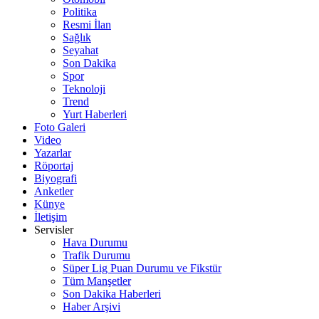
Politika
Resmi İlan
Sağlık
Seyahat
Son Dakika
Spor
Teknoloji
Trend
Yurt Haberleri
Foto Galeri
Video
Yazarlar
Röportaj
Biyografi
Anketler
Künye
İletişim
Servisler
Hava Durumu
Trafik Durumu
Süper Lig Puan Durumu ve Fikstür
Tüm Manşetler
Son Dakika Haberleri
Haber Arşivi