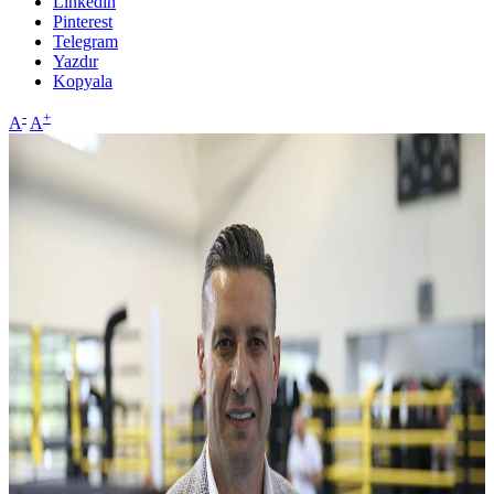
Linkedin
Pinterest
Telegram
Yazdır
Kopyala
-
+
A
A