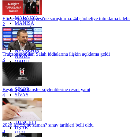
KONYA
KÜTAHYA
KİLİS
MALATYA
Etimesgut Belediyesi'ne soruşturma: 44 şüpheliye tutuklama talebi
MANİSA
2
MARDİN
MERSİN
MUĞLA
MUŞ
NEVŞEHİR
Trabzonspor'dan Salah iddialarına ilişkin açıklama geldi
NİĞDE
3
ORDU
OSMANİYE
RİZE
SAKARYA
SAMSUN
SİNOP
Beşiktaş'tan transfer söylentilerine resmi yanıt
SİVAS
4
SİİRT
TEKİRDAĞ
TOKAT
TRABZON
TUNCELİ
2026 KPSS ne zaman? sınav tarihleri belli oldu
UŞAK
5
VAN