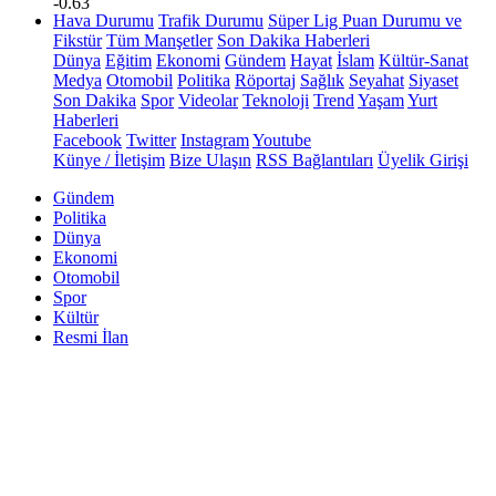
-0.63
Hava Durumu
Trafik Durumu
Süper Lig Puan Durumu ve
Fikstür
Tüm Manşetler
Son Dakika Haberleri
Dünya
Eğitim
Ekonomi
Gündem
Hayat
İslam
Kültür-Sanat
Medya
Otomobil
Politika
Röportaj
Sağlık
Seyahat
Siyaset
Son Dakika
Spor
Videolar
Teknoloji
Trend
Yaşam
Yurt
Haberleri
Facebook
Twitter
Instagram
Youtube
Künye / İletişim
Bize Ulaşın
RSS Bağlantıları
Üyelik Girişi
Gündem
Politika
Dünya
Ekonomi
Otomobil
Spor
Kültür
Resmi İlan