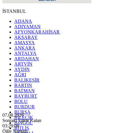
İSTANBUL
ADANA
ADIYAMAN
AFYONKARAHİSAR
AKSARAY
AMASYA
ANKARA
ANTALYA
ARDAHAN
ARTVİN
AYDIN
AĞRI
BALIKESİR
BARTIN
BATMAN
BAYBURT
BOLU
BURDUR
BURSA
07.08.2026
BİLECİK
Sonraki Vakte Kalan
BİNGÖL
03:29:04
BİTLİS
Öğle Namazı