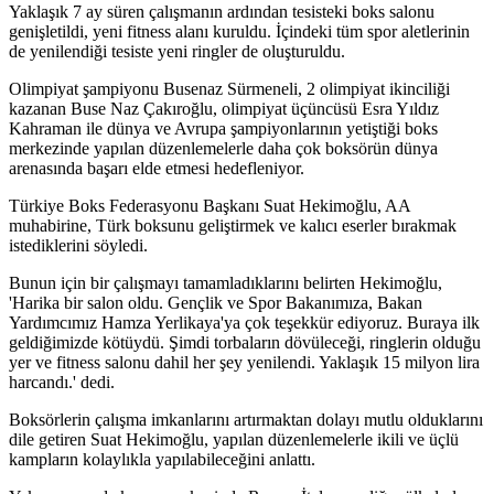
Yaklaşık 7 ay süren çalışmanın ardından tesisteki boks salonu
genişletildi, yeni fitness alanı kuruldu. İçindeki tüm spor aletlerinin
de yenilendiği tesiste yeni ringler de oluşturuldu.
Olimpiyat şampiyonu Busenaz Sürmeneli, 2 olimpiyat ikinciliği
kazanan Buse Naz Çakıroğlu, olimpiyat üçüncüsü Esra Yıldız
Kahraman ile dünya ve Avrupa şampiyonlarının yetiştiği boks
merkezinde yapılan düzenlemelerle daha çok boksörün dünya
arenasında başarı elde etmesi hedefleniyor.
Türkiye Boks Federasyonu Başkanı Suat Hekimoğlu, AA
muhabirine, Türk boksunu geliştirmek ve kalıcı eserler bırakmak
istediklerini söyledi.
Bunun için bir çalışmayı tamamladıklarını belirten Hekimoğlu,
'Harika bir salon oldu. Gençlik ve Spor Bakanımıza, Bakan
Yardımcımız Hamza Yerlikaya'ya çok teşekkür ediyoruz. Buraya ilk
geldiğimizde kötüydü. Şimdi torbaların dövüleceği, ringlerin olduğu
yer ve fitness salonu dahil her şey yenilendi. Yaklaşık 15 milyon lira
harcandı.' dedi.
Boksörlerin çalışma imkanlarını artırmaktan dolayı mutlu olduklarını
dile getiren Suat Hekimoğlu, yapılan düzenlemelerle ikili ve üçlü
kampların kolaylıkla yapılabileceğini anlattı.