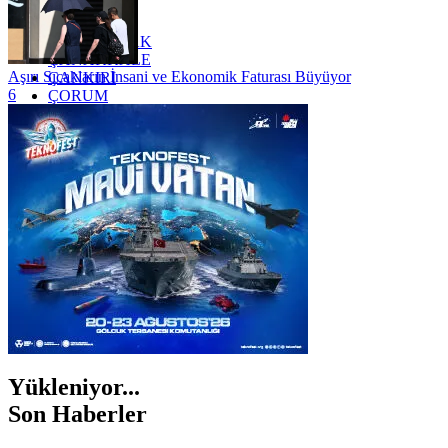
YALOVA
YOZGAT
ZONGULDAK
ÇANAKKALE
Aşırı Sıcakların İnsani ve Ekonomik Faturası Büyüyor
ÇANKIRI
6
ÇORUM
İSTANBUL
İZMİR
ŞANLIURFA
ŞIRNAK
Yükleniyor...
Son Haberler