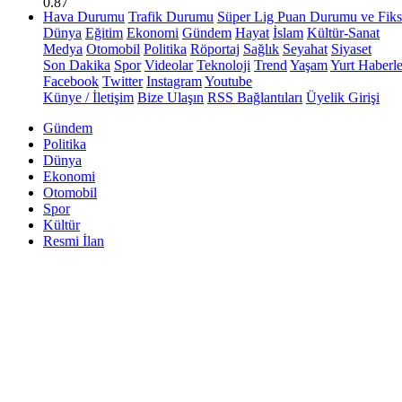
0.87
Hava Durumu
Trafik Durumu
Süper Lig Puan Durumu ve Fiks
Dünya
Eğitim
Ekonomi
Gündem
Hayat
İslam
Kültür-Sanat
Medya
Otomobil
Politika
Röportaj
Sağlık
Seyahat
Siyaset
Son Dakika
Spor
Videolar
Teknoloji
Trend
Yaşam
Yurt Haberle
Facebook
Twitter
Instagram
Youtube
Künye / İletişim
Bize Ulaşın
RSS Bağlantıları
Üyelik Girişi
Gündem
Politika
Dünya
Ekonomi
Otomobil
Spor
Kültür
Resmi İlan