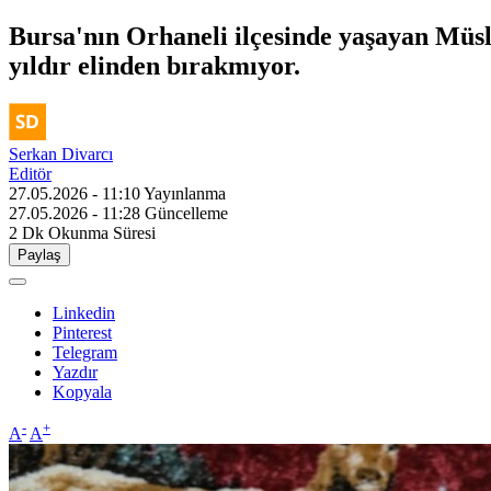
Bursa'nın Orhaneli ilçesinde yaşayan Mü
yıldır elinden bırakmıyor.
Serkan Divarcı
Editör
27.05.2026 - 11:10
Yayınlanma
27.05.2026 - 11:28
Güncelleme
2 Dk
Okunma Süresi
Paylaş
Linkedin
Pinterest
Telegram
Yazdır
Kopyala
-
+
A
A