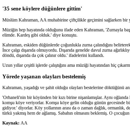
'35 sene köylere düğünlere gittim'
Müslüm Kahraman, AA muhabirine çiftçilikle geçimini sağlarken bir y
Müziğin hep hayatında olduğunu ifade eden Kahraman, 'Zurnayla başl
elimde. Kardeş gibi olduk.' diye konuştu.
Kahraman, eskiden düğünlerde çoğunlukla zurna çalındığını belirterek
İnce çalgı dışarıda olmuyordu. Dışarıda genelde davul zurna ağırlıklı
döndü, dışarıda da çok çalınır oldu.' ifadelerini kullandı.
Uzun yıllar çeşitli işlerde çalıştığını ama müziği hayatından hiç çıka
Yörede yaşanan olayları bestelemiş
Kahraman, yaşadığı ve şahit olduğu olayları bestelerine döktüğünü anl
'Orhaneli'nin bir köyünden bir kızı birine nişanlamışlar. Aynı oğlanda 
komşu köye veriyorlar. Komşu köye gelin olduğu günün gecesinde bir y
gidiyor.' diyorlar. Köy yollarının arası da o zaman dağlık, ormanlık
türkü yakmış hem de ağlamış. Sabahın olmasını beklemiş. O çocuğun çe
Kaynak:
AA