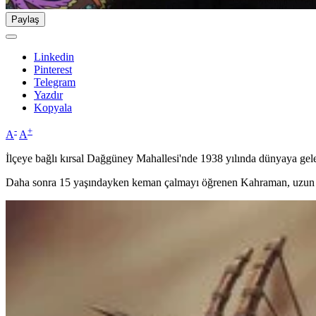
Paylaş
Linkedin
Pinterest
Telegram
Yazdır
Kopyala
-
+
A
A
İlçeye bağlı kırsal Dağgüney Mahallesi'nde 1938 yılında dünyaya gel
Daha sonra 15 yaşındayken keman çalmayı öğrenen Kahraman, uzun yı