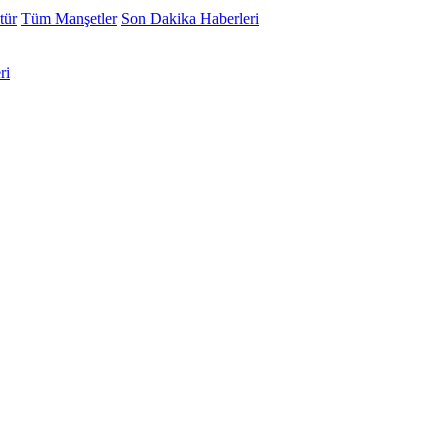
tür
Tüm Manşetler
Son Dakika Haberleri
ri