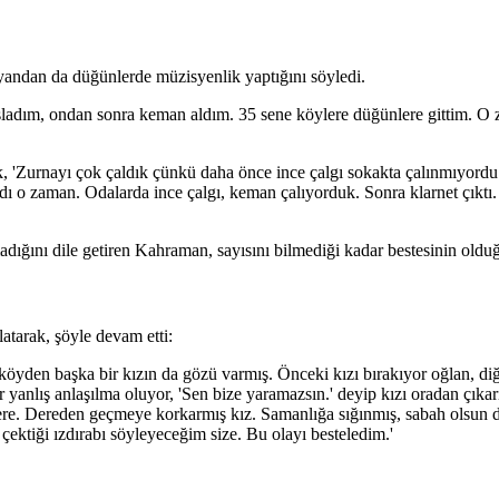
andan da düğünlerde müzisyenlik yaptığını söyledi.
adım, ondan sonra keman aldım. 35 sene köylere düğünlere gittim. O 
, 'Zurnayı çok çaldık çünkü daha önce ince çalgı sokakta çalınmıyordu
ydı o zaman. Odalarda ince çalgı, keman çalıyorduk. Sonra klarnet çıktı
rmadığını dile getiren Kahraman, sayısını bilmediği kadar bestesinin old
atarak, şöyle devam etti:
köyden başka bir kızın da gözü varmış. Önceki kızı bırakıyor oğlan, diğer
anlış anlaşılma oluyor, 'Sen bize yaramazsın.' deyip kızı oradan çıka
, dere. Dereden geçmeye korkarmış kız. Samanlığa sığınmış, sabah olsun
ktiği ızdırabı söyleyeceğim size. Bu olayı besteledim.'