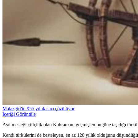
Malazgirt'in 955 yıllık sırrı çözülüyor
İçeriği Görüntüle
Asıl mesleği çiftçilik olan Kahraman, geçmişten bugüne taşıdığı türkül
Kendi türkülerini de besteleyen, en az 120 yıllık olduğunu düşündüğ