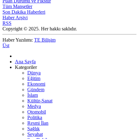
Puan Durumu ve Fikstür
Tüm Manşetler
Son Dakika Haberleri
Haber Arşivi
RSS
Copyright © 2025. Her hakkı saklıdır.
Haber Yazılımı:
TE Bilişim
Üst
Ana Sayfa
Kategoriler
Dünya
Eğitim
Ekonomi
Gündem
İslam
Kültür-Sanat
Medya
Otomobil
Politika
Resmi İlan
Sağlık
Seyahat