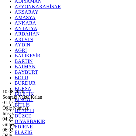
ADIYAMAN
AFYONKARAHİSAR
AKSARAY
AMASYA
ANKARA
ANTALYA
ARDAHAN
ARTVİN
AYDIN
AĞRI
BALIKESİR
BARTIN
BATMAN
BAYBURT
BOLU
BURDUR
BURSA
10.08.2026
BİLECİK
Sonraki Vakte Kalan
BİNGÖL
01:17:23
BİTLİS
Öğle Namazı
DENİZLİ
İmsak
DÜZCE
04:22
DİYARBAKIR
Güneş
EDİRNE
06:02
ELAZIĞ
Öğle