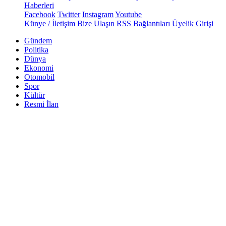
Haberleri
Facebook
Twitter
Instagram
Youtube
Künye / İletişim
Bize Ulaşın
RSS Bağlantıları
Üyelik Girişi
Gündem
Politika
Dünya
Ekonomi
Otomobil
Spor
Kültür
Resmi İlan