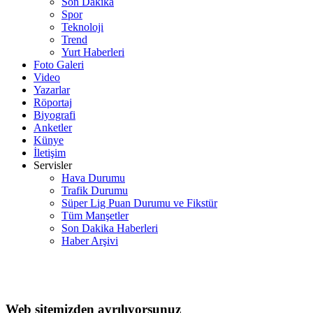
Son Dakika
Spor
Teknoloji
Trend
Yurt Haberleri
Foto Galeri
Video
Yazarlar
Röportaj
Biyografi
Anketler
Künye
İletişim
Servisler
Hava Durumu
Trafik Durumu
Süper Lig Puan Durumu ve Fikstür
Tüm Manşetler
Son Dakika Haberleri
Haber Arşivi
Web sitemizden ayrılıyorsunuz