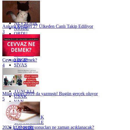
MARDİN
MERSİN
MUĞLA
MUŞ
NEVŞEHİR
Ankara Kedileri 27 Ülkeden Canlı Takip Ediliyor
NİĞDE
3
ORDU
OSMANİYE
RİZE
SAKARYA
SAMSUN
SİNOP
Cevvaz ne demek?
SİVAS
4
SİİRT
TEKİRDAĞ
TOKAT
TRABZON
TUNCELİ
Milat yazarı 2019 da yazmıştı! Bugün gerçek oluyor
UŞAK
5
VAN
YALOVA
YOZGAT
ZONGULDAK
ÇANAKKALE
2026 LGS tercih sonuçları ne zaman açıklanacak?
ÇANKIRI