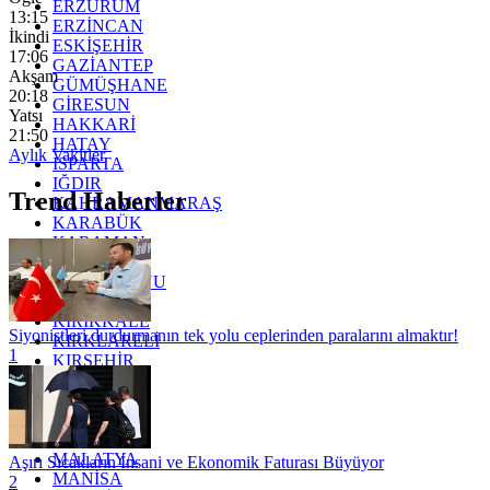
ERZURUM
13:15
ERZİNCAN
İkindi
ESKİŞEHİR
17:06
GAZİANTEP
Akşam
GÜMÜŞHANE
20:18
GİRESUN
Yatsı
HAKKARİ
21:50
HATAY
Aylık Vakitler
ISPARTA
IĞDIR
Trend Haberler
KAHRAMANMARAŞ
KARABÜK
KARAMAN
KARS
KASTAMONU
KAYSERİ
KIRIKKALE
Siyonistleri durdurmanın tek yolu ceplerinden paralarını almaktır!
KIRKLARELİ
1
KIRŞEHİR
KOCAELİ
KONYA
KÜTAHYA
KİLİS
MALATYA
Aşırı Sıcakların İnsani ve Ekonomik Faturası Büyüyor
MANİSA
2