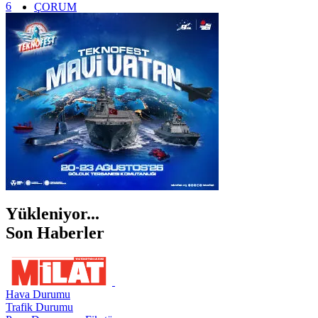
6
ÇORUM
İSTANBUL
İZMİR
ŞANLIURFA
ŞIRNAK
Yükleniyor...
Son Haberler
Hava Durumu
Trafik Durumu