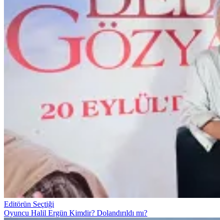
Editörün Seçtiği
Oyuncu Halil Ergün Kimdir? Dolandırıldı mı?