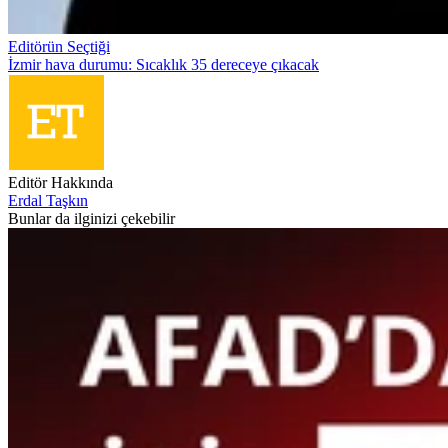
Editörün Seçtiği
İzmir hava durumu: Sıcaklık 35 dereceye çıkacak
Editör Hakkında
Erdal Taşkın
Bunlar da ilginizi çekebilir