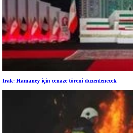
Irak: Hamaney için cenaze töreni düzenlenecek