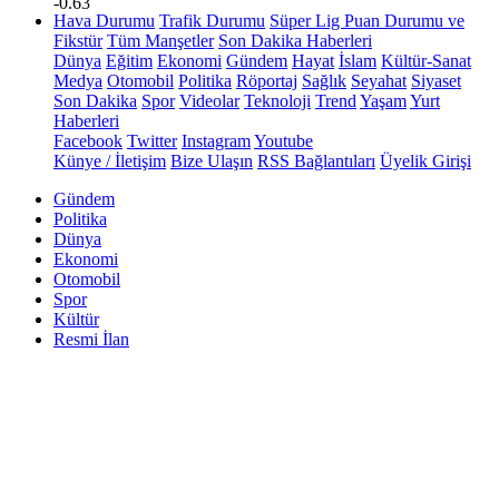
-0.63
Hava Durumu
Trafik Durumu
Süper Lig Puan Durumu ve
Fikstür
Tüm Manşetler
Son Dakika Haberleri
Dünya
Eğitim
Ekonomi
Gündem
Hayat
İslam
Kültür-Sanat
Medya
Otomobil
Politika
Röportaj
Sağlık
Seyahat
Siyaset
Son Dakika
Spor
Videolar
Teknoloji
Trend
Yaşam
Yurt
Haberleri
Facebook
Twitter
Instagram
Youtube
Künye / İletişim
Bize Ulaşın
RSS Bağlantıları
Üyelik Girişi
Gündem
Politika
Dünya
Ekonomi
Otomobil
Spor
Kültür
Resmi İlan