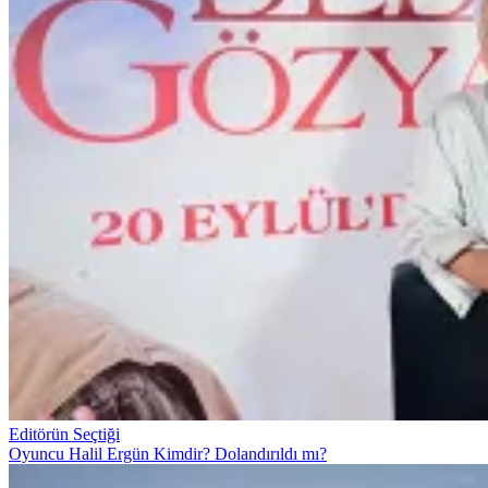
Editörün Seçtiği
Oyuncu Halil Ergün Kimdir? Dolandırıldı mı?