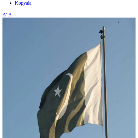
Kopyala
-
+
A
A