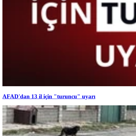
AFAD'dan 13 il için "turuncu" uyarı