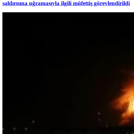
saldırısına uğramasıyla ilgili müfettiş görevlendirildi