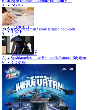
SİNOP
Beşiktaş'tan transfer söylentilerine resmi yanıt
SİVAS
4
SİİRT
TEKİRDAĞ
TOKAT
TRABZON
TUNCELİ
2026 KPSS ne zaman? sınav tarihleri belli oldu
UŞAK
5
VAN
YALOVA
YOZGAT
ZONGULDAK
ÇANAKKALE
Aşırı Sıcakların İnsani ve Ekonomik Faturası Büyüyor
ÇANKIRI
6
ÇORUM
İSTANBUL
İZMİR
ŞANLIURFA
ŞIRNAK