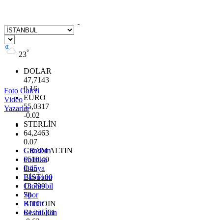
°
23
DOLAR
47,7143
0.16
Foto Galeri
EURO
Video
55,0317
Yazarlar
-0.02
STERLİN
64,2463
0.07
GRAM ALTIN
Gündem
6510.40
Politika
0.45
Dünya
BİST100
Ekonomi
13.799
Otomobil
70
Spor
BITCOIN
Kültür
64.225,61
Resmi İlan