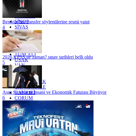
RİZE
SAKARYA
SAMSUN
SİNOP
Beşiktaş'tan transfer söylentilerine resmi yanıt
SİVAS
4
SİİRT
TEKİRDAĞ
TOKAT
TRABZON
TUNCELİ
2026 KPSS ne zaman? sınav tarihleri belli oldu
UŞAK
5
VAN
YALOVA
YOZGAT
ZONGULDAK
ÇANAKKALE
Aşırı Sıcakların İnsani ve Ekonomik Faturası Büyüyor
ÇANKIRI
6
ÇORUM
İSTANBUL
İZMİR
ŞANLIURFA
ŞIRNAK