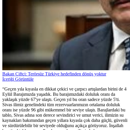
Bakan Çiftçi: Terörsüz Türkiye hedefinden dönüş yoktur
İçeriği Görüntüle
“Geçen yıla kıyasla en dikkat çekici ve çarpıcı artışlardan birini de 4
Eylül Barajımızda yaşadık. Bu barajımızdaki doluluk oranı da
yaklaşık yüzde 67'ye ulaştı. Geçen yıl bu oran sadece yüzde 5'ti.
Sivas ilimiz genelindeki tüm rezervuarlarımızın ortalama doluluk
oranı ise yüzde 96 gibi mükemmel bir seviye ulaştı. Barajlardaki bu
tablo, Sivas adına son derece sevindirici ve umut verici, ilimizin su
kaynakları bakımından geçen yıllara kıyasla çok daha güçlü, güvenli
ve sürdürülebilir bir seviyede olduğunu açıkça görüyoruz. İnşallah