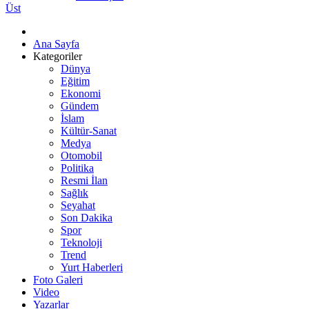
Üst
Ana Sayfa
Kategoriler
Dünya
Eğitim
Ekonomi
Gündem
İslam
Kültür-Sanat
Medya
Otomobil
Politika
Resmi İlan
Sağlık
Seyahat
Son Dakika
Spor
Teknoloji
Trend
Yurt Haberleri
Foto Galeri
Video
Yazarlar