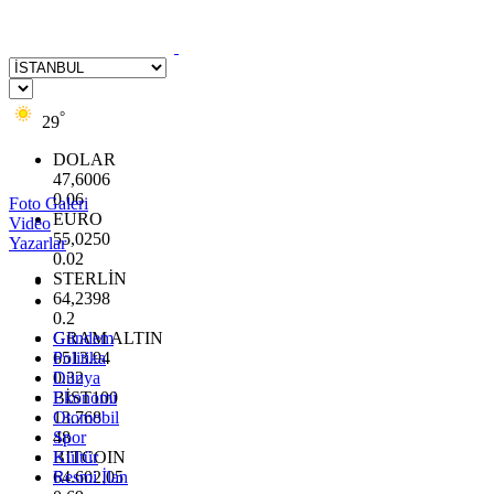
°
29
DOLAR
47,6006
0.06
Foto Galeri
EURO
Video
55,0250
Yazarlar
0.02
STERLİN
64,2398
0.2
GRAM ALTIN
Gündem
6513.94
Politika
0.32
Dünya
BİST100
Ekonomi
13.768
Otomobil
48
Spor
BITCOIN
Kültür
64.602,05
Resmi İlan