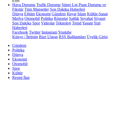
0.69
Hava Durumu
Trafik Durumu
Süper Lig Puan Durumu ve
Fikstür
Tüm Manşetler
Son Dakika Haberleri
Dünya
Eğitim
Ekonomi
Gündem
Hayat
İslam
Kültür-Sanat
Medya
Otomobil
Politika
Röportaj
Sağlık
Seyahat
Siyaset
Son Dakika
Spor
Videolar
Teknoloji
Trend
Yaşam
Yurt
Haberleri
Facebook
Twitter
Instagram
Youtube
Künye / İletişim
Bize Ulaşın
RSS Bağlantıları
Üyelik Girişi
Gündem
Politika
Dünya
Ekonomi
Otomobil
Spor
Kültür
Resmi İlan