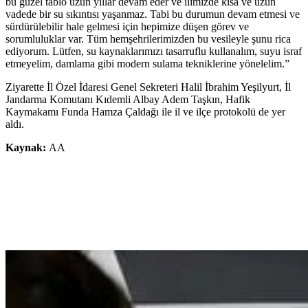
bu güzel tablo uzun yıllar devam eder ve ilimizde kısa ve uzun
vadede bir su sıkıntısı yaşanmaz. Tabi bu durumun devam etmesi ve
sürdürülebilir hale gelmesi için hepimize düşen görev ve
sorumluluklar var. Tüm hemşehrilerimizden bu vesileyle şunu rica
ediyorum. Lütfen, su kaynaklarımızı tasarruflu kullanalım, suyu israf
etmeyelim, damlama gibi modern sulama tekniklerine yönelelim.”
Ziyarette İl Özel İdaresi Genel Sekreteri Halil İbrahim Yeşilyurt, İl
Jandarma Komutanı Kıdemli Albay Adem Taşkın, Hafik
Kaymakamı Funda Hamza Çaldağı ile il ve ilçe protokolü de yer
aldı.
Kaynak:
AA