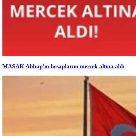
MASAK Ahbap'ın hesaplarını mercek altına aldı