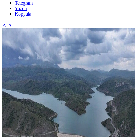
Telegram
Yazdır
Kopyala
-
+
A
A