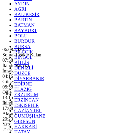
AYDIN
AĞRI
BALIKESİR
BARTIN
BATMAN
BAYBURT
BOLU
BURDUR
BURSA
06.08.2026
BİLECİK
Sonraki Vakte Kalan
BİNGÖL
07:56
BİTLİS
İkindi Namazı
DENİZLİ
İmsak
DÜZCE
04:16
DİYARBAKIR
Güneş
EDİRNE
05:58
ELAZIĞ
Öğle
ERZURUM
13:15
ERZİNCAN
İkindi
ESKİŞEHİR
17:08
GAZİANTEP
Akşam
GÜMÜŞHANE
20:23
GİRESUN
Yatsı
HAKKARİ
21:57
HATAY