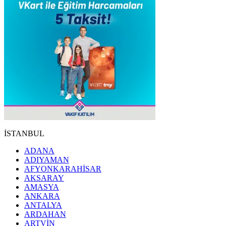
İSTANBUL
ADANA
ADIYAMAN
AFYONKARAHİSAR
AKSARAY
AMASYA
ANKARA
ANTALYA
ARDAHAN
ARTVİN