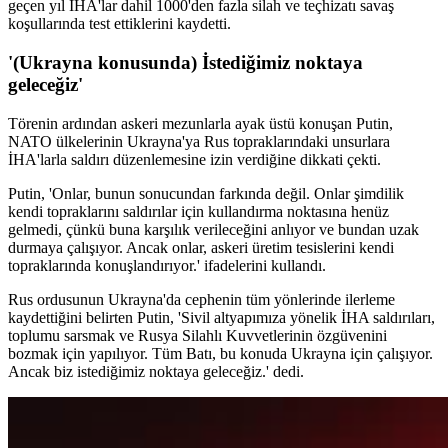
geçen yıl İHA'lar dahil 1000'den fazla silah ve teçhizatı savaş
koşullarında test ettiklerini kaydetti.
'(Ukrayna konusunda) İstediğimiz noktaya
geleceğiz'
Törenin ardından askeri mezunlarla ayak üstü konuşan Putin,
NATO ülkelerinin Ukrayna'ya Rus topraklarındaki unsurlara
İHA'larla saldırı düzenlemesine izin verdiğine dikkati çekti.
Putin, 'Onlar, bunun sonucundan farkında değil. Onlar şimdilik
kendi topraklarını saldırılar için kullandırma noktasına henüz
gelmedi, çünkü buna karşılık verileceğini anlıyor ve bundan uzak
durmaya çalışıyor. Ancak onlar, askeri üretim tesislerini kendi
topraklarında konuşlandırıyor.' ifadelerini kullandı.
Rus ordusunun Ukrayna'da cephenin tüm yönlerinde ilerleme
kaydettiğini belirten Putin, 'Sivil altyapımıza yönelik İHA saldırıları,
toplumu sarsmak ve Rusya Silahlı Kuvvetlerinin özgüvenini
bozmak için yapılıyor. Tüm Batı, bu konuda Ukrayna için çalışıyor.
Ancak biz istediğimiz noktaya geleceğiz.' dedi.