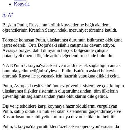
Kopyala
-
+
A
A
Başkan Putin, Rusya'nın kolluk kuvvetlerine bağlı akademi
öğrencilerinin Kremlin Sarayı'ndaki mezuniyet törenine katıldı.
Törende konuşan Putin, uluslararası durumun istikrarsız olduğuna
işaret ederek, 'Orta Doğu'daki silahlı çatışmalar devam ediyor.
Avrasya bölgesi dahil dünyanın birçok bölgesinde çatışma
potansiyeli önemli ölçüde arttı.' değerlendirmesinde bulundu.
NATO'nun Ukrayna'ya askeri ve maddi destek sağladığını ancak
bununla yetinmediğini söyleyen Putin, Batı'nın askeri bütçeyi
artırarak Rusya ile savaşmak için hazırlık yaptığına dikkati çekti.
Putin, Avrupa'da eşit ve bölünmez güvenlik sistemi ve çok kutuplu
uluslararası ilişkiler sisteminin oluşturulmasından, tüm ülkelerin
güvenliğinin sağlanmasından yana olduklarını dile getirdi.
Dış ve iç tehditlere karşı koymaya hazır olduklarını vurgulayan
Putin, sahip oldukları nükleer silah sistemlerini güçlendirmeye ve
Rus ordusunun kabiliyetini artırmaya devam ettiklerini belirtti.
Putin, Ukrayna'da yürüttükleri 'özel askeri operasyon' esnasında