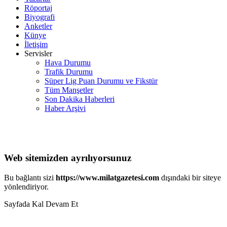
Röportaj
Biyografi
Anketler
Künye
İletişim
Servisler
Hava Durumu
Trafik Durumu
Süper Lig Puan Durumu ve Fikstür
Tüm Manşetler
Son Dakika Haberleri
Haber Arşivi
Web sitemizden ayrılıyorsunuz
Bu bağlantı sizi
https://www.milatgazetesi.com
dışındaki bir siteye
yönlendiriyor.
Sayfada Kal
Devam Et