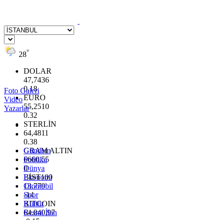
°
28
DOLAR
47,7436
0.18
Foto Galeri
EURO
Video
55,2510
Yazarlar
0.32
STERLİN
64,4811
0.38
GRAM ALTIN
Gündem
6660.55
Politika
0
Dünya
BİST100
Ekonomi
13.779
Otomobil
-14
Spor
BITCOIN
Kültür
64.840,97
Resmi İlan