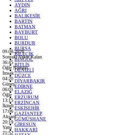
AYDIN
AĞRI
BALIKESİR
BARTIN
BATMAN
BAYBURT
BOLU
BURDUR
BURSA
09.08.2026
BİLECİK
Sonraki Vakte Kalan
BİNGÖL
36:43
BİTLİS
Öğle Namazı
DENİZLİ
İmsak
DÜZCE
04:20
DİYARBAKIR
Güneş
EDİRNE
06:01
ELAZIĞ
Öğle
ERZURUM
13:15
ERZİNCAN
İkindi
ESKİŞEHİR
17:06
GAZİANTEP
Akşam
GÜMÜŞHANE
20:19
GİRESUN
Yatsı
HAKKARİ
21:52