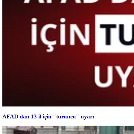
AFAD'dan 13 il için "turuncu" uyarı