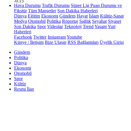
-0.15
Hava Durumu
Trafik Durumu
Süper Lig Puan Durumu ve
Fikstür
Tüm Manşetler
Son Dakika Haberleri
Dünya
Eğitim
Ekonomi
Gündem
Hayat
İslam
Kültür-Sanat
Medya
Otomobil
Politika
Röportaj
Sağlık
Seyahat
Siyaset
Son Dakika
Spor
Videolar
Teknoloji
Trend
Yaşam
Yurt
Haberleri
Facebook
Twitter
Instagram
Youtube
Künye / İletişim
Bize Ulaşın
RSS Bağlantıları
Üyelik Girişi
Gündem
Politika
Dünya
Ekonomi
Otomobil
Spor
Kültür
Resmi İlan