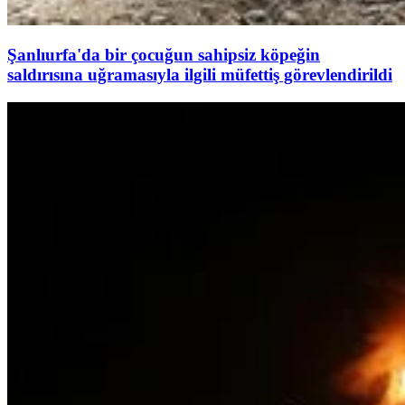
Şanlıurfa'da bir çocuğun sahipsiz köpeğin
saldırısına uğramasıyla ilgili müfettiş görevlendirildi