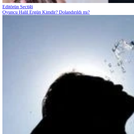
Editörün Seçtiği
Oyuncu Halil Ergün Kimdir? Dolandırıldı mı?