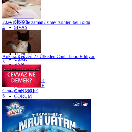
OSMANİYE
RİZE
SAKARYA
SAMSUN
SİNOP
2026 KPSS ne zaman? sınav tarihleri belli oldu
SİVAS
4
SİİRT
TEKİRDAĞ
TOKAT
TRABZON
TUNCELİ
Ankara Kedileri 27 Ülkeden Canlı Takip Ediliyor
UŞAK
5
VAN
YALOVA
YOZGAT
ZONGULDAK
ÇANAKKALE
Cevvaz ne demek?
ÇANKIRI
6
ÇORUM
İSTANBUL
İZMİR
ŞANLIURFA
ŞIRNAK