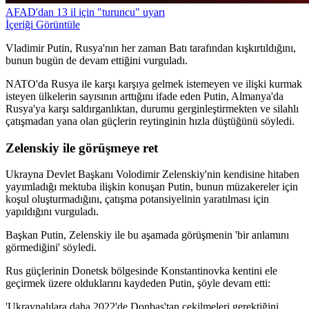
AFAD'dan 13 il için "turuncu" uyarı
İçeriği Görüntüle
Vladimir Putin, Rusya'nın her zaman Batı tarafından kışkırtıldığını,
bunun bugün de devam ettiğini vurguladı.
NATO'da Rusya ile karşı karşıya gelmek istemeyen ve ilişki kurmak
isteyen ülkelerin sayısının arttığını ifade eden Putin, Almanya'da
Rusya'ya karşı saldırganlıktan, durumu gerginleştirmekten ve silahlı
çatışmadan yana olan güçlerin reytinginin hızla düştüğünü söyledi.
Zelenskiy ile görüşmeye ret
Ukrayna Devlet Başkanı Volodimir Zelenskiy'nin kendisine hitaben
yayımladığı mektuba ilişkin konuşan Putin, bunun müzakereler için
koşul oluşturmadığını, çatışma potansiyelinin yaratılması için
yapıldığını vurguladı.
Başkan Putin, Zelenskiy ile bu aşamada görüşmenin 'bir anlamını
görmediğini' söyledi.
Rus güçlerinin Donetsk bölgesinde Konstantinovka kentini ele
geçirmek üzere olduklarını kaydeden Putin, şöyle devam etti:
'Ukraynalılara daha 2022'de Donbas'tan çekilmeleri gerektiğini