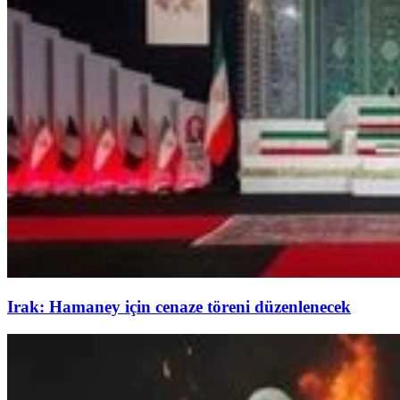
Irak: Hamaney için cenaze töreni düzenlenecek