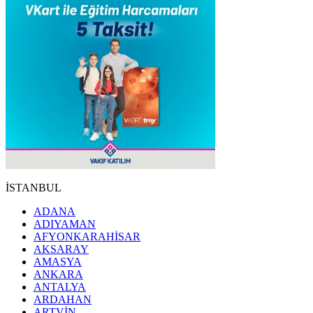
İSTANBUL
ADANA
ADIYAMAN
AFYONKARAHİSAR
AKSARAY
AMASYA
ANKARA
ANTALYA
ARDAHAN
ARTVİN