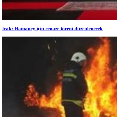
Irak: Hamaney için cenaze töreni düzenlenecek