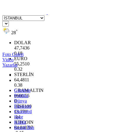
°
28
DOLAR
47,7436
0.18
Foto Galeri
EURO
Video
55,2510
Yazarlar
0.32
STERLİN
64,4811
0.38
GRAM ALTIN
Gündem
6660.55
Politika
0
Dünya
BİST100
Ekonomi
13.779
Otomobil
-14
Spor
BITCOIN
Kültür
64.840,97
Resmi İlan