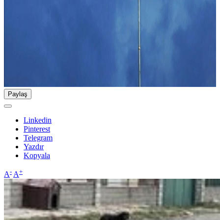
Paylaş
Linkedin
Pinterest
Telegram
Yazdır
Kopyala
-
+
A
A