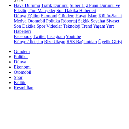
-0.15
Hava Durumu
Trafik Durumu
Süper Lig Puan Durumu ve
Fikstür
Tüm Manşetler
Son Dakika Haberleri
Dünya
Eğitim
Ekonomi
Gündem
Hayat
İslam
Kültür-Sanat
Medya
Otomobil
Politika
Röportaj
Sağlık
Seyahat
Siyaset
Son Dakika
Spor
Videolar
Teknoloji
Trend
Yaşam
Yurt
Haberleri
Facebook
Twitter
Instagram
Youtube
Künye / İletişim
Bize Ulaşın
RSS Bağlantıları
Üyelik Girişi
Gündem
Politika
Dünya
Ekonomi
Otomobil
Spor
Kültür
Resmi İlan