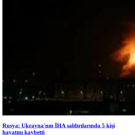
Rusya: Ukrayna'nın İHA saldırılarında 5 kişi
hayatını kaybetti