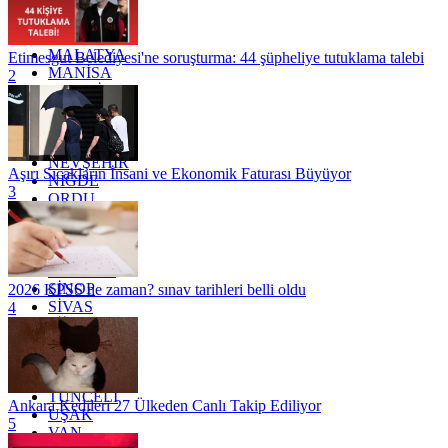
KONYA
KÜTAHYA
KİLİS
MALATYA
Etimesgut Belediyesi'ne soruşturma: 44 şüpheliye tutuklama talebi
MANİSA
2
MARDİN
MERSİN
MUĞLA
MUŞ
NEVŞEHİR
Aşırı Sıcakların İnsani ve Ekonomik Faturası Büyüyor
NİĞDE
3
ORDU
OSMANİYE
RİZE
SAKARYA
SAMSUN
SİNOP
2026 KPSS ne zaman? sınav tarihleri belli oldu
SİVAS
4
SİİRT
TEKİRDAĞ
TOKAT
TRABZON
TUNCELİ
Ankara Kedileri 27 Ülkeden Canlı Takip Ediliyor
UŞAK
5
VAN