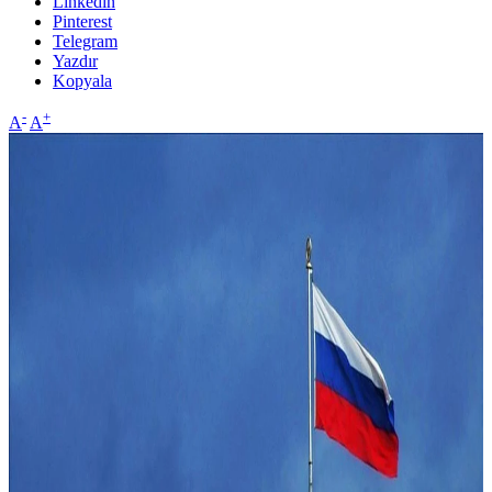
Linkedin
Pinterest
Telegram
Yazdır
Kopyala
-
+
A
A