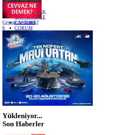
YALOVA
YOZGAT
ZONGULDAK
ÇANAKKALE
Cevvaz ne demek?
ÇANKIRI
6
ÇORUM
İSTANBUL
İZMİR
ŞANLIURFA
ŞIRNAK
Yükleniyor...
Son Haberler