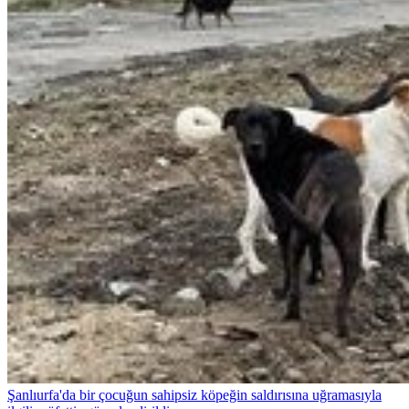
Şanlıurfa'da bir çocuğun sahipsiz köpeğin saldırısına uğramasıyla