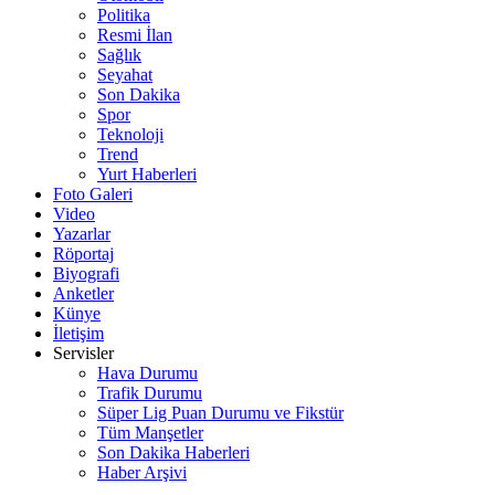
Politika
Resmi İlan
Sağlık
Seyahat
Son Dakika
Spor
Teknoloji
Trend
Yurt Haberleri
Foto Galeri
Video
Yazarlar
Röportaj
Biyografi
Anketler
Künye
İletişim
Servisler
Hava Durumu
Trafik Durumu
Süper Lig Puan Durumu ve Fikstür
Tüm Manşetler
Son Dakika Haberleri
Haber Arşivi