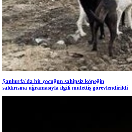
Şanlıurfa'da bir çocuğun sahipsiz köpeğin
saldırısına uğramasıyla ilgili müfettiş görevlendirildi