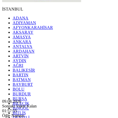
İSTANBUL
ADANA
ADIYAMAN
AFYONKARAHİSAR
AKSARAY
AMASYA
ANKARA
ANTALYA
ARDAHAN
ARTVİN
AYDIN
AĞRI
BALIKESİR
BARTIN
BATMAN
BAYBURT
BOLU
BURDUR
BURSA
09.08.2026
BİLECİK
Sonraki Vakte Kalan
BİNGÖL
01:57:53
BİTLİS
Öğle Namazı
DENİZLİ