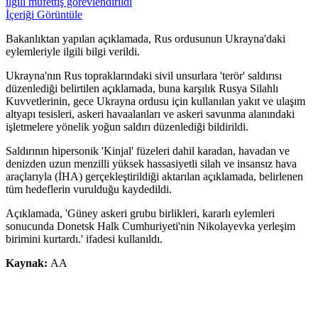
ilgili müfettiş görevlendirildi
İçeriği Görüntüle
Bakanlıktan yapılan açıklamada, Rus ordusunun Ukrayna'daki
eylemleriyle ilgili bilgi verildi.
Ukrayna'nın Rus topraklarındaki sivil unsurlara 'terör' saldırısı
düzenlediği belirtilen açıklamada, buna karşılık Rusya Silahlı
Kuvvetlerinin, gece Ukrayna ordusu için kullanılan yakıt ve ulaşım
altyapı tesisleri, askeri havaalanları ve askeri savunma alanındaki
işletmelere yönelik yoğun saldırı düzenlediği bildirildi.
Saldırının hipersonik 'Kinjal' füzeleri dahil karadan, havadan ve
denizden uzun menzilli yüksek hassasiyetli silah ve insansız hava
araçlarıyla (İHA) gerçekleştirildiği aktarılan açıklamada, belirlenen
tüm hedeflerin vurulduğu kaydedildi.
Açıklamada, 'Güney askeri grubu birlikleri, kararlı eylemleri
sonucunda Donetsk Halk Cumhuriyeti'nin Nikolayevka yerleşim
birimini kurtardı.' ifadesi kullanıldı.
Kaynak:
AA